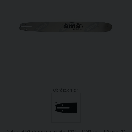
Obrázek 1 z 1
Náhradní lišta k motorové pile .325", 18"(45cm) - 1,5 mm, 72