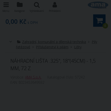
Menu
Kategorie
Vyhledávání
Přihlášení
0,00 Kč
s DPH
0
Zahradní, komunální a dílenská technika
Pily
řetězové
Příslušenství k pilám
Lišty
NÁHRADNÍ LIŠTA .325", 18"(45CM) - 1,5
MM, 72 Z
Výrobce:
AMA S.p.A.
Katalogové číslo:
57242
EAN:
8023453649932