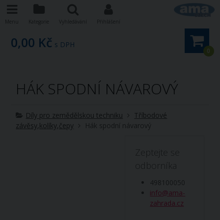
Menu
Kategorie
Vyhledávání
Přihlášení
0,00 Kč
s DPH
0
HÁK SPODNÍ NÁVAROVÝ
Díly pro zemědělskou techniku
Tříbodové
závěsy,kolíky,čepy
Hák spodní návarový
Zeptejte se
odborníka
498100050
info@ama-
zahrada.cz