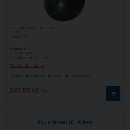
Koule závěsu dolní, 3. kategorie -
37,1/64mm.
Černá barva.
Kategorie:
3
Koule Ø:
64 mm
Čep Ø D (mm):
37,1 mm
Zboží není skladem
Předpokládané naskladnění v Itálii: 28.09.2026
247,80 Kč
/ ks
Koule závěsu 28,1/64mm