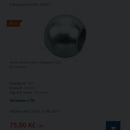
Katalogové číslo: 92811
Akce
Koule závěsu dolní, kategorie 2/3,
37,1/56mm
Kategorie:
2/3
Koule Ø:
56 mm
Čep Ø D (mm):
37,1 mm
Skladem v ČR
Můžete mít:
Úterý 11.08.2026
75,00 Kč
/ ks