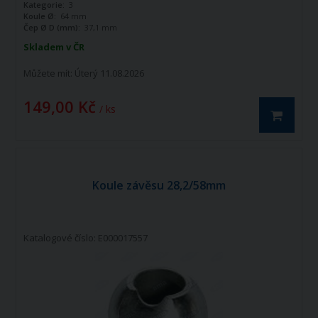
Kategorie:
3
Koule Ø:
64 mm
Čep Ø D (mm):
37,1 mm
Skladem v ČR
Můžete mít:
Úterý 11.08.2026
149,00 Kč
/ ks
Koule závěsu 28,2/58mm
Katalogové číslo: E000017557