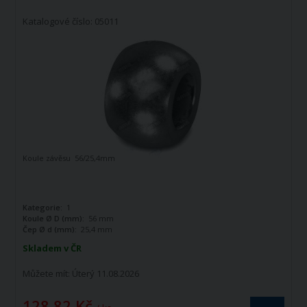
Katalogové číslo: 05011
Koule závěsu 56/25,4mm
Kategorie:
1
Koule Ø D (mm):
56 mm
Čep Ø d (mm):
25,4 mm
Skladem v ČR
Můžete mít:
Úterý 11.08.2026
128,82 Kč