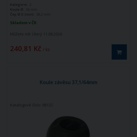
Kategorie:
2
Koule Ø:
56 mm
Čep Ø D (mm):
28,2 mm
Skladem v ČR
Můžete mít:
Úterý 11.08.2026
240,81 Kč
/ ks
Koule závěsu 37,1/64mm
Katalogové číslo: 98132