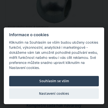
Koule závěsu dolní, 4. kategorie,
51/85mm
Informace o cookies
Kliknutím na Souhlasím se vším budou uloženy cookies
Kategorie:
4
funkční, výkonnostní, analytické i marketingové -
Koule Ø:
85 mm
Čep Ø D (mm):
51 mm
dokážeme vám tak umožnit pohodlné používání webu,
měřit funkčnost našeho webu i vás cílit reklamou. Své
Skladem v Itálii
preference můžete snadno upravit kliknutím na
Můžete mít:
Úterý 08.09.2026
Nastavení cookies.
841,51 Kč
/ ks
Souhlasím se vším
Nastavení cookies
Kompletní sada hák návarový