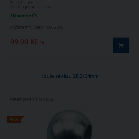
Koule Ø:
64 mm
Čep Ø D (mm):
38,2 mm
Skladem v ČR
Můžete mít:
Úterý 11.08.2026
99,00 Kč
/ ks
Koule závěsu 28,2/64mm
Katalogové číslo: 01502
Akce