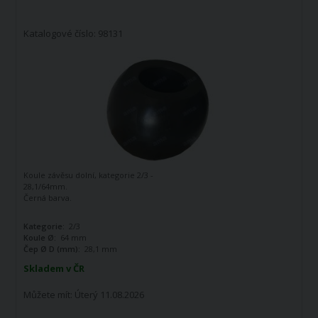
Katalogové číslo: 98131
Koule závěsu dolní, kategorie 2/3 -
28,1/64mm.
Černá barva.
Kategorie:
2/3
Koule Ø:
64 mm
Čep Ø D (mm):
28,1 mm
Skladem v ČR
Můžete mít:
Úterý 11.08.2026