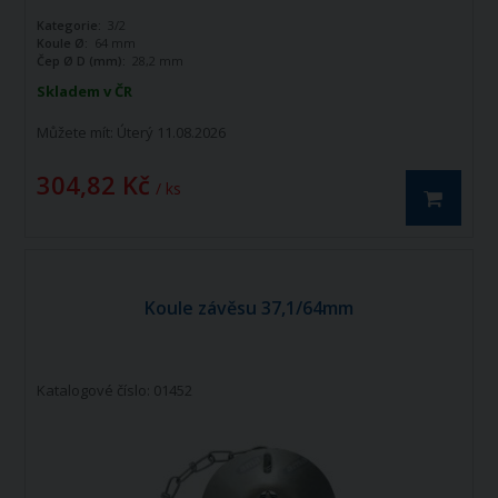
Kategorie:
3/2
Koule Ø:
64 mm
Čep Ø D (mm):
28,2 mm
Skladem v ČR
Můžete mít:
Úterý 11.08.2026
304,82 Kč
/ ks
Koule závěsu 37,1/64mm
Katalogové číslo: 01452