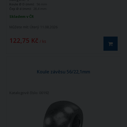
Koule Ø D (mm):
56 mm
Čep Ø d (mm):
28,4 mm
Skladem v ČR
Můžete mít:
Úterý 11.08.2026
122,75 Kč
/ ks
Koule závěsu 56/22,1mm
Katalogové číslo: 00192