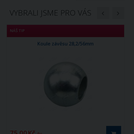
VYBRALI JSME PRO VÁS
NÁŠ TIP
N
Koule závěsu 28,2/56mm
75,00 Kč
1
/ ks