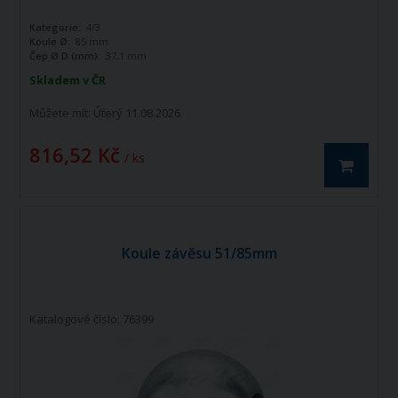
Kategorie:
4/3
Koule Ø:
85 mm
Čep Ø D (mm):
37,1 mm
Skladem v ČR
Můžete mít:
Úterý 11.08.2026
816,52 Kč
/ ks
Koule závěsu 51/85mm
Katalogové číslo: 76399