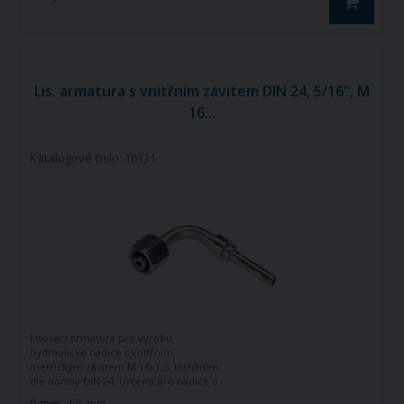
Lis. armatura s vnitřním závitem DIN 24, 5/16", M
16...
Katalogové číslo: 16131
Lisovací armatura pro výrobu
hydraulické hadice s vnitřním
metrickým závitem M 16x1,5, těsněním
dle normy DIN 24. Určeno pro hadice o
vnitřním průměru 5/16". Zahnutá o 90
D mm:
10L mm