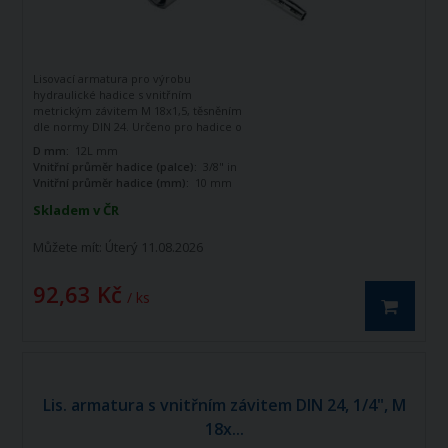
Lisovací armatura pro výrobu
hydraulické hadice s vnitřním
metrickým závitem M 18x1,5, těsněním
dle normy DIN 24. Určeno pro hadice o
vnitřním průměru 3/8". Zahnutá o 90
D mm:
12L mm
stupňů.
Vnitřní průměr hadice (palce):
3/8" in
Vnitřní průměr hadice (mm):
10 mm
Skladem v ČR
Můžete mít:
Úterý 11.08.2026
92,63 Kč
/ ks
Lis. armatura s vnitřním závitem DIN 24, 1/4", M
18x...