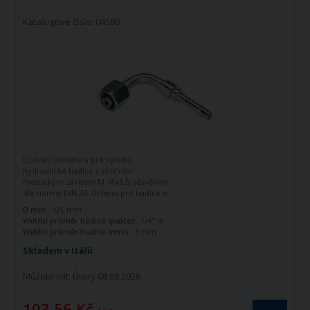
Katalogové číslo: 04580
Lisovací armatura pro výrobu
hydraulické hadice s vnitřním
metrickým závitem M 18x1,5, těsněním
dle normy DIN 24. Určeno pro hadice o
vnitřním průměru 1/4". Zahnutá o 90
D mm:
12L mm
stupňů.
Vnitřní průměr hadice (palce):
1/4" in
Vnitřní průměr hadice (mm):
6 mm
Skladem v Itálii
Můžete mít:
Úterý 08.09.2026
103,56 Kč