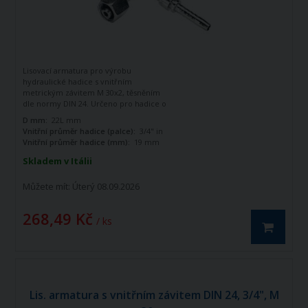
Lisovací armatura pro výrobu
hydraulické hadice s vnitřním
metrickým závitem M 30x2, těsněním
dle normy DIN 24. Určeno pro hadice o
vnitřním průměru 3/4". Zahnutá o 90
D mm:
22L mm
stupňů.
Vnitřní průměr hadice (palce):
3/4" in
Vnitřní průměr hadice (mm):
19 mm
Skladem v Itálii
Můžete mít:
Úterý 08.09.2026
268,49 Kč
/ ks
Lis. armatura s vnitřním závitem DIN 24, 3/4", M