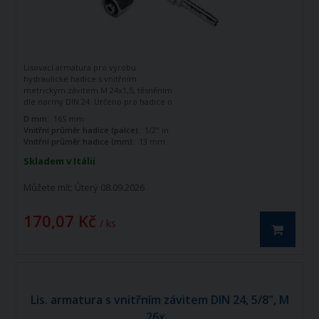
Lisovací armatura pro výrobu
hydraulické hadice s vnitřním
metrickým závitem M 24x1,5, těsněním
dle normy DIN 24. Určeno pro hadice o
vnitřním průměru 1/2". Zahnutá o 90
D mm:
16S mm
stupňů.
Vnitřní průměr hadice (palce):
1/2" in
Vnitřní průměr hadice (mm):
13 mm
Skladem v Itálii
Můžete mít:
Úterý 08.09.2026
170,07 Kč
/ ks
Lis. armatura s vnitřním závitem DIN 24, 5/8", M
26x...