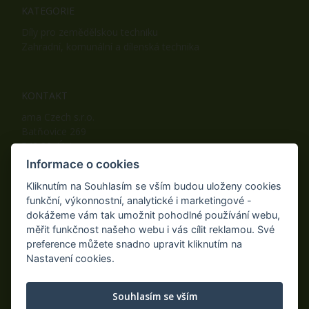
KATEGORIE
Díly pro zemědělskou techniku
Zahradní, komunální a dílenská technika
KONTAKT
ama Czech s.r.o.
Batňovice 269
542 32, Úpice
Telefon: +420 498 100 050
Informace o cookies
Mobil: +420 739 452 092
Kliknutím na Souhlasím se vším budou uloženy cookies
Fax: +420 498 100 051
funkční, výkonnostní, analytické i marketingové -
E-mail:
info@ama-zahrada.cz
dokážeme vám tak umožnit pohodlné používání webu,
Web:
www.ama-zahrada.cz
měřit funkčnost našeho webu i vás cílit reklamou. Své
preference můžete snadno upravit kliknutím na
Nastavení cookies.
NAJDETE NÁS TAKÉ NA:
Souhlasím se vším