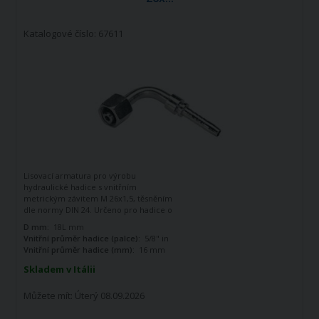
Katalogové číslo: 67611
Lisovací armatura pro výrobu
hydraulické hadice s vnitřním
metrickým závitem M 26x1,5, těsněním
dle normy DIN 24. Určeno pro hadice o
vnitřním průměru 5/8". Zahnutá o 90
D mm:
18L mm
stupňů.
Vnitřní průměr hadice (palce):
5/8" in
Vnitřní průměr hadice (mm):
16 mm
Skladem v Itálii
Můžete mít:
Úterý 08.09.2026