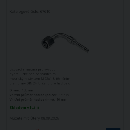
Katalogové číslo: 67610
Lisovací armatura pro výrobu
hydraulické hadice s vnitřním
metrickým závitem M 22x1,5, těsněním
dle normy DIN 24. Určeno pro hadice o
vnitřním průměru 3/8". Zahnutá o 90
D mm:
15L mm
stupňů.
Vnitřní průměr hadice (palce):
3/8" in
Vnitřní průměr hadice (mm):
10 mm
Skladem v Itálii
Můžete mít:
Úterý 08.09.2026