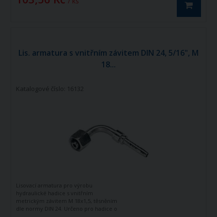
/ ks
Lis. armatura s vnitřním závitem DIN 24, 5/16", M
18...
Katalogové číslo: 16132
Lisovací armatura pro výrobu
hydraulické hadice s vnitřním
metrickým závitem M 18x1,5, těsněním
dle normy DIN 24. Určeno pro hadice o
vnitřním průměru 5/16". Zahnutá o 90