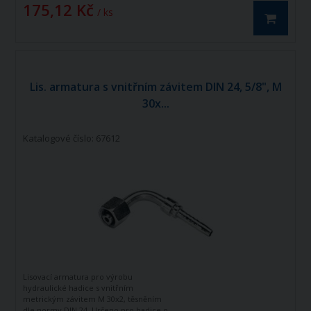
175,12 Kč
/ ks
Lis. armatura s vnitřním závitem DIN 24, 5/8", M
30x...
Katalogové číslo: 67612
Lisovací armatura pro výrobu
hydraulické hadice s vnitřním
metrickým závitem M 30x2, těsněním
dle normy DIN 24. Určeno pro hadice o