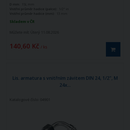
vnitřním průměru 1/2". Zahnutá o 90
D mm:
15L mm
stupňů.
Vnitřní průměr hadice (palce):
1/2" in
Vnitřní průměr hadice (mm):
13 mm
Skladem v ČR
Můžete mít:
Úterý 11.08.2026
140,60 Kč
/ ks
Lis. armatura s vnitřním závitem DIN 24, 1/2", M
24x...
Katalogové číslo: 04901