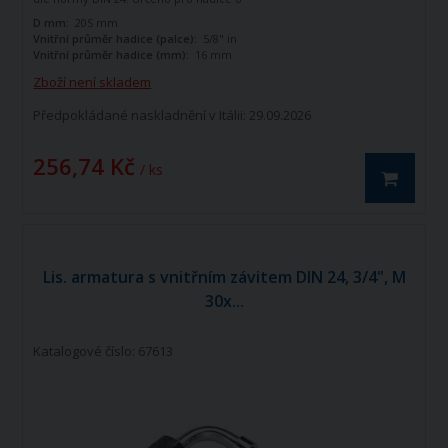
vnitřním průměru 5/8". Zahnutá o 90
D mm:
20S mm
stupňů.
Vnitřní průměr hadice (palce):
5/8" in
Vnitřní průměr hadice (mm):
16 mm
Zboží není skladem
Předpokládané naskladnění v Itálii: 29.09.2026
256,74 Kč
/ ks
Lis. armatura s vnitřním závitem DIN 24, 3/4", M
30x...
Katalogové číslo: 67613