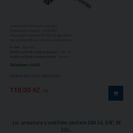
Lisovací armatura pro výrobu
hydraulické hadice s vnitřním
metrickým závitem M 20x1,5, těsněním
dle normy DIN 24. Určeno pro hadice o
vnitřním průměru 3/8". Zahnutá o 90
D mm:
12S mm
stupňů.
Vnitřní průměr hadice (palce):
3/8" in
Vnitřní průměr hadice (mm):
10 mm
Skladem v Itálii
Můžete mít:
Úterý 08.09.2026
110,00 Kč
/ ks
Lis. armatura s vnitřním závitem DIN 24, 3/8", M
22x...