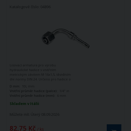
Katalogové číslo: 04896
Lisovací armatura pro výrobu
hydraulické hadice s vnitřním
metrickým závitem M 16x1,5, těsněním
dle normy DIN 24. Určeno pro hadice o
vnitřním průměru 1/4". Zahnutá o 90
D mm:
10L mm
stupňů.
Vnitřní průměr hadice (palce):
1/4" in
Vnitřní průměr hadice (mm):
6 mm
Skladem v Itálii
Můžete mít:
Úterý 08.09.2026
82,75 Kč
/ ks