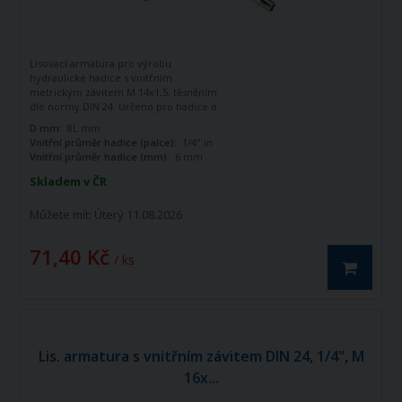
Lisovací armatura pro výrobu
hydraulické hadice s vnitřním
metrickým závitem M 14x1,5, těsněním
dle normy DIN 24. Určeno pro hadice o
vnitřním průměru 1/4". Zahnutá o 90
D mm:
8L mm
stupňů.
Vnitřní průměr hadice (palce):
1/4" in
Vnitřní průměr hadice (mm):
6 mm
Skladem v ČR
Můžete mít:
Úterý 11.08.2026
71,40 Kč
/ ks
Lis. armatura s vnitřním závitem DIN 24, 1/4", M
16x...