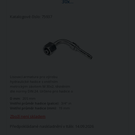
30x...
Katalogové číslo: 75937
Lisovací armatura pro výrobu
hydraulické hadice s vnitřním
metrickým závitem M 30x2, těsněním
dle normy DIN 24. Určeno pro hadice o
vnitřním průměru 3/4". Zahnutá o 90
D mm:
20S mm
stupňů.
Vnitřní průměr hadice (palce):
3/4" in
Vnitřní průměr hadice (mm):
19 mm
Zboží není skladem
Předpokládané naskladnění v Itálii: 14.09.2026