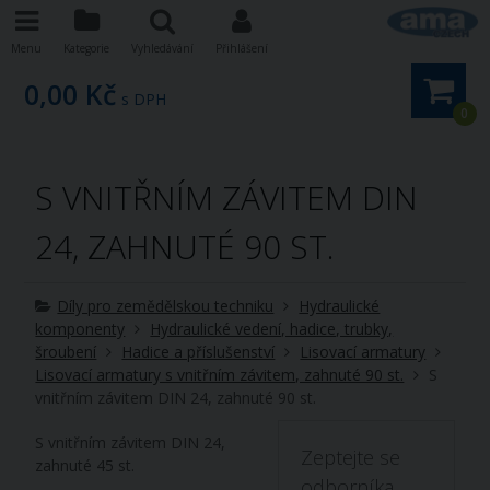
Menu
Kategorie
Vyhledávání
Přihlášení
0,00 Kč
s DPH
0
S VNITŘNÍM ZÁVITEM DIN
24, ZAHNUTÉ 90 ST.
Díly pro zemědělskou techniku
Hydraulické
komponenty
Hydraulické vedení, hadice, trubky,
šroubení
Hadice a příslušenství
Lisovací armatury
Lisovací armatury s vnitřním závitem, zahnuté 90 st.
S
vnitřním závitem DIN 24, zahnuté 90 st.
S vnitřním závitem DIN 24,
Zeptejte se
zahnuté 45 st.
odborníka