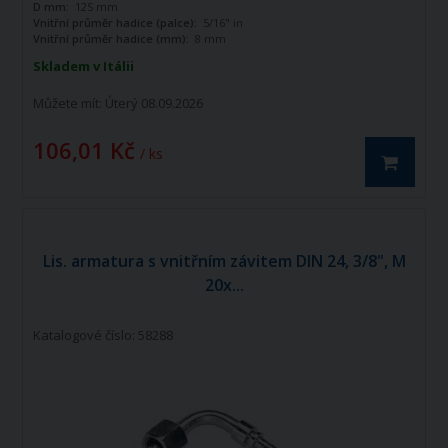
D mm:
12S mm
stupňů.
Vnitřní průměr hadice (palce):
5/16" in
Vnitřní průměr hadice (mm):
8 mm
Skladem v Itálii
Můžete mít:
Úterý 08.09.2026
106,01 Kč
/ ks
Lis. armatura s vnitřním závitem DIN 24, 3/8", M
20x...
Katalogové číslo: 58288