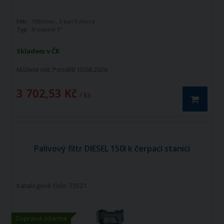
Filtr:
100l/min., 5 bar/5 micro
Typ:
šroubení 1"
Skladem v ČR
Můžete mít:
Pondělí 10.08.2026
3 702,53 Kč
/ ks
Palivový filtr DIESEL 150l k čerpací stanici
Katalogové číslo: 73521
Doprava zdarma