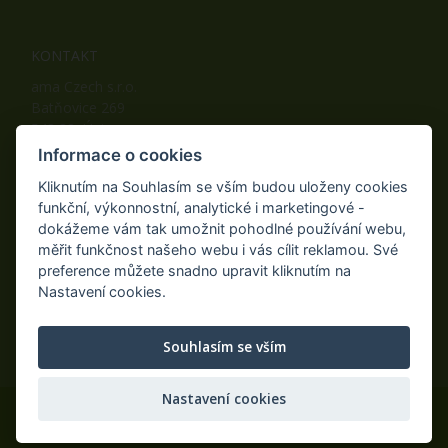
KONTAKT
ama Czech s.r.o.
Batňovice 269
542 32, Úpice
Telefon: +420 498 100 050
Informace o cookies
Mobil: +420 739 452 092
Kliknutím na Souhlasím se vším budou uloženy cookies
Fax: +420 498 100 051
funkční, výkonnostní, analytické i marketingové -
E-mail:
info@ama-zahrada.cz
dokážeme vám tak umožnit pohodlné používání webu,
Web:
www.ama-zahrada.cz
měřit funkčnost našeho webu i vás cílit reklamou. Své
preference můžete snadno upravit kliknutím na
Nastavení cookies.
NAJDETE NÁS TAKÉ NA:
Souhlasím se vším
Nastavení cookies
© 2020 ama Czech s.r.o., Všechna práva vyhrazena.
Eshop na míru
AiShop