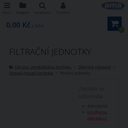
Menu
Kategorie
Vyhledávání
Přihlášení
0,00 Kč
s DPH
0
FILTRAČNÍ JEDNOTKY
Díly pro zemědělskou techniku
Dílenské vybavení
čerpací,mazací technika
filtrační jednotky
Zeptejte se
odborníka
498100050
info@ama-
zahrada.cz