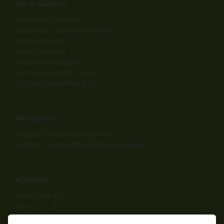
VŠE O NÁKUPU
Obchodní podmínky
Informace o dopravě a platbě
Reklamační řád
Právní ujednání
Soubory ke stažení
Ochrana osobních údajů
Obchodní podmínky B2B
KATEGORIE
Díly pro zemědělskou techniku
Zahradní, komunální a dílenská technika
KONTAKT
ama Czech s.r.o.
Batňovice 269
542 32, Úpice