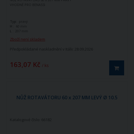
VHODNÉ PRO BENASSI
Typ:
pravý
H :
60 mm
L :
207 mm
Zboží není skladem
Předpokládané naskladnění v Itálii: 28.09.2026
163,07 Kč
/ ks
NŮŽ ROTAVÁTORU 60 x 207 MM LEVÝ Ø 10.5
Katalogové číslo: 66182