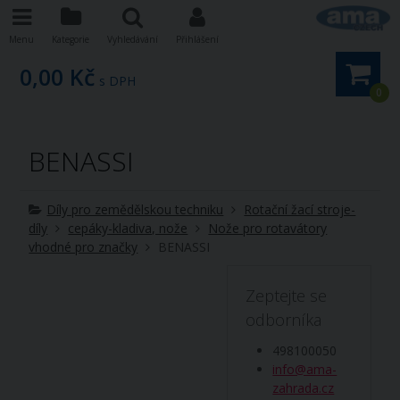
Menu
Kategorie
Vyhledávání
Přihlášení
0,00 Kč
s DPH
0
BENASSI
Díly pro zemědělskou techniku
Rotační žací stroje-
díly
cepáky-kladiva, nože
Nože pro rotavátory
vhodné pro značky
BENASSI
Zeptejte se
odborníka
498100050
info@ama-
zahrada.cz