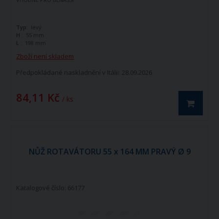
Typ:
levý
H :
55 mm
L :
198 mm
Zboží není skladem
Předpokládané naskladnění v Itálii: 28.09.2026
84,11 Kč
/ ks
NŮŽ ROTAVÁTORU 55 x 164 MM PRAVÝ Ø 9
Katalogové číslo: 66177