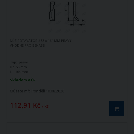
NŮŽ ROTAVÁTORU 55 x 164 MM PRAVÝ
VHODNÉ PRO BENASSI
Typ:
pravý
H :
55 mm
L :
164 mm
Skladem v ČR
Můžete mít:
Pondělí 10.08.2026
112,91 Kč
/ ks