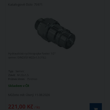
Katalogové číslo: 75971
Hydraulická rychlospojka Faster 1/2"
samec DIN2353 M22x1,5 (15L)
Typ:
Samec
Závit:
M 22x1,5
Průtok l/min:
75 l/min
Skladem v ČR
Můžete mít:
Úterý 11.08.2026
221,00 Kč
/ ks