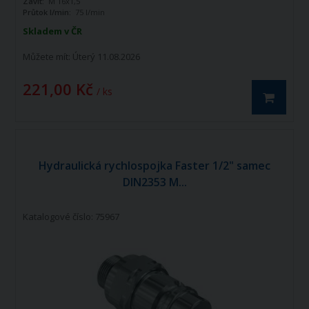
Závit:
M 16x1,5
Průtok l/min:
75 l/min
Skladem v ČR
Můžete mít:
Úterý 11.08.2026
221,00 Kč
/ ks
Hydraulická rychlospojka Faster 1/2" samec
DIN2353 M...
Katalogové číslo: 75967