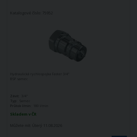
Katalogové číslo: 75952
Hydraulická rychlospojka Faster 3/4"
BSP samec
Závit:
3/4"
Typ:
Samec
Průtok l/min:
180 l/min
Skladem v ČR
Můžete mít:
Úterý 11.08.2026