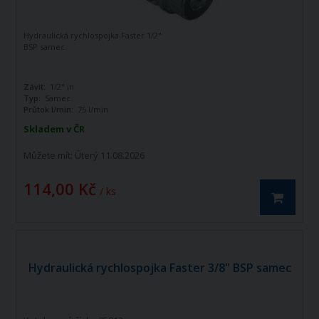
Hydraulická rychlospojka Faster 1/2"
BSP samec
Závit:
1/2" in
Typ:
Samec
Průtok l/min:
75 l/min
Skladem v ČR
Můžete mít:
Úterý 11.08.2026
114,00 Kč
/ ks
Hydraulická rychlospojka Faster 3/8" BSP samec