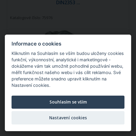
DIN2353 ...
Katalogové číslo: 75976
Informace o cookies
Kliknutím na Souhlasím se vším budou uloženy cookies
funkční, výkonnostní, analytické i marketingové -
dokážeme vám tak umožnit pohodlné používání webu,
měřit funkčnost našeho webu i vás cílit reklamou. Své
Hydraulická rychlospojka Faster 1/2"
preference můžete snadno upravit kliknutím na
samice DIN2353 M22x1,5 (15L)
Nastavení cookies.
Typ:
Samice
Souhlasím se vším
Závit:
M 22x1,5
Průtok l/min:
75 l/min
Nastavení cookies
Skladem v ČR
Můžete mít:
Úterý 11.08.2026