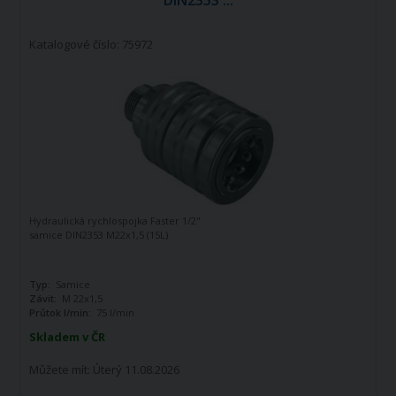
DIN2353 ...
Katalogové číslo: 75972
Hydraulická rychlospojka Faster 1/2"
samice DIN2353 M22x1,5 (15L)
Typ:
Samice
Závit:
M 22x1,5
Průtok l/min:
75 l/min
Skladem v ČR
Můžete mít:
Úterý 11.08.2026