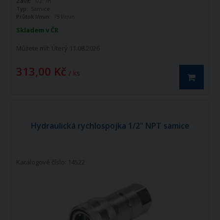
Závit:
1/2" in
Typ:
Samice
Průtok l/min:
75 l/min
Skladem v ČR
Můžete mít:
Úterý 11.08.2026
313,00 Kč
/ ks
Hydraulická rychlospojka 1/2" NPT samice
Katalogové číslo: 14522