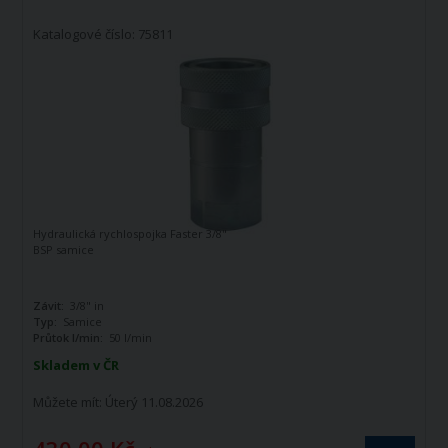
Katalogové číslo: 75811
Hydraulická rychlospojka Faster 3/8"
BSP samice
Závit:
3/8" in
Typ:
Samice
Průtok l/min:
50 l/min
Skladem v ČR
Můžete mít:
Úterý 11.08.2026