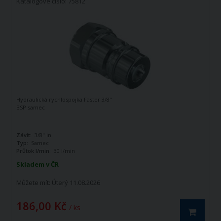
Katalogové číslo: 75812
Hydraulická rychlospojka Faster 3/8"
BSP samec
Závit:
3/8" in
Typ:
Samec
Průtok l/min:
30 l/min
Skladem v ČR
Můžete mít:
Úterý 11.08.2026
186,00 Kč
/ ks