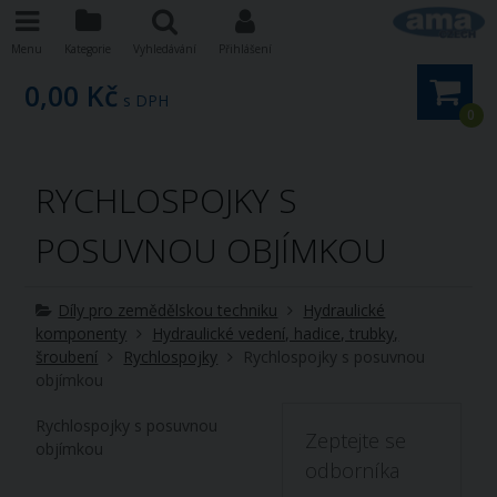
Menu
Kategorie
Vyhledávání
Přihlášení
0,00 Kč
s DPH
0
RYCHLOSPOJKY S
POSUVNOU OBJÍMKOU
Díly pro zemědělskou techniku
Hydraulické
komponenty
Hydraulické vedení, hadice, trubky,
šroubení
Rychlospojky
Rychlospojky s posuvnou
objímkou
Rychlospojky s posuvnou
Zeptejte se
objímkou
odborníka