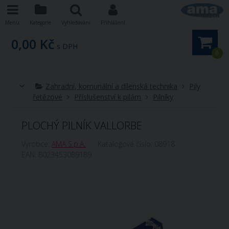
Menu
Kategorie
Vyhledávání
Přihlášení
0,00 Kč
s DPH
0
Zahradní, komunální a dílenská technika
Pily
řetězové
Příslušenství k pilám
Pilníky
PLOCHÝ PILNÍK VALLORBE
Výrobce:
AMA S.p.A.
Katalogové číslo:
08918
EAN:
8023453089189