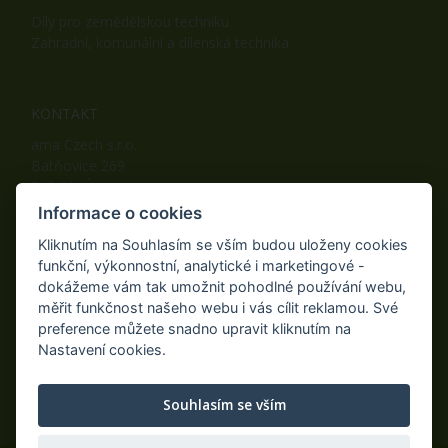
Díly pro zemědělskou techniku
Zahradní, komunální a dílenská technika
KONTAKT
ama Czech s.r.o.
Batňovice 269
542 32, Úpice
Telefon: +420 498 100 050
Informace o cookies
Mobil: +420 739 452 092
Kliknutím na Souhlasím se vším budou uloženy cookies
Fax: +420 498 100 051
funkční, výkonnostní, analytické i marketingové -
E-mail:
info@ama-zahrada.cz
dokážeme vám tak umožnit pohodlné používání webu,
Web:
www.ama-zahrada.cz
měřit funkčnost našeho webu i vás cílit reklamou. Své
preference můžete snadno upravit kliknutím na
Nastavení cookies.
NAJDETE NÁS TAKÉ NA:
Souhlasím se vším