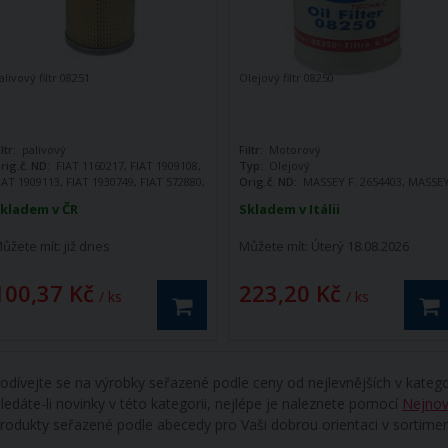
alivový filtr 08251
Olejový filtr 08250
iltr:
palivový
Filtr:
Motorový
rig.č. ND:
FIAT 1160217, FIAT 1909108,
Typ:
Olejový
IAT 1909113, FIAT 1930749, FIAT 572880,
Orig.č. ND:
MASSEY F. 2654403, MASSE
IAT 582042, FIAT 79043896, NEW
F. 1447048M1, FENDT F238202310010,
kladem v ČR
Skladem v Itálii
OLAND 1909113, SAME 0.003.1413.0,
FORD A710X6714CA, FIAT 83918040, FIA
AME 2.4319.530.4, LAMBORGHINI
83963907, FIAT 1930328, FIAT 87800083,
ůžete mít:
již dnes
Můžete mít:
Úterý 18.08.2026
.003.1413.0, LAMBORGHINI 2.4319.530.4,
SAME 2.4419.150.1, LAMBORGHINI
URLINMAN 0.003.1413.0,
2.4419.150.1, HURLINMAN 2.4419.150.1,
URLINMAN2.4319.530.4, F
LANDINI 2654403, LANDINI 2654404,
100,37 Kč
223,20 Kč
oznámka:
Nejedná se o originální
LANDINI 265440
/ ks
/ ks
áhradní díl
odívejte se na výrobky seřazené podle ceny od nejlevnějších v katego
ledáte-li novinky v této kategorii, nejlépe je naleznete pomocí
Nejnov
rodukty seřazené podle abecedy pro Vaši dobrou orientaci v sortime