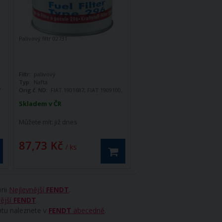
Palivový filtr 02731
Filtr:
palivový
Typ:
Nafta
Y
Orig.č. ND:
FIAT 1901687, FIAT 1909100,
FIAT4621740, FIAT 4651986, FIAT
Skladem v ČR
T
4669551, FIAT 4669556, FIAT 4680444,
FIAT 4787696, FIAT 70251397, FIAT
Můžete mít:
již dnes
84535312, FIAT 9918114, FIAT 9924318,
FORD 83937061, FORD 84535312, NEW
HOLAND 1909100, NEW HOLAND
87,73 Kč
84535312, SAME 2.4319.060
/ ks
rii
Nejlevnější
FENDT
.
ější
FENDT
.
ntu naleznete v
FENDT
abecedně
.