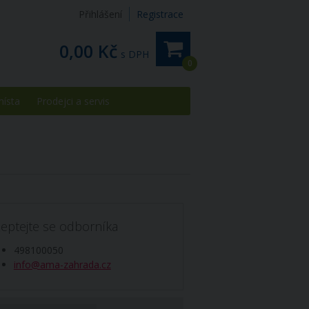
Přihlášení
Registrace
0,00 Kč
s DPH
0
místa
Prodejci a servis
eptejte se odborníka
498100050
info@ama-zahrada.cz