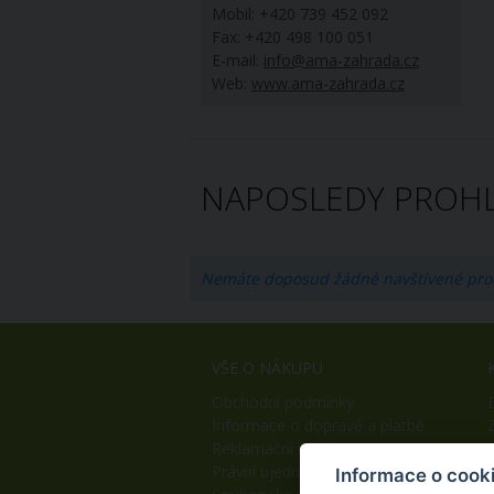
Mobil: +420 739 452 092
Fax: +420 498 100 051
E-mail:
info@ama-zahrada.cz
Web:
www.ama-zahrada.cz
NAPOSLEDY PROHL
Nemáte doposud žádné navštívené pro
VŠE O NÁKUPU
Obchodní podmínky
Informace o dopravě a platbě
Reklamační řád
Právní ujednání
Informace o cook