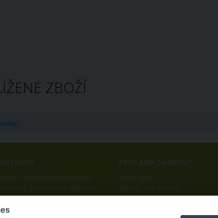
ÍŽENÉ ZBOŽÍ
dukty.
KATEGORIE
PROČ AMA ZAHRADA?
Díly pro zemědělskou techniku
Nízké ceny
Zahradní, komunální a dílenská
Výhody pro dealery
technika
Snadný nákup
OEM výroba
ies