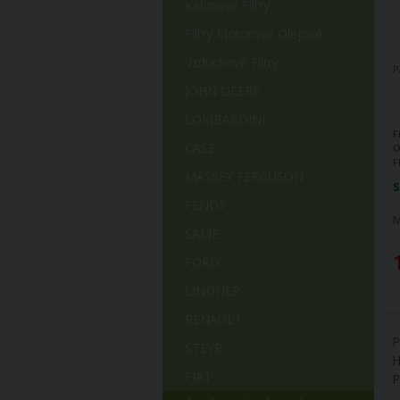
Kabinové Filtry
Filtry Motorové Olejové
Vzduchové Filtry
P
JOHN DEERE
LOMBARDINI
F
CASE
O
F
MASSEY FERGUSON
F
S
H
FENDT
S
M
0
SAME
H
H
FORD
P
n
LINDNER
RENAULT
P
STEYR
H
FIAT
P