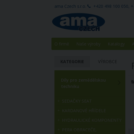
ama Czech s.r.o.
+420 498 100 050, +
O firmě
Naše výroby
Katalogy
A
KATEGORIE
VÝROBCE
Díly pro zemědělskou
techniku
SEDAČKY SEAT
KARDANOVÉ HŘÍDELE
HYDRAULICKÉ KOMPONENTY
PERA OBRACEČE,