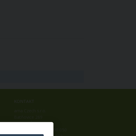
KONTAKT
ama Czech s.r.o.
Batňovice 269
542 32, Úpice
Telefon: +420 498 100 050