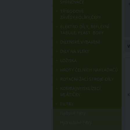
SHRNOVAČE
TŘÍBODOVÉ
ZÁVĚSY,KOLÍKY,ČEPY
ELEKTRO DÍLY, REFLEXNÍ
TABULE, PLAST. BOXY
DÍLENSKÉ VYBAVENÍ
V
DÍLY NA VLEKY
LOŽISKA
HROTY ČELNÍCH NAKLADAČŮ
ROTAČNÍ ŽACÍ STROJE-DÍLY
KOMBAJNY/SKLÍZECÍ
MLÁTIČKY
K
FILTRY
Naftové Filtry
Hydraulické Filtry