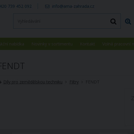
420 739 452 092
info@ama-zahrada.cz
kční nabídka
Novinky v sortimentu
Kontakt
Volná pracovní 
FENDT
Díly pro zemědělskou techniku
Filtry
FENDT
Z