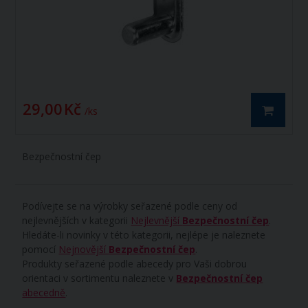
29,00 Kč
/ ks
Bezpečnostní čep
Podívejte se na výrobky seřazené podle ceny od
nejlevnějších v kategorii
Nejlevnější
Bezpečnostní čep
.
Hledáte-li novinky v této kategorii, nejlépe je naleznete
pomocí
Nejnovější
Bezpečnostní čep
.
Produkty seřazené podle abecedy pro Vaši dobrou
orientaci v sortimentu naleznete v
Bezpečnostní čep
abecedně
.