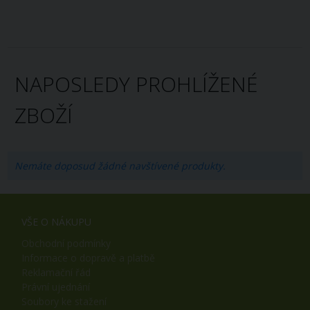
NAPOSLEDY PROHLÍŽENÉ
ZBOŽÍ
Nemáte doposud žádné navštívené produkty.
VŠE O NÁKUPU
Obchodní podmínky
Informace o dopravě a platbě
Reklamační řád
Právní ujednání
Soubory ke stažení