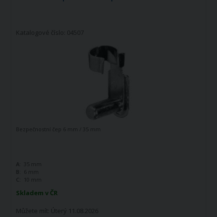
Katalogové číslo: 04507
Bezpečnostní čep 6 mm / 35 mm
A:
35 mm
B:
6 mm
C:
10 mm
Skladem v ČR
Můžete mít:
Úterý 11.08.2026