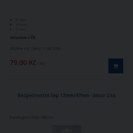
A :
61 mm
B :
16 mm
C :
27 mm
Skladem v ČR
Můžete mít:
Úterý 11.08.2026
79,00 Kč
/ ks
Bezpečnostní čep 12mm/47mm - blistr 2 ks
Katalogové číslo: 04523C