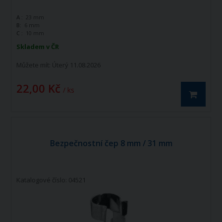
A :
23 mm
B:
6 mm
C :
10 mm
Skladem v ČR
Můžete mít:
Úterý 11.08.2026
22,00 Kč
/ ks
Bezpečnostní čep 8 mm / 31 mm
Katalogové číslo: 04521