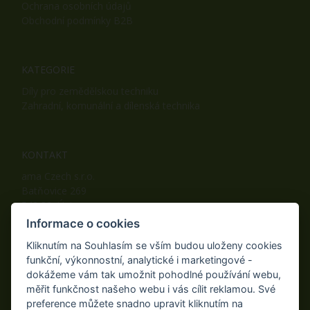
Ochrana osobních údajů
Obchodní podmínky B2B
KATEGORIE
Díly pro zemědělskou techniku
Zahradní, komunální a dílenská technika
KONTAKT
ama Czech s.r.o.
Batňovice 269
542 32, Úpice
Telefon: +420 498 100 050
Informace o cookies
Mobil: +420 739 452 092
Kliknutím na Souhlasím se vším budou uloženy cookies
Fax: +420 498 100 051
funkční, výkonnostní, analytické i marketingové -
E-mail:
info@ama-zahrada.cz
dokážeme vám tak umožnit pohodlné používání webu,
Web:
www.ama-zahrada.cz
měřit funkčnost našeho webu i vás cílit reklamou. Své
preference můžete snadno upravit kliknutím na