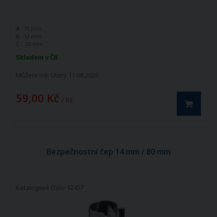
A:
71 mm
B:
12 mm
C :
20 mm
Skladem v ČR
Můžete mít:
Úterý 11.08.2026
59,00 Kč
/ ks
Bezpečnostní čep 14 mm / 80 mm
Katalogové číslo: 12457