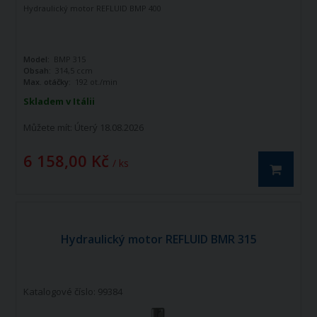
Hydraulický motor REFLUID BMP 400
Model:
BMP 315
Obsah:
314,5 ccm
Max. otáčky:
192 ot./min
Skladem v Itálii
Můžete mít:
Úterý 18.08.2026
6 158,00 Kč
/ ks
Hydraulický motor REFLUID BMR 315
Katalogové číslo: 99384