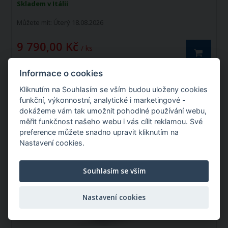
Skladem v Itálii
Můžete mít:
Úterý 18.08.2026
9 790,00 Kč
/ ks
Informace o cookies
Kliknutím na Souhlasím se vším budou uloženy cookies
funkční, výkonnostní, analytické i marketingové -
Hydraulický motor REFLUID BMSY 160
dokážeme vám tak umožnit pohodlné používání webu,
měřit funkčnost našeho webu i vás cílit reklamou. Své
preference můžete snadno upravit kliknutím na
Katalogové číslo: 99389
Nastavení cookies.
Souhlasím se vším
Doprava zdarma
Nastavení cookies