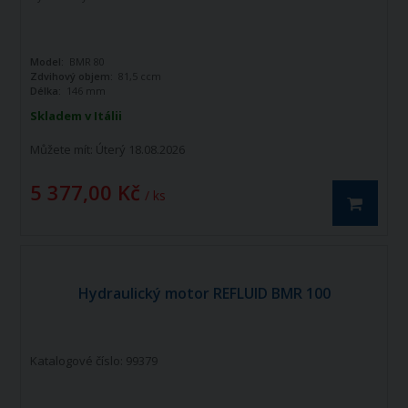
Model:
BMR 80
Zdvihový objem:
81,5 ccm
Délka:
146 mm
Skladem v Itálii
Můžete mít:
Úterý 18.08.2026
5 377,00 Kč
/ ks
Hydraulický motor REFLUID BMR 100
Katalogové číslo: 99379