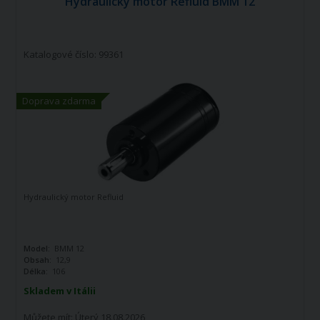
Hydraulický motor Refluid BMM 12
Katalogové číslo: 99361
Doprava zdarma
Hydraulický motor Refluid
Model:
BMM 12
Obsah:
12,9
Délka:
106
Skladem v Itálii
Můžete mít:
Úterý 18.08.2026