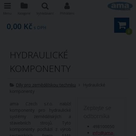
Menu
Kategorie
Vyhledávání
Přihlášení
0,00 Kč
s DPH
0
HYDRAULICKÉ
KOMPONENTY
Díly pro zemědělskou techniku
Hydraulické
komponenty
ama Czech s.r.o. nabízí
Zeptejte se
komponenty pro hydraulické
odborníka
systémy zemědělských a
stavebních strojů. Tyto
498100050
komponenty pochází z výrob
info@ama-
sesterských firem AMA