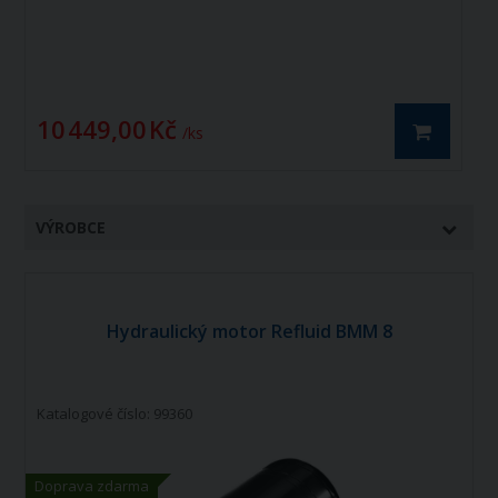
10 449,00 Kč
1
/ ks
VÝROBCE
Hydraulický motor Refluid BMM 8
Katalogové číslo: 99360
Doprava zdarma