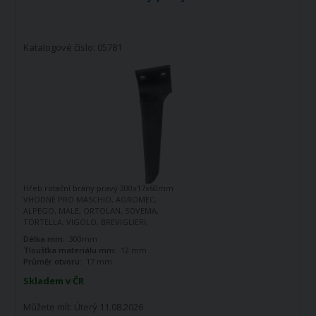
Katalogové číslo: 05781
Hřeb rotační brány pravý 300x17x60mm
VHODNÉ PRO MASCHIO, AGROMEC,
ALPEGO, MALE, ORTOLAN, SOVEMA,
TORTELLA, VIGOLO, BREVIGLIERI,
SOVEMA
Délka mm:
300mm
Tloušťka materiálu mm:
12 mm
Průměr otvoru:
17 mm
Skladem v ČR
Můžete mít:
Úterý 11.08.2026