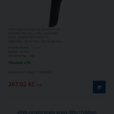
Hřeb rotační brány levý 280x90x12mm
VHODNÉ PRO CELLI, FALC, AGROMEC,
MALE, KVERNELAND-MALETTI,
MERITANO, MURATORI, ORTOLAN, RAU,
SICMA, SPAPPERI, TORTELLA, VIGOLO,
Průměr otvoru:
17 mm
CELLI, MASCHIO
Rozteč:
50 mm
Hmotnost kg:
1,66
Skladem v ČR
Můžete mít:
Úterý 11.08.2026
267,02 Kč
/ ks
Hřeb rotační brány pravý 300x17x60mm