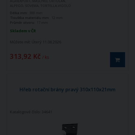
AGRIEXPORT, MASCHIO, ORTOLAN,
ALPEGO, SOVEMA, TORTELLA,VIGOLO
Délka mm:
300 mm
Tloušťka materiálu mm:
12 mm
Průměr otvoru:
17 mm
Skladem v ČR
Můžete mít:
Úterý 11.08.2026
313,92 Kč
/ ks
Hřeb rotační brány pravý 310x110x21mm
Katalogové číslo: 34641