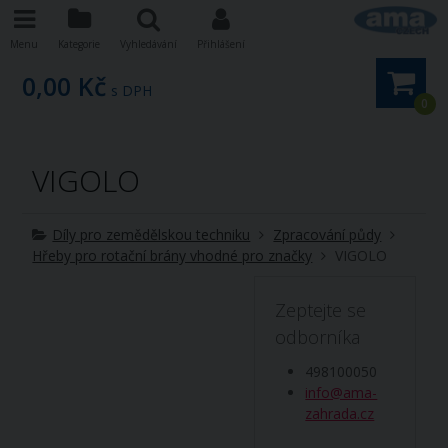
Menu
Kategorie
Vyhledávání
Přihlášení
0,00 Kč
s DPH
0
VIGOLO
Díly pro zemědělskou techniku
Zpracování půdy
Hřeby pro rotační brány vhodné pro značky
VIGOLO
Zeptejte se
odborníka
498100050
info@ama-
zahrada.cz