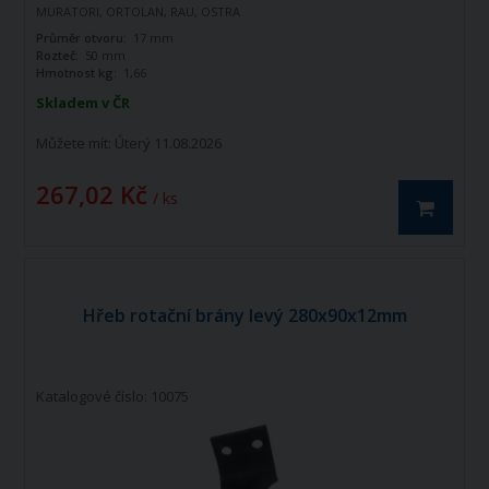
MURATORI, ORTOLAN, RAU, OSTRA
VETERE, SPAPPERI, TORTELLA, VIGOLO
Průměr otvoru:
17 mm
Rozteč:
50 mm
Hmotnost kg:
1,66
Skladem v ČR
Můžete mít:
Úterý 11.08.2026
267,02 Kč
/ ks
Hřeb rotační brány levý 280x90x12mm
Katalogové číslo: 10075