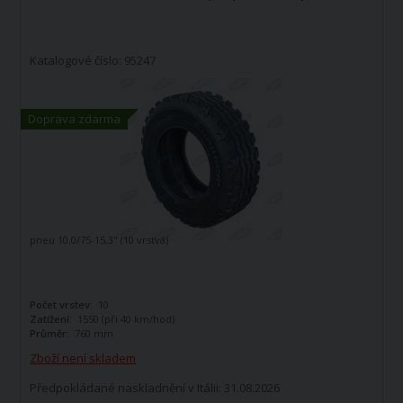
Katalogové číslo: 95247
Doprava zdarma
pneu 10.0/75-15,3" (10 vrstvá)
Počet vrstev:
10
Zatížení:
1550 (při 40 km/hod)
Průměr:
760 mm
Zboží není skladem
Předpokládané naskladnění v Itálii: 31.08.2026