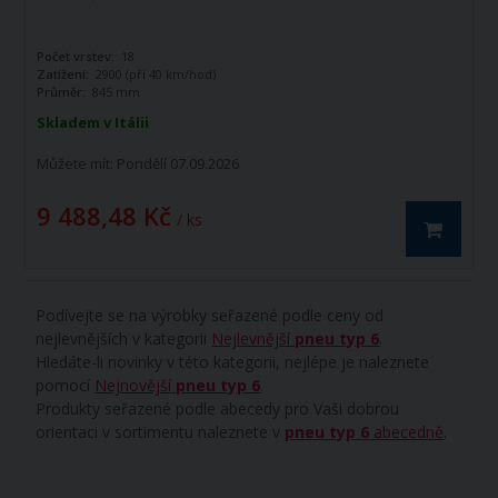
Počet vrstev:
18
Zatížení:
2900 (při 40 km/hod)
Průměr:
845 mm
Skladem v Itálii
Můžete mít:
Pondělí 07.09.2026
9 488,48 Kč
/ ks
Podívejte se na výrobky seřazené podle ceny od
nejlevnějších v kategorii
Nejlevnější
pneu typ 6
.
Hledáte-li novinky v této kategorii, nejlépe je naleznete
pomocí
Nejnovější
pneu typ 6
.
Produkty seřazené podle abecedy pro Vaši dobrou
orientaci v sortimentu naleznete v
pneu typ 6
abecedně
.