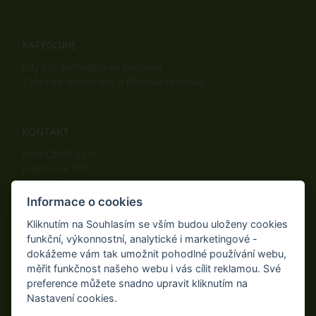
KATEGORIE
Díly pro zemědělskou techniku
Zahradní, komunální a dílenská technika
KONTAKT
ama Czech s.r.o.
Batňovice 269
542 32, Úpice
Telefon: +420 498 100 050
Informace o cookies
Mobil: +420 739 452 092
Kliknutím na Souhlasím se vším budou uloženy cookies
Fax: +420 498 100 051
funkční, výkonnostní, analytické i marketingové -
E-mail:
info@ama-zahrada.cz
dokážeme vám tak umožnit pohodlné používání webu,
Web:
www.ama-zahrada.cz
měřit funkčnost našeho webu i vás cílit reklamou. Své
preference můžete snadno upravit kliknutím na
Nastavení cookies.
NAJDETE NÁS TAKÉ NA: