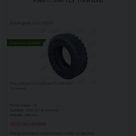
Pneu 11.5/80-15,3" (14 vrstvá)
Katalogové číslo: 95250
Doprava zdarma
Pneu AW pro příslušenství 11.5/80-15,3"
(14 vrstvá)
Počet vrstev:
14
Zatížení:
2430 (při 40 km/hod)
Průměr:
845 mm
Zboží není skladem
Předpokládané naskladnění v Itálii: 31.08.2026