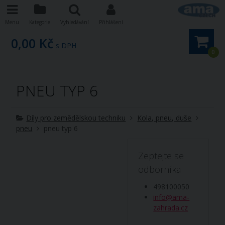
Menu
Kategorie
Vyhledávání
Přihlášení
0,00 Kč
s DPH
0
PNEU TYP 6
Díly pro zemědělskou techniku
Kola, pneu, duše
pneu
pneu typ 6
Zeptejte se
odborníka
498100050
info@ama-
zahrada.cz