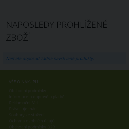
NAPOSLEDY PROHLÍŽENÉ
ZBOŽÍ
Nemáte doposud žádné navštívené produkty.
VŠE O NÁKUPU
Obchodní podmínky
Informace o dopravě a platbě
Reklamační řád
Právní ujednání
Soubory ke stažení
Ochrana osobních údajů
Obchodní podmínky B2B