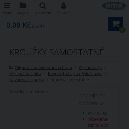
Menu
Kategorie
Vyhledávání
Přihlášení
0,00 Kč
s DPH
0
KROUŽKY SAMOSTATNÉ
Díly pro zemědělskou techniku
Díly na vleky
Kejdová technika
Kovové trubky a příslušenství
Navařovací spojky
Kroužky samostatné
Kroužky samostatné
Zeptejte se
odborníka
498100050
info@ama-
zahrada.cz