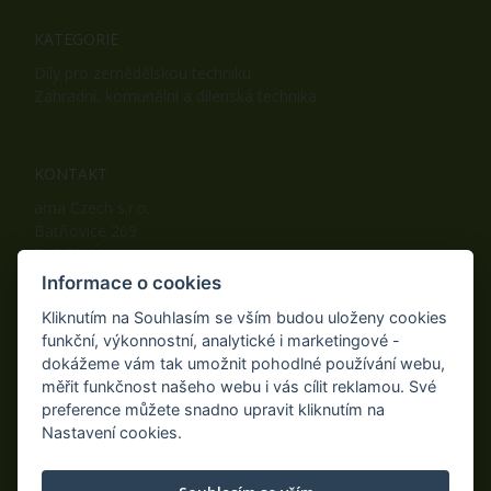
KATEGORIE
Díly pro zemědělskou techniku
Zahradní, komunální a dílenská technika
KONTAKT
ama Czech s.r.o.
Batňovice 269
542 32, Úpice
Telefon: +420 498 100 050
Informace o cookies
Mobil: +420 739 452 092
Kliknutím na Souhlasím se vším budou uloženy cookies
Fax: +420 498 100 051
funkční, výkonnostní, analytické i marketingové -
E-mail:
info@ama-zahrada.cz
dokážeme vám tak umožnit pohodlné používání webu,
Web:
www.ama-zahrada.cz
měřit funkčnost našeho webu i vás cílit reklamou. Své
preference můžete snadno upravit kliknutím na
Nastavení cookies.
NAJDETE NÁS TAKÉ NA: