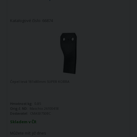
Katalogové číslo: 66874
Čepel levá 181x80mm SUPER KOBRA
Hmotnost kg:
0,85
Orig.č. ND:
Maschio 26100418
Dodavatel:
CMAS07S0BC
Skladem v ČR
Můžete mít:
již dnes