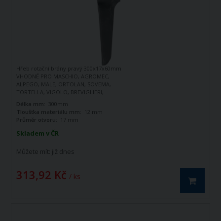
Hřeb rotační brány pravý 300x17x60mm
VHODNÉ PRO MASCHIO, AGROMEC,
ALPEGO, MALE, ORTOLAN, SOVEMA,
TORTELLA, VIGOLO, BREVIGLIERI,
SOVEMA
Délka mm:
300mm
Tloušťka materiálu mm:
12 mm
Průměr otvoru:
17 mm
Skladem v ČR
Můžete mít:
již dnes
313,92 Kč
/ ks