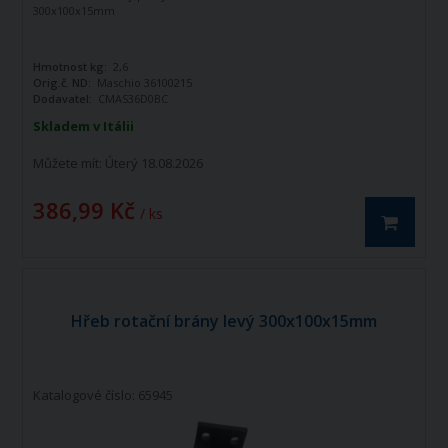
300x100x15mm
Hmotnost kg:
2,6
Orig.č. ND:
Maschio 36100215
Dodavatel:
CMAS36D0BC
Skladem v Itálii
Můžete mít:
Úterý 18.08.2026
386,99 Kč
/ ks
Hřeb rotační brány levý 300x100x15mm
Katalogové číslo: 65945