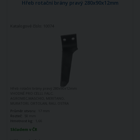
Hřeb rotační brány pravý 280x90x12mm
Katalogové číslo: 10074
Hřeb rotační brány pravý 280x90x12mm
VHODNÉ PRO CELLI, FALC,
AGROMEC,MASCHIO, MERITANO,
MURATORI, ORTOLAN, RAU, OSTRA
VETERE, SPAPPERI, TORTELLA, VIGOLO
Průměr otvoru:
17 mm
Rozteč:
50 mm
Hmotnost kg:
1,66
Skladem v ČR