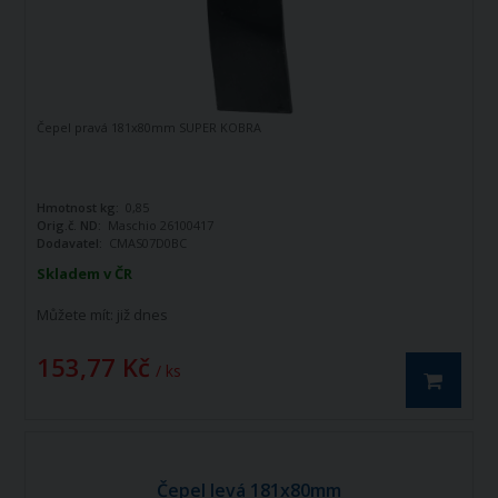
Čepel pravá 181x80mm SUPER KOBRA
Hmotnost kg:
0,85
Orig.č. ND:
Maschio 26100417
Dodavatel:
CMAS07D0BC
Skladem v ČR
Můžete mít:
již dnes
153,77 Kč
/ ks
Čepel levá 181x80mm