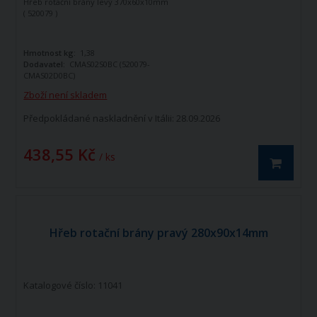
Hřeb rotační brány levý 370x60x10mm
( 520079 )
Hmotnost kg:
1,38
Dodavatel:
CMAS02S0BC (520079-
CMAS02D0BC)
délka:
370 mm
Zboží není skladem
Předpokládané naskladnění v Itálii: 28.09.2026
438,55 Kč
/ ks
Hřeb rotační brány pravý 280x90x14mm
Katalogové číslo: 11041