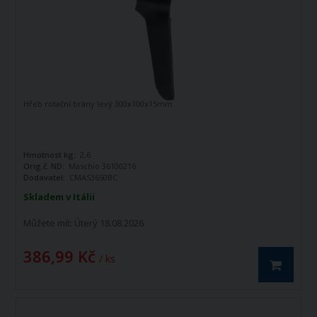
Hřeb rotační brány levý 300x100x15mm
Hmotnost kg:
2,6
Orig.č. ND:
Maschio 36100216
Dodavatel:
CMAS36S0BC
Skladem v Itálii
Můžete mít:
Úterý 18.08.2026
386,99 Kč
/ ks