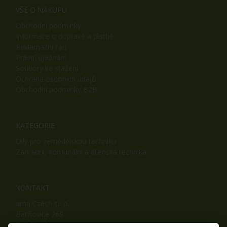
VŠE O NÁKUPU
Obchodní podmínky
Informace o dopravě a platbě
Reklamační řád
Právní ujednání
Soubory ke stažení
Ochrana osobních údajů
Obchodní podmínky B2B
KATEGORIE
Díly pro zemědělskou techniku
Zahradní, komunální a dílenská technika
KONTAKT
ama Czech s.r.o.
Batňovice 269
542 32, Úpice