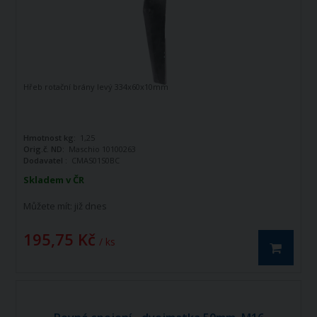
Hřeb rotační brány levý 334x60x10mm
Hmotnost kg:
1,25
Orig.č. ND:
Maschio 10100263
Dodavatel :
CMAS01S0BC
Skladem v ČR
Můžete mít:
již dnes
195,75 Kč
/ ks