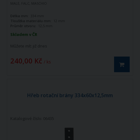
MALE, FALC, MASCHIO
Délka mm:
334 mm
Tloušťka materiálu mm:
12 mm
Průměr otvoru:
12,5 mm
Skladem v ČR
Můžete mít:
již dnes
240,00 Kč
/ ks
Hřeb rotační brány 334x60x12,5mm
Katalogové číslo: 06435