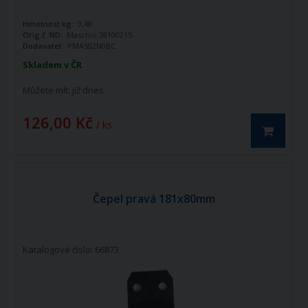
Hmotnost kg:
0,48
Orig.č. ND:
Maschio 38100215
Dodavatel:
PMAS02N0BC
Skladem v ČR
Můžete mít:
již dnes
126,00 Kč
/ ks
Čepel pravá 181x80mm
Katalogové číslo: 66873