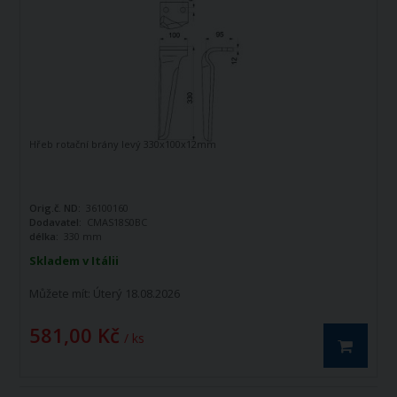
Hřeb rotační brány levý 330x100x12mm
Orig.č. ND:
36100160
Dodavatel:
CMAS18S0BC
délka:
330 mm
Skladem v Itálii
Můžete mít:
Úterý 18.08.2026
581,00 Kč
/ ks