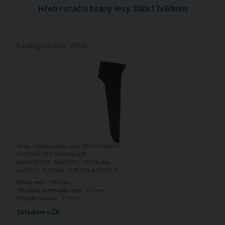
Hřeb rotační brány levý 300x17x60mm
Katalogové číslo: 07335
Hřeb rotační brány levý 300x17x60mm
VHODNÝ PRO BREVIGLIERI,
AGRIEXPORT, MASCHIO, ORTOLAN,
ALPEGO, SOVEMA, TORTELLA,VIGOLO
Délka mm:
300 mm
Tloušťka materiálu mm:
12 mm
Průměr otvoru:
17 mm
Skladem v ČR