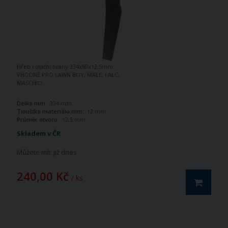
Hřeb rotační brány 334x60x12,5mm
VHODNÉ PRO LAWN BOY, MALE, FALC,
MASCHIO
Délka mm:
334 mm
Tloušťka materiálu mm:
12 mm
Průměr otvoru:
12,5 mm
Skladem v ČR
Můžete mít:
již dnes
240,00 Kč
/ ks