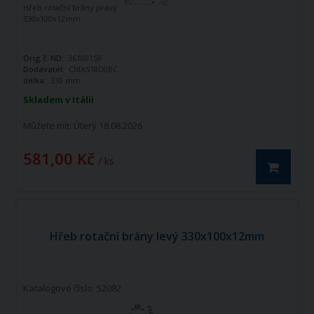
Hřeb rotační brány pravý
330x100x12mm
Orig.č. ND:
36100159
Dodavatel:
CMAS18D0BC
délka:
330 mm
Skladem v Itálii
Můžete mít:
Úterý 18.08.2026
581,00 Kč
/ ks
Hřeb rotační brány levý 330x100x12mm
Katalogové číslo: 52082