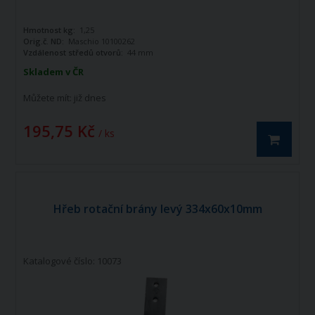
Hmotnost kg:
1,25
Orig.č. ND:
Maschio 10100262
Vzdálenost středů otvorů:
44 mm
Skladem v ČR
Můžete mít:
již dnes
195,75 Kč
/ ks
Hřeb rotační brány levý 334x60x10mm
Katalogové číslo: 10073