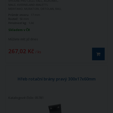
VHODNÉ PRO CELLI, FALC, AGROMEC,
MALE, KVERNELAND-MALETTI,
MERITANO, MURATORI, ORTOLAN, RAU,
SICMA, SPAPPERI, TORTELLA, VIGOLO,
Průměr otvoru:
17 mm
CELLI, MASCHIO
Rozteč:
50 mm
Hmotnost kg:
1,66
Skladem v ČR
Můžete mít:
již dnes
267,02 Kč
/ ks
Hřeb rotační brány pravý 300x17x60mm
Katalogové číslo: 05781