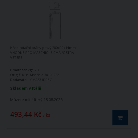
Hřeb rotační brány pravý 280x90x14mm
VHODNÉ PRO MASCHIO, SICMA /OSTRA
VETERE
Hmotnost kg:
2,1
Orig.č. ND:
Maschio 38100222
Dodavatel:
CMAS31D0BC
Skladem v Itálii
Můžete mít:
Úterý 18.08.2026
493,44 Kč
/ ks