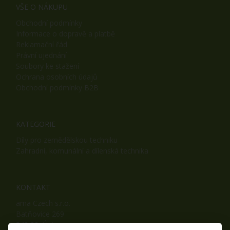
VŠE O NÁKUPU
Obchodní podmínky
Informace o dopravě a platbě
Reklamační řád
Právní ujednání
Soubory ke stažení
Ochrana osobních údajů
Obchodní podmínky B2B
KATEGORIE
Díly pro zemědělskou techniku
Zahradní, komunální a dílenská technika
KONTAKT
ama Czech s.r.o.
Batňovice 269
542 32, Úpice