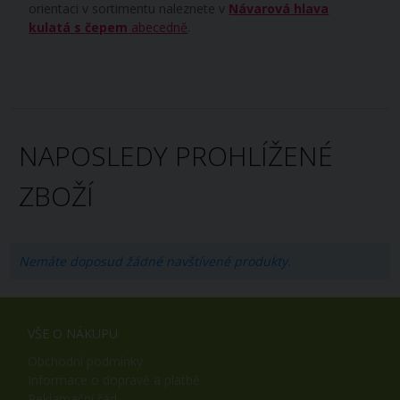
orientaci v sortimentu naleznete v
Návarová hlava
kulatá s čepem
abecedně
.
NAPOSLEDY PROHLÍŽENÉ
ZBOŽÍ
Nemáte doposud žádné navštívené produkty.
VŠE O NÁKUPU
Obchodní podmínky
Informace o dopravě a platbě
Reklamační řád