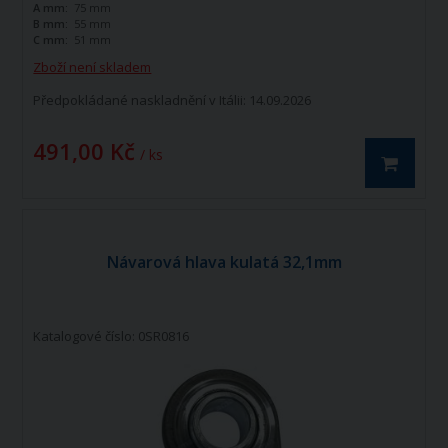
A mm:
75 mm
B mm:
55 mm
C mm:
51 mm
Zboží není skladem
Předpokládané naskladnění v Itálii: 14.09.2026
491,00 Kč
/ ks
Návarová hlava kulatá 32,1mm
Katalogové číslo: 0SR0816