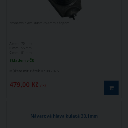
Návarová hlava kulatá 25,4mm s čepem.
A mm:
75 mm
B mm:
55 mm
C mm:
51 mm
Skladem v ČR
Můžete mít:
Pátek 07.08.2026
479,00 Kč
/ ks
Návarová hlava kulatá 30,1mm