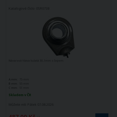
Katalogové číslo: 0SR0738
Návarová hlava kulatá 30,1mm s čepem.
A mm:
75 mm
B mm:
55 mm
C mm:
51 mm
Skladem v ČR
Můžete mít:
Pátek 07.08.2026
487,00 Kč