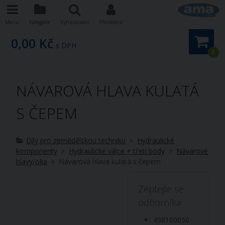
Menu
Kategorie
Vyhledávání
Přihlášení
0,00 Kč
s DPH
0
NÁVAROVÁ HLAVA KULATÁ
S ČEPEM
Díly pro zemědělskou techniku
Hydraulické
komponenty
Hydraulické válce + třetí body
Návarové
hlavy/oka
Návarová hlava kulatá s čepem
Zeptejte se
odborníka
498100050