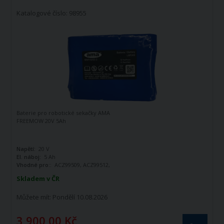
Katalogové číslo: 98955
Baterie pro robotické sekačky AMA
FREEMOW 20V 5Ah
Napětí:
20 V
El. náboj:
5 Ah
Vhodné pro::
ACZ99509, ACZ99512,
ACZ99516, ACZ99520
Skladem v ČR
Můžete mít:
Pondělí 10.08.2026
3 900,00 Kč