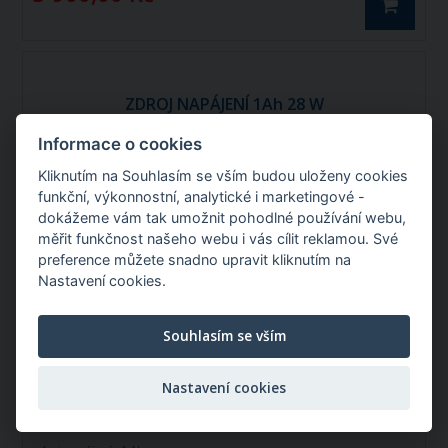
ZDROJ NAPÁJENÍ 1Ah 28 W
Informace o cookies
Kliknutím na Souhlasím se vším budou uloženy cookies
Katalogové číslo: 98991
funkční, výkonnostní, analytické i marketingové -
dokážeme vám tak umožnit pohodlné používání webu,
měřit funkčnost našeho webu i vás cílit reklamou. Své
preference můžete snadno upravit kliknutím na
Nastavení cookies.
Souhlasím se vším
Zdroj napájení pro AMA FREEMOW 1 Ah
Nastavení cookies
(trafo), 28 W