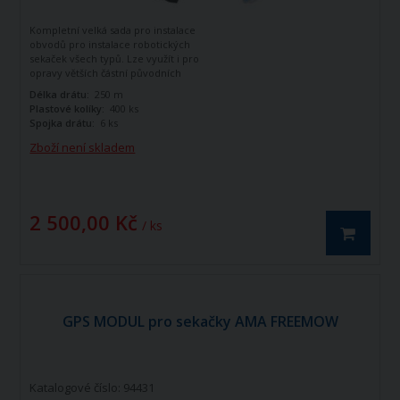
Kompletní velká sada pro instalace
obvodů pro instalace robotických
sekaček všech typů. Lze využít i pro
opravy větších částní původních
obvodů.
Délka drátu:
250 m
Plastové kolíky:
400 ks
Spojka drátu:
6 ks
Zboží není skladem
2 500,00 Kč
/ ks
GPS MODUL pro sekačky AMA FREEMOW
Katalogové číslo: 94431