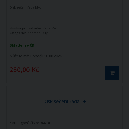
Disk sečení řada M+.
vhodné pro sekačky:
řada M+
kategorie:
náhradní díly
Skladem v ČR
Můžete mít:
Pondělí 10.08.2026
280,00 Kč
Disk sečení řada L+
Katalogové číslo: 94414