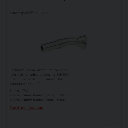
Katalogové číslo: 37165
Přírubová lisovací armatura pro výrobu
hydraulické hadice dle normy SAE 6000,
pro hadici o vnitřním průměru 3/4".
Zahnutá o 45 stupňů.
D mm:
47,6 mm
Vnitřní průměr hadice (palce):
3/4" in
Vnitřní průměr hadice (mm):
19 mm
Zboží není skladem