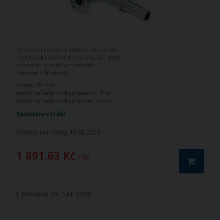
Přírubová lisovací armatura pro výrobu
hydraulické hadice dle normy SAE 6000,
pro hadici o vnitřním průměru 1".
Zahnutá o 90 stupňů.
D mm:
54 mm
Vnitřní průměr hadice (palce):
1" in
Vnitřní průměr hadice (mm):
25 mm
Skladem v Itálii
Můžete mít:
Úterý 18.08.2026
1 891,63 Kč
/ ks
S přírubou dle SAE 6000