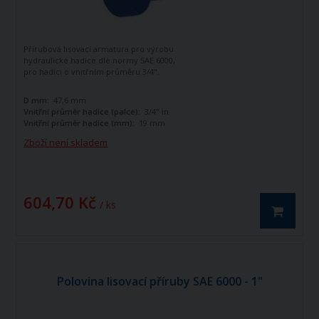
Přírubová lisovací armatura pro výrobu
hydraulické hadice dle normy SAE 6000,
pro hadici o vnitřním průměru 3/4".
D mm:
47,6 mm
Vnitřní průměr hadice (palce):
3/4" in
Vnitřní průměr hadice (mm):
19 mm
Zboží není skladem
604,70 Kč
/ ks
Polovina lisovací příruby SAE 6000 - 1"