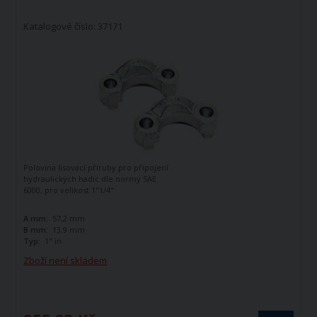
Katalogové číslo: 37171
Polovina lisovací příruby pro připojení
hydraulických hadic dle normy SAE
6000, pro velikost 1"1/4"
A mm:
57,2 mm
B mm:
13,9 mm
Typ:
1" in
Zboží není skladem