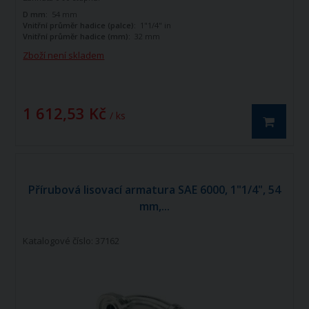
D mm:
54 mm
Vnitřní průměr hadice (palce):
1"1/4" in
Vnitřní průměr hadice (mm):
32 mm
Zboží není skladem
1 612,53 Kč
/ ks
Přírubová lisovací armatura SAE 6000, 1"1/4", 54
mm,...
Katalogové číslo: 37162