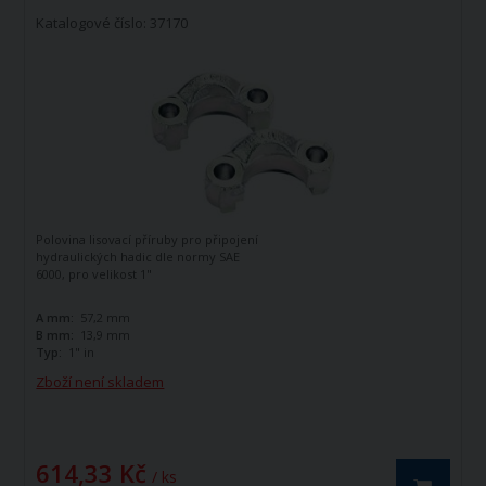
Katalogové číslo: 37170
Polovina lisovací příruby pro připojení
hydraulických hadic dle normy SAE
6000, pro velikost 1"
A mm:
57,2 mm
B mm:
13,9 mm
Typ:
1" in
Zboží není skladem
614,33 Kč
/ ks