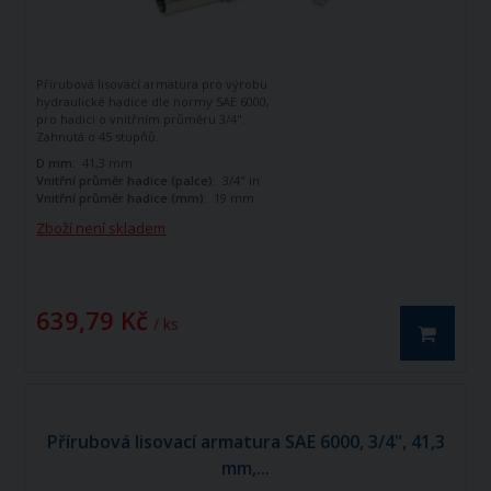
Přírubová lisovací armatura pro výrobu
hydraulické hadice dle normy SAE 6000,
pro hadici o vnitřním průměru 3/4".
Zahnutá o 45 stupňů.
D mm:
41,3 mm
Vnitřní průměr hadice (palce):
3/4" in
Vnitřní průměr hadice (mm):
19 mm
Zboží není skladem
639,79 Kč
/ ks
Přírubová lisovací armatura SAE 6000, 3/4", 41,3
mm,...