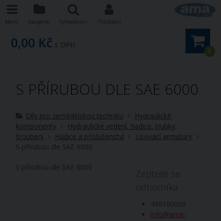
Menu
Kategorie
Vyhledávání
Přihlášení
0,00 Kč
s DPH
0
S PŘÍRUBOU DLE SAE 6000
Díly pro zemědělskou techniku
Hydraulické
komponenty
Hydraulické vedení, hadice, trubky,
šroubení
Hadice a příslušenství
Lisovací armatury
S přírubou dle SAE 6000
S přírubou dle SAE 6000
Zeptejte se
odborníka
498100050
info@ama-