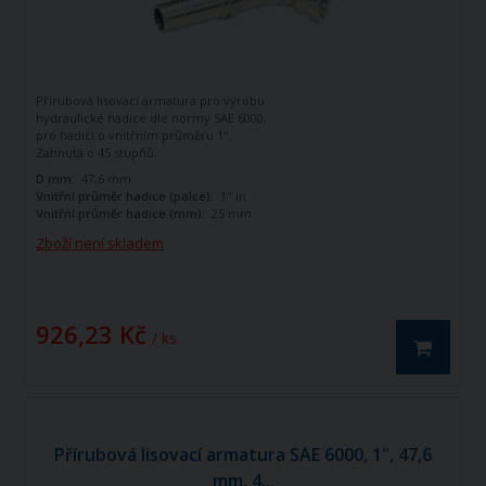
Přírubová lisovací armatura pro výrobu
hydraulické hadice dle normy SAE 6000,
pro hadici o vnitřním průměru 1".
Zahnutá o 45 stupňů.
D mm:
47,6 mm
Vnitřní průměr hadice (palce):
1" in
Vnitřní průměr hadice (mm):
25 mm
Zboží není skladem
926,23 Kč
/ ks
Přírubová lisovací armatura SAE 6000, 1", 47,6
mm, 4...