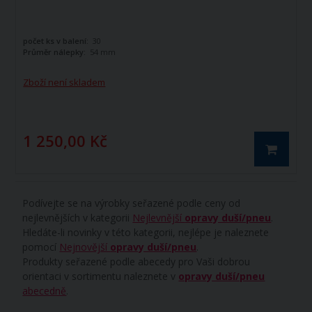
počet ks v balení:
30
Průměr nálepky:
54 mm
Zboží není skladem
1 250,00 Kč
Podívejte se na výrobky seřazené podle ceny od
nejlevnějších v kategorii
Nejlevnější
opravy duší/pneu
.
Hledáte-li novinky v této kategorii, nejlépe je naleznete
pomocí
Nejnovější
opravy duší/pneu
.
Produkty seřazené podle abecedy pro Vaši dobrou
orientaci v sortimentu naleznete v
opravy duší/pneu
abecedně
.