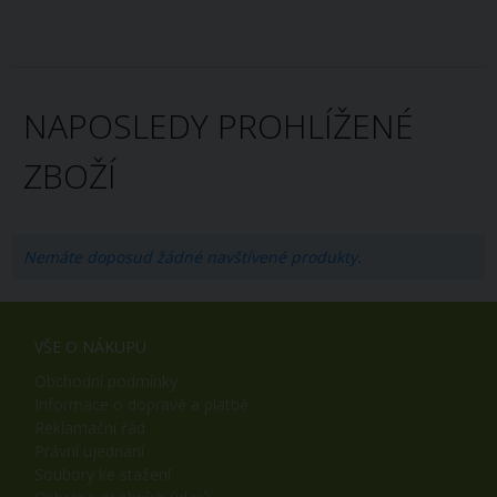
NAPOSLEDY PROHLÍŽENÉ
ZBOŽÍ
Nemáte doposud žádné navštívené produkty.
VŠE O NÁKUPU
Obchodní podmínky
Informace o dopravě a platbě
Reklamační řád
Právní ujednání
Soubory ke stažení