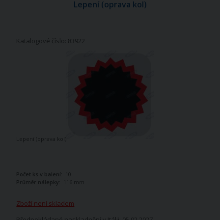
Lepení (oprava kol)
Katalogové číslo: 83922
Lepení (oprava kol)
Počet ks v balení:
10
Průměr nálepky:
116 mm
Zboží není skladem
Předpokládané naskladnění v Itálii: 05.02.2027