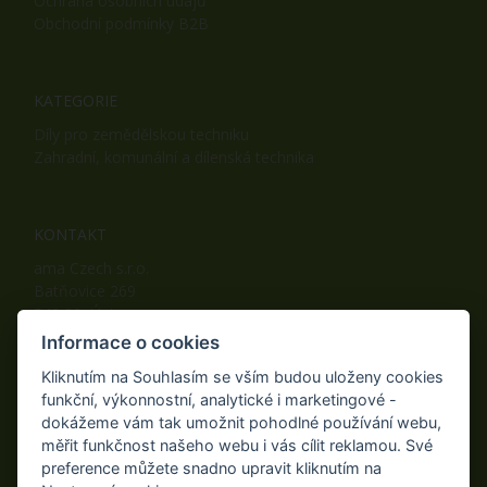
Ochrana osobních údajů
Obchodní podmínky B2B
KATEGORIE
Díly pro zemědělskou techniku
Zahradní, komunální a dílenská technika
KONTAKT
ama Czech s.r.o.
Batňovice 269
542 32, Úpice
Telefon: +420 498 100 050
Informace o cookies
Mobil: +420 739 452 092
Kliknutím na Souhlasím se vším budou uloženy cookies
Fax: +420 498 100 051
funkční, výkonnostní, analytické i marketingové -
E-mail:
info@ama-zahrada.cz
dokážeme vám tak umožnit pohodlné používání webu,
Web:
www.ama-zahrada.cz
měřit funkčnost našeho webu i vás cílit reklamou. Své
preference můžete snadno upravit kliknutím na