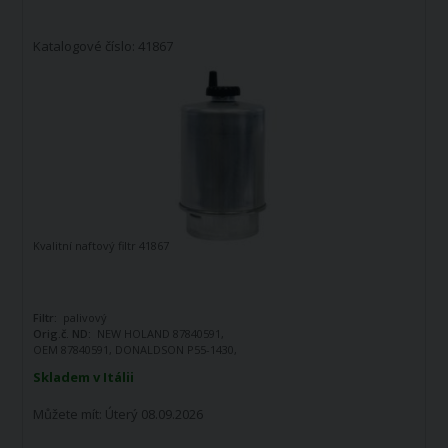
Katalogové číslo: 41867
Kvalitní naftový filtr 41867
Filtr:
palivový
Orig.č. ND:
NEW HOLAND 87840591,
OEM 87840591, DONALDSON P55-1430,
FORD 87840591
Skladem v Itálii
Můžete mít:
Úterý 08.09.2026