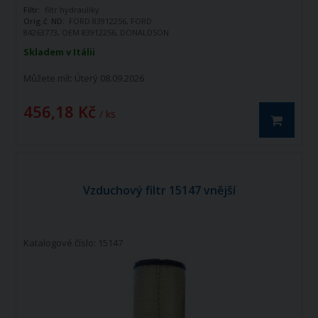
Filtr:
filtr hydrauliky
Orig.č. ND:
FORD 83912256, FORD
84263773, OEM 83912256, DONALDSON
P77-9583, FLEETGUARD HF6115
Skladem v Itálii
Poznámka:
Nejedná se o originální
náhradní díl
Můžete mít:
Úterý 08.09.2026
456,18 Kč
/ ks
Vzduchový filtr 15147 vnější
Katalogové číslo: 15147