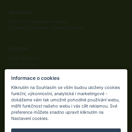
KATEGORIE
Díly pro zemědělskou techniku
Zahradní, komunální a dílenská technika
KONTAKT
ama Czech s.r.o.
Batňovice 269
542 32, Úpice
Telefon: +420 498 100 050
Informace o cookies
Mobil: +420 739 452 092
Kliknutím na Souhlasím se vším budou uloženy cookies
Fax: +420 498 100 051
funkční, výkonnostní, analytické i marketingové -
E-mail:
info@ama-zahrada.cz
dokážeme vám tak umožnit pohodlné používání webu,
Web:
www.ama-zahrada.cz
měřit funkčnost našeho webu i vás cílit reklamou. Své
preference můžete snadno upravit kliknutím na
Nastavení cookies.
NAJDETE NÁS TAKÉ NA: