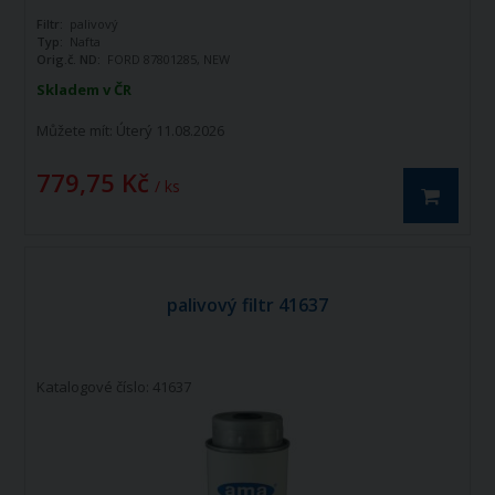
Filtr:
palivový
Typ:
Nafta
Orig.č. ND:
FORD 87801285, NEW
HOLAND 87801285, OEM 87801285,
Skladem v ČR
FIAAM FT5550, TECNOCAR RN144, M+H
WK8123, DONALDSON P55-1433, UFI
Můžete mít:
Úterý 11.08.2026
24.432.00
779,75 Kč
/ ks
palivový filtr 41637
Katalogové číslo: 41637