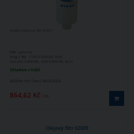
Kvalitní palivový filtr 41637.
Filtr:
palivový
Orig.č. ND:
FORD 87840590, NEW
HOLAND 87840590, OEM 87840590, M+H
WK8114, DONALDSON P55-0435
Skladem v Itálii
Můžete mít:
Úterý 08.09.2026
864,62 Kč
/ ks
Olejový filtr 02039