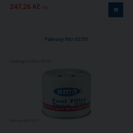
DONALDSON P55-1603, BALDWIN BT347,
247,26 Kč
UFI 23.107.01, CLEAN DO821
/ ks
Palivový filtr 02731
Katalogové číslo: 02731
Palivový filtr 02731