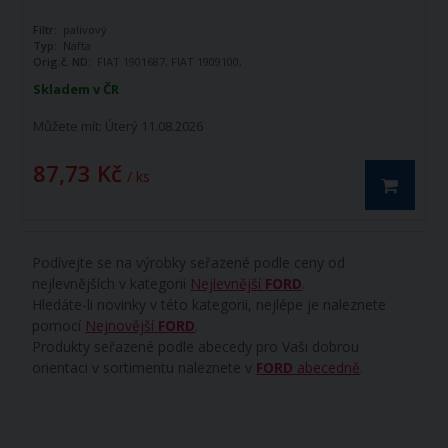
Filtr:
palivový
Typ:
Nafta
Orig.č. ND:
FIAT 1901687, FIAT 1909100,
FIAT4621740, FIAT 4651986, FIAT
Skladem v ČR
4669551, FIAT 4669556, FIAT 4680444,
FIAT 4787696, FIAT 70251397, FIAT
Můžete mít:
Úterý 11.08.2026
84535312, FIAT 9918114, FIAT 9924318,
FORD 83937061, FORD 84535312, NEW
HOLAND 1909100, NEW HOLAND
87,73 Kč
84535312, SAME 2.4319.060
/ ks
Podívejte se na výrobky seřazené podle ceny od
nejlevnějších v kategorii
Nejlevnější
FORD
.
Hledáte-li novinky v této kategorii, nejlépe je naleznete
pomocí
Nejnovější
FORD
.
Produkty seřazené podle abecedy pro Vaši dobrou
orientaci v sortimentu naleznete v
FORD
abecedně
.