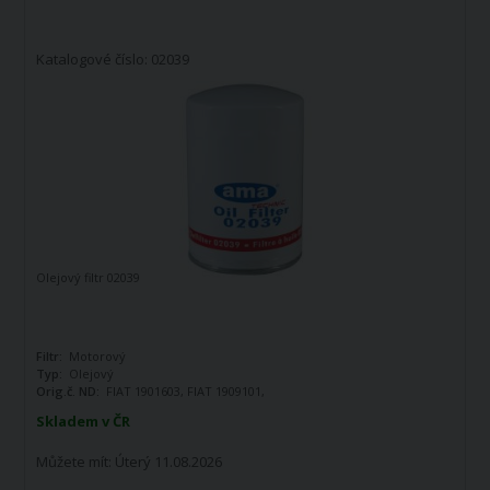
Katalogové číslo: 02039
Olejový filtr 02039
Filtr:
Motorový
Typ:
Olejový
Orig.č. ND:
FIAT 1901603, FIAT 1909101,
FIAT 4597232, FIAT 4600875, FIAT
Skladem v ČR
4625547, FIAT 4629544, FIAT 4630786,
FIAT 4648371, SAME 2.4419.170.1, OEM
Můžete mít:
Úterý 11.08.2026
1909101, COOPERS FIAAM FT4670T,
TECNOCAR R179, M+H W8005,