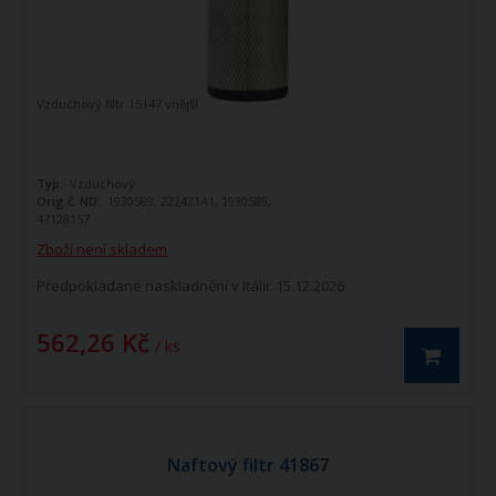
Vzduchový filtr 15147 vnější
Typ:
Vzduchový
Orig.č. ND:
1930589, 222421A1, 1930589,
47128157
Pozice:
Vnější, 353 mm
Zboží není skladem
Předpokládané naskladnění v Itálii: 15.12.2026
562,26 Kč
/ ks
Naftový filtr 41867