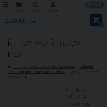
Menu
Kategorie
Vyhledávání
Přihlášení
0,00 Kč
s DPH
0
ŘETĚZY PRO ŘETĚZOVÉ
PILY
Zahradní, komunální a dílenská technika
Náhradní
díly na zahradní a komunální techniku
Pily
Řetězy pro
řetězové pily
Zeptejte se
odborníka
498100050