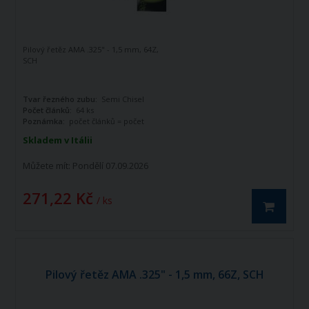
Pilový řetěz AMA .325" - 1,5 mm, 64Z,
SCH
Tvar řezného zubu:
Semi Chisel
Počet článků:
64 ks
Poznámka:
počet článků = počet
vodících článků
Skladem v Itálii
Můžete mít:
Pondělí 07.09.2026
271,22 Kč
/ ks
Pilový řetěz AMA .325" - 1,5 mm, 66Z, SCH