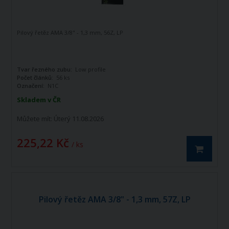
Pilový řetěz AMA 3/8" - 1,3 mm, 56Z, LP
Tvar řezného zubu:
Low profile
Počet článků:
56 ks
Označení:
N1C
Skladem v ČR
Můžete mít:
Úterý 11.08.2026
225,22 Kč
/ ks
Pilový řetěz AMA 3/8" - 1,3 mm, 57Z, LP