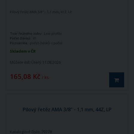
Pilový řetěz AMA 3/8" - 1,1 mm, 41Z, LP
Tvar řezného zubu:
Low profile
Počet článků:
41
Poznámka:
počet článků = počet
vodících článků
Skladem v ČR
Můžete mít:
Úterý 11.08.2026
165,08 Kč
/ ks
Pilový řetěz AMA 3/8" - 1,1 mm, 44Z, LP
Katalogové číslo: 79278