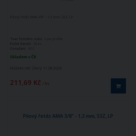
Pilový řetěz AMA 3/8" - 1,3 mm, 52Z, LP
Tvar řezného zubu:
Low profile
Počet článků:
52 ks
Označení:
N1C
Skladem v ČR
Můžete mít:
Úterý 11.08.2026
211,69 Kč
/ ks
Pilový řetěz AMA 3/8" - 1,3 mm, 53Z, LP