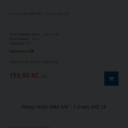
Pilový řetěz AMA 3/8" - 1,3 mm, 45Z, LP
Tvar řezného zubu:
Low profile
Počet článků:
45 ks
Označení:
N1C
Skladem v ČR
Můžete mít:
Úterý 11.08.2026
193,95 Kč
/ ks
Pilový řetěz AMA 3/8" - 1,3 mm, 50Z, LP