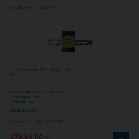
Katalogové číslo: 61298
Pilový řetěz AMA .325" - 1,5 mm, 66Z,
SCH
Tvar řezného zubu:
Semi Chisel
Počet článků:
66 ks
Označení:
K2C
Skladem v ČR
Můžete mít:
Úterý 11.08.2026
279,64 Kč
/ ks