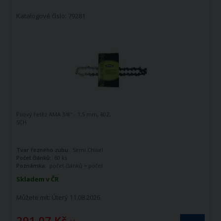
Katalogové číslo: 79281
Pilový řetěz AMA 3/8" - 1,5 mm, 60Z,
SCH
Tvar řezného zubu:
Semi Chisel
Počet článků:
60 ks
Poznámka:
počet článků = počet
vodících článků
Skladem v ČR
Můžete mít:
Úterý 11.08.2026
291,07 Kč