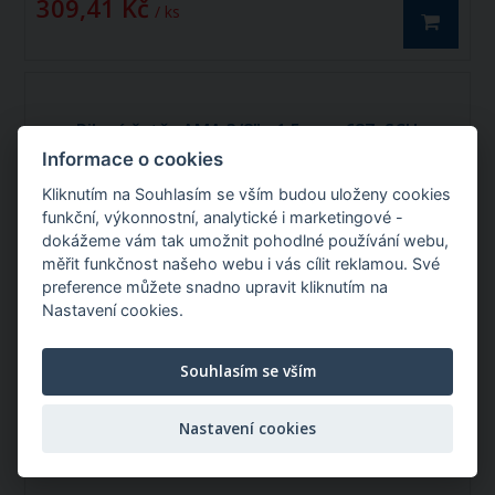
309,41 Kč
/ ks
Pilový řetěz AMA 3/8" - 1,5 mm, 68Z, SCH
Informace o cookies
Kliknutím na Souhlasím se vším budou uloženy cookies
Katalogové číslo: 61292
funkční, výkonnostní, analytické i marketingové -
dokážeme vám tak umožnit pohodlné používání webu,
měřit funkčnost našeho webu i vás cílit reklamou. Své
preference můžete snadno upravit kliknutím na
Nastavení cookies.
Souhlasím se vším
Nastavení cookies
Pilový řetěz AMA 3/8" - 1,5 mm, 68Z,
SCH