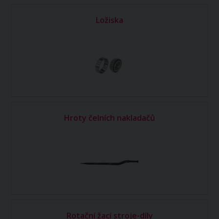
Ložiska
Hroty čelních nakladačů
Rotační žací stroje-díly