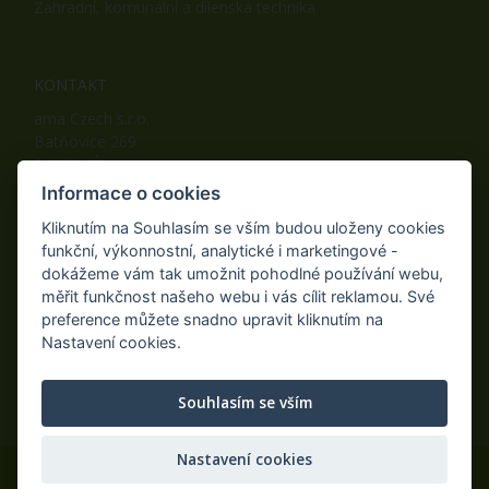
Zahradní, komunální a dílenská technika
KONTAKT
ama Czech s.r.o.
Batňovice 269
542 32, Úpice
Telefon: +420 498 100 050
Informace o cookies
Mobil: +420 739 452 092
Kliknutím na Souhlasím se vším budou uloženy cookies
Fax: +420 498 100 051
funkční, výkonnostní, analytické i marketingové -
E-mail:
info@ama-zahrada.cz
dokážeme vám tak umožnit pohodlné používání webu,
Web:
www.ama-zahrada.cz
měřit funkčnost našeho webu i vás cílit reklamou. Své
preference můžete snadno upravit kliknutím na
Nastavení cookies.
NAJDETE NÁS TAKÉ NA:
Souhlasím se vším
Nastavení cookies
© 2020 ama Czech s.r.o., Všechna práva vyhrazena.