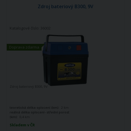
Zdroj bateriový B300, 9V
Katalogové číslo: 36002
Doprava zdarma
Zdroj bateriový B300, 9V
teoretická délka oplocení (km):
2 km
reálná délka oplocení- střední porost
(km):
0,4 km
maximální výstupní napětí (V):
8700 V
Skladem v ČR