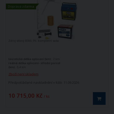
Doprava zdarma
Zdroj síťový B300, 9V, kompletní sada
teoretická délka oplocení (km):
2 km
reálná délka oplocení- střední porost
(km):
0,4 km
maximální výstupní napětí (V):
8700 V
Zboží není skladem
Předpokládané naskladnění v Itálii: 11.09.2026
10 715,00 Kč
/ ks