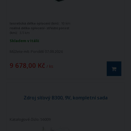
teoretická délka oplocení (km):
10 km
reálná délka oplocení- střední porost
(km):
3,5 km
maximální výstupní napětí (V):
9300 V
Skladem v Itálii
Můžete mít:
Pondělí 07.09.2026
9 678,00 Kč
/ ks
Zdroj síťový B300, 9V, kompletní sada
Katalogové číslo: 56009