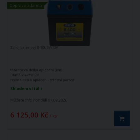
Doprava zdarma
Zdroj bateriový B400, 9V/12V
teoretická délka oplocení (km):
3km/9V 4km/12V
reálná délka oplocení- střední porost
(km):
0,6km/9V 0,8km/12V
Skladem v Itálii
maximální výstupní napětí (V):
8800V/9V 10200V/12V
Můžete mít:
Pondělí 07.09.2026
6 125,00 Kč
/ ks