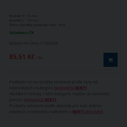
Rozměr H:
70 mm
Rozměr L:
113 mm
Šířka x tloušťka materiálu mm:
50x8
mm
Skladem v ČR
Můžete mít:
Úterý 11.08.2026
85,51 Kč
/ ks
Podívejte se na výrobky seřazené podle ceny od
nejlevnějších v kategorii
Nejlevnější
BERTI
.
Hledáte-li novinky v této kategorii, nejlépe je naleznete
pomocí
Nejnovější
BERTI
.
Produkty seřazené podle abecedy pro Vaši dobrou
orientaci v sortimentu naleznete v
BERTI
abecedně
.