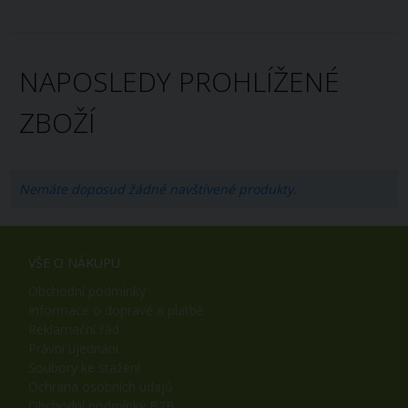
NAPOSLEDY PROHLÍŽENÉ
ZBOŽÍ
Nemáte doposud žádné navštívené produkty.
VŠE O NÁKUPU
Obchodní podmínky
Informace o dopravě a platbě
Reklamační řád
Právní ujednání
Soubory ke stažení
Ochrana osobních údajů
Obchodní podmínky B2B