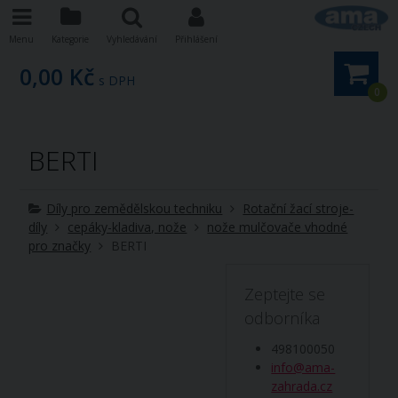
Menu
Kategorie
Vyhledávání
Přihlášení
0,00 Kč
s DPH
0
BERTI
Díly pro zemědělskou techniku
Rotační žací stroje-
díly
cepáky-kladiva, nože
nože mulčovače vhodné
pro značky
BERTI
Zeptejte se
odborníka
498100050
info@ama-
zahrada.cz