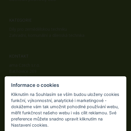
KATEGORIE
Díly pro zemědělskou techniku
Zahradní, komunální a dílenská technika
KONTAKT
ama Czech s.r.o.
Batňovice 269
542 32, Úpice
Telefon: +420 498 100 050
Informace o cookies
Mobil: +420 739 452 092
Kliknutím na Souhlasím se vším budou uloženy cookies
Fax: +420 498 100 051
funkční, výkonnostní, analytické i marketingové -
E-mail:
info@ama-zahrada.cz
dokážeme vám tak umožnit pohodlné používání webu,
Web:
www.ama-zahrada.cz
měřit funkčnost našeho webu i vás cílit reklamou. Své
preference můžete snadno upravit kliknutím na
Nastavení cookies.
NAJDETE NÁS TAKÉ NA: