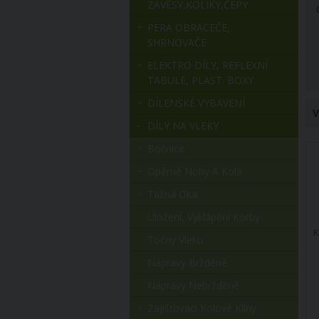
ZÁVĚSY,KOLÍKY,ČEPY
PERA OBRACEČE,
SHRNOVAČE
ELEKTRO DÍLY, REFLEXNÍ
TABULE, PLAST. BOXY
DÍLENSKÉ VYBAVENÍ
V
DÍLY NA VLEKY
Bočnice
Opěrné Nohy A Kola
Tažná Oka
Uložení, Vyklápění Korby
K
Točny Vleku
Nápravy Bržděné
Nápravy Nebržděné
Zajišťovací Kolové Klíny