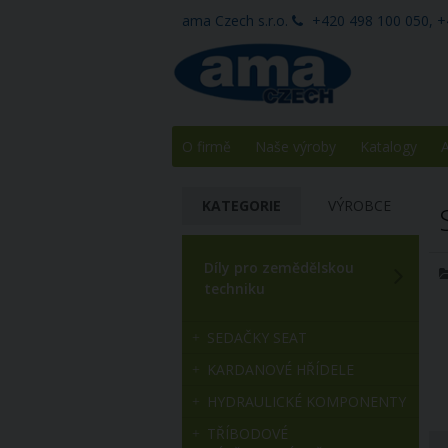
ama Czech s.r.o.
+420 498 100 050, +
O firmě
Naše výroby
Katalogy
A
KATEGORIE
VÝROBCE
Díly pro zemědělskou
techniku
SEDAČKY SEAT
KARDANOVÉ HŘÍDELE
HYDRAULICKÉ KOMPONENTY
TŘÍBODOVÉ