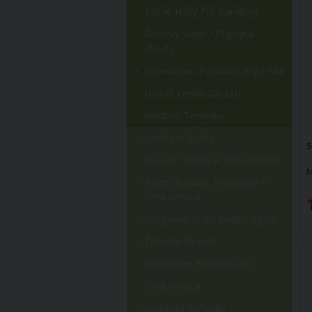
Tažné Háky Pro Kamiony
Žehličky Vleku / Přípojné
Klouby
Upevňovací Popruhy, Krycí Sítě
Nosné Desky Závěsu
Kejdová Technika
Hadice A Spony
S
Kovové Trubky A Příslušenství
M
Rozstřikovače, Koncovky A
Příslušenství
Spojovací Prvky Vedení Kejdy
Těsnění Potrubí
Cisternové Příslušenství
Příslušenství
Uzavírací Kohouty