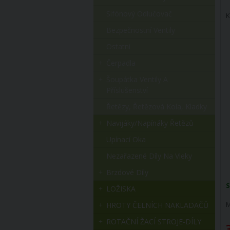
Sifónový Odlučovač
K
Bezpečnostní Ventily
Ostatní
Čerpadla
Šoupátka Ventily A
Příslušenství
Řetězy, Řetězová Kola, Kladky
Navijáky/napínáky Řetězů
Upínací Oka
Nezařazené Díly Na Vleky
Brzdové Díly
S
LOŽISKA
M
HROTY ČELNÍCH NAKLADAČŮ
ROTAČNÍ ŽACÍ STROJE-DÍLY