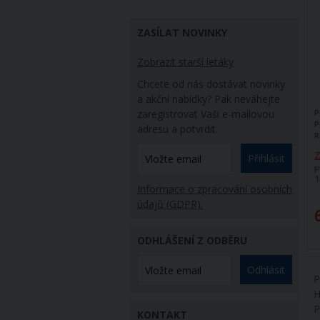
ZASÍLAT NOVINKY
Zobrazit starší letáky
Chcete od nás dostávat novinky
a akční nabídky? Pak neváhejte
zaregistrovat Vaši e-mailovou
P
P
adresu a potvrdit.
R
Z
Přihlásit
P
1
Informace o zpracování osobních
údajů (GDPR).
ODHLÁŠENÍ Z ODBĚRU
Odhlásit
P
H
P
KONTAKT