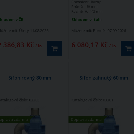
Provedení:
Rovný
Průměr:
50 mm
Rozměr A:
442 mm
kladem v ČR
Skladem v Itálii
ůžete mít:
Úterý 11.08.2026
Můžete mít:
Pondělí 07.09.2026
2 386,83 Kč
6 080,17 Kč
/ ks
/ ks
Sifon rovný 80 mm
Sifon zahnutý 60 mm
atalogové číslo: 03303
Katalogové číslo: 03301
oprava zdarma
Doprava zdarma