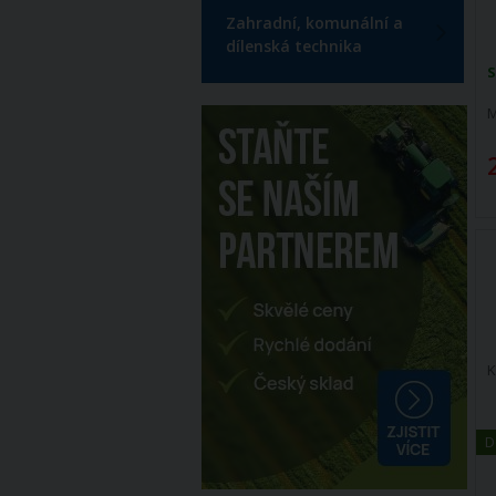
Zahradní, komunální a
dílenská technika
S
M
K
D