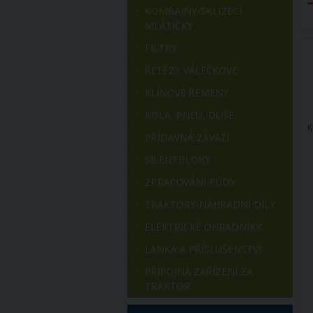
KOMBAJNY/SKLÍZECÍ
MLÁTIČKY
FILTRY
ŘETĚZY VÁLEČKOVÉ
KLÍNOVÉ ŘEMENY
KOLA, PNEU, DUŠE
K
PŘÍDAVNÁ ZÁVAŽÍ
SILENTBLOKY
ZPRACOVÁNÍ PŮDY
TRAKTORY-NÁHRADNÍ DÍLY
ELEKTRICKÉ OHRADNÍKY
LANKA A PŘÍSLUŠENSTVÍ
PŘÍPOJNÁ ZAŘÍZENÍ ZA
TRAKTOR