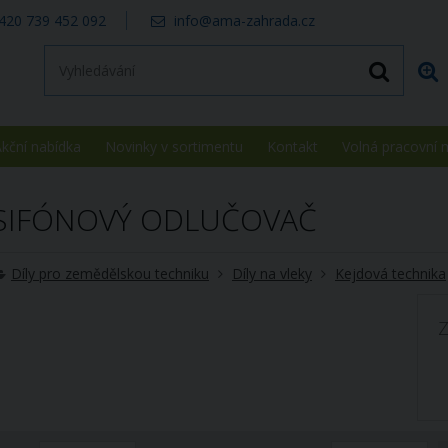
420 739 452 092
info@ama-zahrada.cz
kční nabídka
Novinky v sortimentu
Kontakt
Volná pracovní 
SIFÓNOVÝ ODLUČOVAČ
Díly pro zemědělskou techniku
Díly na vleky
Kejdová technika
Z