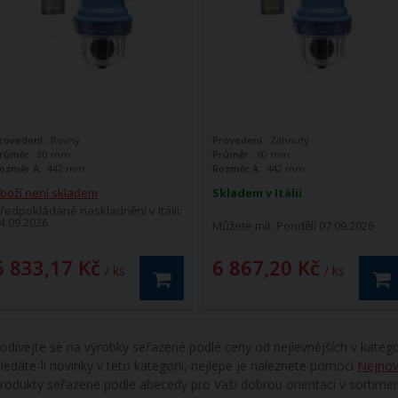
rovedení:
Rovný
Provedení:
Zahnutý
růměr:
80 mm
Průměr:
60 mm
ozměr A:
442 mm
Rozměr A:
442 mm
boží není skladem
Skladem v Itálii
ředpokládané naskladnění v Itálii:
4.09.2026
Můžete mít:
Pondělí 07.09.2026
6 833,17 Kč
6 867,20 Kč
/ ks
/ ks
odívejte se na výrobky seřazené podle ceny od nejlevnějších v katego
ledáte-li novinky v této kategorii, nejlépe je naleznete pomocí
Nejnov
rodukty seřazené podle abecedy pro Vaši dobrou orientaci v sortime