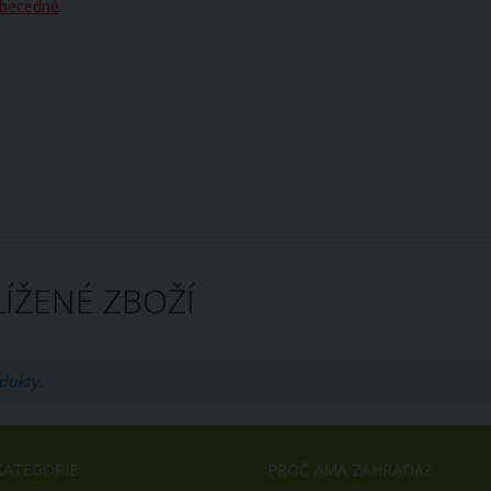
becedně
.
ÍŽENÉ ZBOŽÍ
dukty.
KATEGORIE
PROČ AMA ZAHRADA?