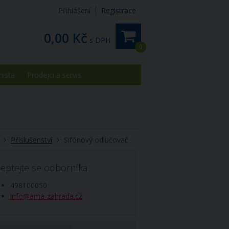
Přihlášení
Registrace
0,00 Kč
s DPH
0
místa
Prodejci a servis
Příslušenství
Sifónový odlučovač
eptejte se odborníka
498100050
info@ama-zahrada.cz