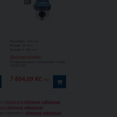
Provedení:
Zahnutý
Průměr:
80 mm
Rozměr A:
442 mm
Zboží není skladem
Předpokládané naskladnění v Itálii:
14.09.2026
7 804,09 Kč
/ ks
rii
Nejlevnější
Sifónový odlučovač
.
ější
Sifónový odlučovač
.
ntu naleznete v
Sifónový odlučovač