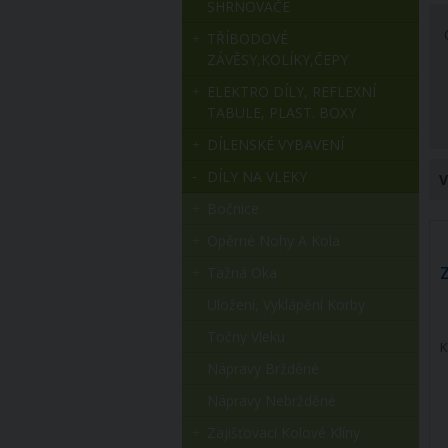
SHRNOVAČE
TŘÍBODOVÉ
ZÁVĚSY,KOLÍKY,ČEPY
ELEKTRO DÍLY, REFLEXNÍ
TABULE, PLAST. BOXY
DÍLENSKÉ VYBAVENÍ
DÍLY NA VLEKY
V
Bočnice
Opěrné Nohy A Kola
Tažná Oka
Uložení, Vyklápění Korby
Točny Vleku
K
Nápravy Bržděné
Nápravy Nebržděné
Zajišťovací Kolové Klíny