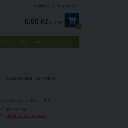
Přihlášení
Registrace
0,00 Kč
s DPH
0
místa
Prodejci a servis
Rozstřikovače, koncovky a
eptejte se odborníka
498100050
info@ama-zahrada.cz