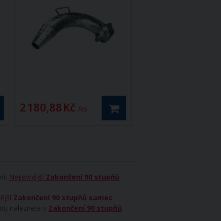
2 180,88 Kč
2 180,88 Kč
/ ks
/ ks
rii
Nejlevnější
Zakončení 90 stupňů
ější
Zakončení 90 stupňů samec
.
ntu naleznete v
Zakončení 90 stupňů