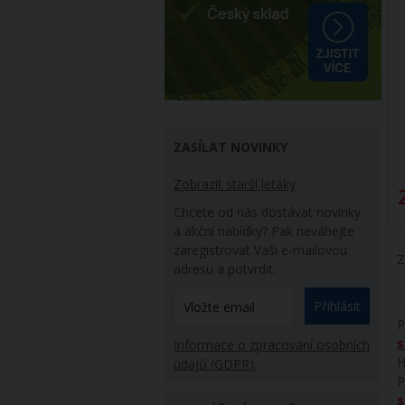
ZASÍLAT NOVINKY
Zobrazit starší letáky
2 180,88 Kč
/ ks
Chcete od nás dostávat novinky
a akční nabídky? Pak neváhejte
zaregistrovat Vaši e-mailovou
Z
adresu a potvrdit.
Přihlásit
P
Informace o zpracování osobních
H
údajů (GDPR).
P