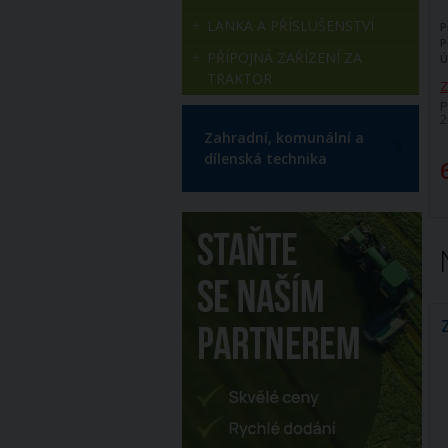
LANKA A PŘÍSLUŠENSTVÍ
P
P
PŘÍPOJNÁ ZAŘÍZENÍ ZA
Ú
TRAKTOR
Z
P
2
Zahradní, komunální a
dílenská technika
Zakončení 90 stupňů samec
100 mm