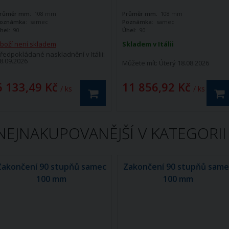
růměr mm:
108 mm
Průměr mm:
108 mm
oznámka:
samec
Poznámka:
samec
hel:
90
Úhel:
90
boží není skladem
Skladem v Itálii
ředpokládané naskladnění v Itálii:
8.09.2026
Můžete mít:
Úterý 18.08.2026
6 133,49 Kč
11 856,92 Kč
/ ks
/ ks
NEJNAKUPOVANĚJŠÍ V KATEGORII
Zakončení 90 stupňů samec
Zakončení 90 stupňů same
100 mm
100 mm