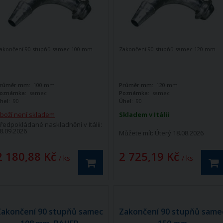
akončení 90 stupňů samec 100 mm
Zakončení 90 stupňů samec 120 mm
růměr mm:
100 mm
Průměr mm:
120 mm
oznámka:
samec
Poznámka:
samec
hel:
90
Úhel:
90
boží není skladem
Skladem v Itálii
ředpokládané naskladnění v Itálii:
8.09.2026
Můžete mít:
Úterý 18.08.2026
2 180,88 Kč
2 725,19 Kč
/ ks
/ ks
Zakončení 90 stupňů samec
Zakončení 90 stupňů same