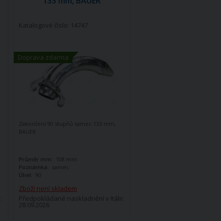
133 mm, BAUER
Katalogové číslo: 14747
Doprava zdarma
Zakončení 90 stupňů samec 133 mm,
BAUER
Průměr mm:
108 mm
Poznámka:
samec
Úhel:
90
Zboží není skladem
:
Předpokládané naskladnění v Itálii:
28.09.2026