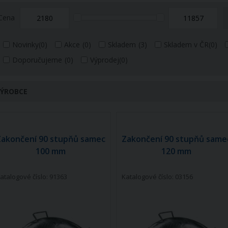
Cena
Novinky
(0)
Akce
(0)
Skladem
(3)
Skladem v ČR
(0)
Doporučujeme
(0)
Výprodej
(0)
ÝROBCE
Zakončení 90 stupňů samec
Zakončení 90 stupňů same
100 mm
120 mm
atalogové číslo: 91363
Katalogové číslo: 03156