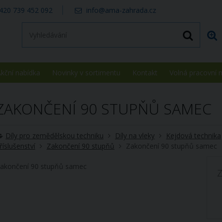
420 739 452 092
info@ama-zahrada.cz
kční nabídka
Novinky v sortimentu
Kontakt
Volná pracovní 
ZAKONČENÍ 90 STUPŇŮ SAMEC
Díly pro zemědělskou techniku
Díly na vleky
Kejdová technika
říslušenství
Zakončení 90 stupňů
Zakončení 90 stupňů samec
akončení 90 stupňů samec
Z