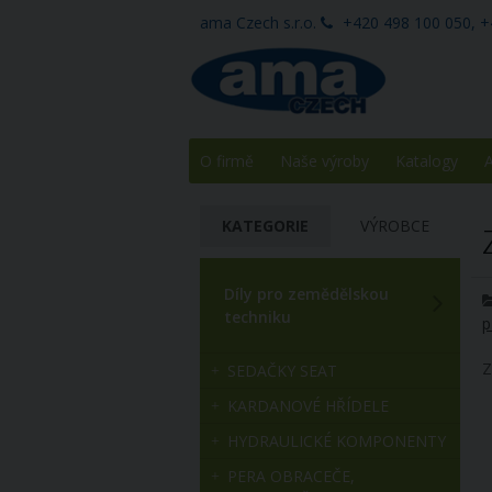
ama Czech s.r.o.
+420 498 100 050, +
O firmě
Naše výroby
Katalogy
A
KATEGORIE
VÝROBCE
Díly pro zemědělskou
techniku
p
Z
SEDAČKY SEAT
KARDANOVÉ HŘÍDELE
HYDRAULICKÉ KOMPONENTY
PERA OBRACEČE,