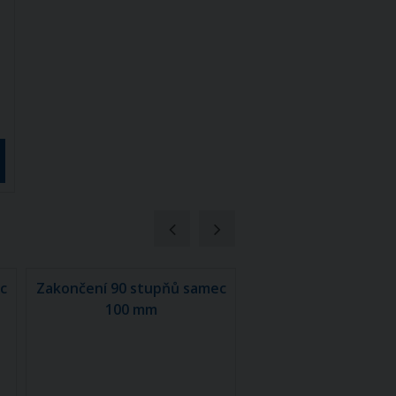
c
Zakončení 90 stupňů samec
Zakončení 90 stupň
100 mm
100 mm