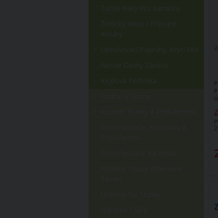
Tažné Háky Pro Kamiony
Žehličky Vleku / Přípojné
Klouby
Z
Upevňovací Popruhy, Krycí Sítě
Nosné Desky Závěsu
Kejdová Technika
P
P
Hadice A Spony
Ú
Kovové Trubky A Příslušenství
Z
P
Rozstřikovače, Koncovky A
2
Příslušenství
Rozstřikovače Na Kejdu
Kónické Trysky Zinkované -
Samec
Uzávěry Na Trubky
Odrazné Talíře