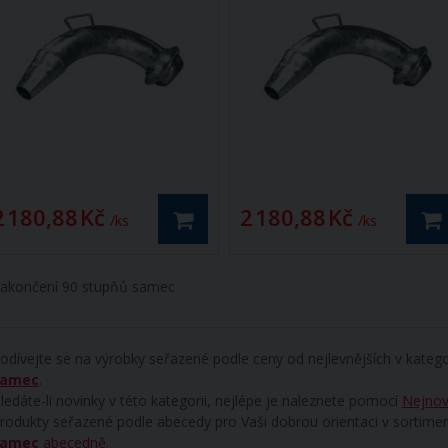
2 180,88 Kč
2 180,88 Kč
/ ks
/ ks
akončení 90 stupňů samec
odívejte se na výrobky seřazené podle ceny od nejlevnějších v katego
samec
.
ledáte-li novinky v této kategorii, nejlépe je naleznete pomocí
Nejnov
rodukty seřazené podle abecedy pro Vaši dobrou orientaci v sortime
samec
abecedně
.