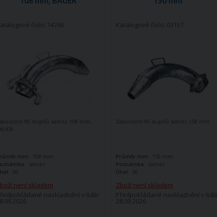
108 mm, BAUER
150 mm
atalogové číslo: 14746
Katalogové číslo: 03157
akončení 90 stupňů samec 108 mm,
Zakončení 90 stupňů samec 150 mm
AUER
růměr mm:
108 mm
Průměr mm:
150 mm
oznámka:
samec
Poznámka:
samec
hel:
90
Úhel:
90
boží není skladem
Zboží není skladem
ředpokládané naskladnění v Itálii:
Předpokládané naskladnění v Itálii
8.09.2026
28.09.2026