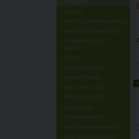
Brzdové Díly
LOŽISKA
HROTY ČELNÍCH NAKLADAČŮ
ROTAČNÍ ŽACÍ STROJE-DÍLY
KOMBAJNY/SKLÍZECÍ
MLÁTIČKY
FILTRY
K
ŘETĚZY VÁLEČKOVÉ
KLÍNOVÉ ŘEMENY
D
KOLA, PNEU, DUŠE
PŘÍDAVNÁ ZÁVAŽÍ
SILENTBLOKY
ZPRACOVÁNÍ PŮDY
Z
TRAKTORY-NÁHRADNÍ DÍLY
B
ELEKTRICKÉ OHRADNÍKY