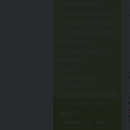
Zakončení 90 Stupňů
Zakončení 90 Stupňů Samice
K
Zakončení 90 Stupňů Samec
Spojovací Prvky Vedení Kejdy
Těsnění Potrubí
Cisternové Příslušenství
Příslušenství
Čerpadla
Z
B
Šoupátka Ventily A
Příslušenství
Řetězy, Řetězová Kola, Kladky
P
P
Navijáky/napínáky Řetězů
Ú
Z
Upínací Oka
P
2
Nezařazené Díly Na Vleky