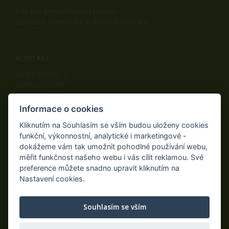
Díly pro zemědělskou techniku
Zahradní, komunální a dílenská technika
KONTAKT
ama Czech s.r.o.
Batňovice 269
542 32, Úpice
Telefon: +420 498 100 050
Informace o cookies
Mobil: +420 739 452 092
Kliknutím na Souhlasím se vším budou uloženy cookies
Fax: +420 498 100 051
funkční, výkonnostní, analytické i marketingové -
E-mail:
info@ama-zahrada.cz
dokážeme vám tak umožnit pohodlné používání webu,
Web:
www.ama-zahrada.cz
měřit funkčnost našeho webu i vás cílit reklamou. Své
preference můžete snadno upravit kliknutím na
Nastavení cookies.
NAJDETE NÁS TAKÉ NA:
Souhlasím se vším