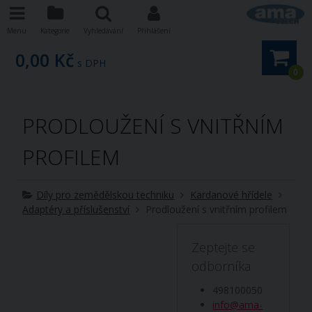
Menu
Kategorie
Vyhledávání
Přihlášení
0,00 Kč
s DPH
0
PRODLOUŽENÍ S VNITŘNÍM
PROFILEM
Díly pro zemědělskou techniku
Kardanové hřídele
Adaptéry a příslušenství
Prodloužení s vnitřním profilem
Zeptejte se
odborníka
498100050
info@ama-