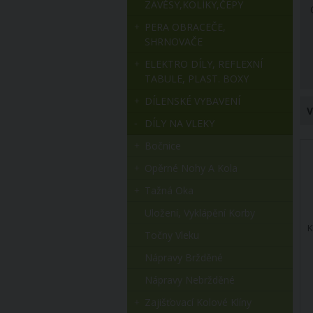
ZÁVĚSY,KOLÍKY,ČEPY
PERA OBRACEČE,
SHRNOVAČE
ELEKTRO DÍLY, REFLEXNÍ
TABULE, PLAST. BOXY
DÍLENSKÉ VYBAVENÍ
V
DÍLY NA VLEKY
Bočnice
Opěrné Nohy A Kola
Tažná Oka
Uložení, Vyklápění Korby
K
Točny Vleku
Nápravy Bržděné
Nápravy Nebržděné
Zajišťovací Kolové Klíny