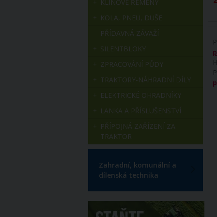
KLÍNOVÉ ŘEMENY
KOLA, PNEU, DUŠE
PŘÍDAVNÁ ZÁVAŽÍ
P
SILENTBLOKY
p
H
ZPRACOVÁNÍ PŮDY
P
TRAKTORY-NÁHRADNÍ DÍLY
p
ELEKTRICKÉ OHRADNÍKY
LANKA A PŘÍSLUŠENSTVÍ
PŘÍPOJNÁ ZAŘÍZENÍ ZA
TRAKTOR
Zahradní, komunální a
dílenská technika