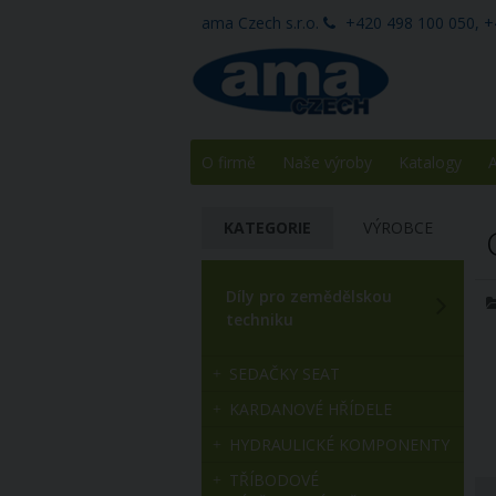
ama Czech s.r.o.
+420 498 100 050, +
O firmě
Naše výroby
Katalogy
A
KATEGORIE
VÝROBCE
Díly pro zemědělskou
techniku
SEDAČKY SEAT
KARDANOVÉ HŘÍDELE
HYDRAULICKÉ KOMPONENTY
TŘÍBODOVÉ