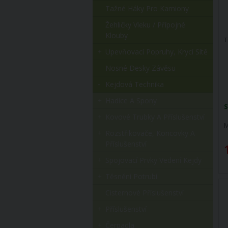
Tažné Háky Pro Kamiony
Žehličky Vleku / Přípojné
Klouby
T
Upevňovací Popruhy, Krycí Sítě
Nosné Desky Závěsu
Kejdová Technika
Hadice A Spony
S
Kovové Trubky A Příslušenství
M
Rozstřikovače, Koncovky A
Příslušenství
Spojovací Prvky Vedení Kejdy
Těsnění Potrubí
Cisternové Příslušenství
Příslušenství
Čerpadla