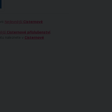
rii
Nejlevnější
Cisternové
ější
Cisternové příslušenství
.
ntu naleznete v
Cisternové