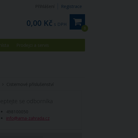
Přihlášení
Registrace
0,00 Kč
s DPH
0
místa
Prodejci a servis
Cisternové příslušenství
eptejte se odborníka
498100050
info@ama-zahrada.cz