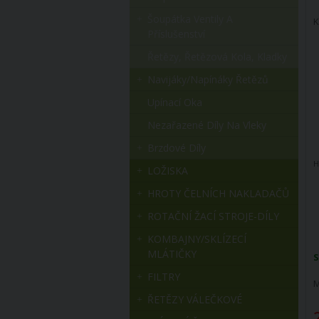
Šoupátka Ventily A
K
Příslušenství
Řetězy, Řetězová Kola, Kladky
Navijáky/napínáky Řetězů
Upínací Oka
Nezařazené Díly Na Vleky
Brzdové Díly
H
LOŽISKA
HROTY ČELNÍCH NAKLADAČŮ
ROTAČNÍ ŽACÍ STROJE-DÍLY
KOMBAJNY/SKLÍZECÍ
MLÁTIČKY
S
FILTRY
M
ŘETĚZY VÁLEČKOVÉ