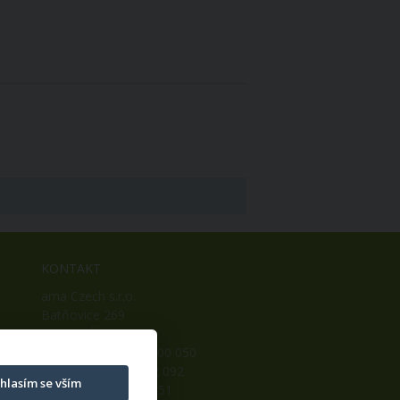
KONTAKT
ama Czech s.r.o.
Batňovice 269
542 32, Úpice
Telefon: +420 498 100 050
Mobil: +420 739 452 092
hlasím se vším
Fax: +420 498 100 051