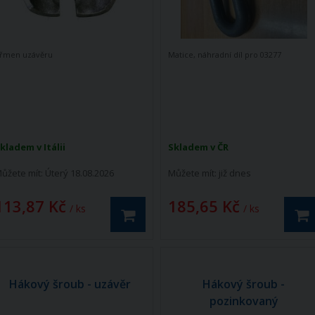
řmen uzávěru
Matice, náhradní díl pro 03277
kladem v Itálii
Skladem v ČR
ůžete mít:
Úterý 18.08.2026
Můžete mít:
již dnes
113,87 Kč
185,65 Kč
/ ks
/ ks
Hákový šroub - uzávěr
Hákový šroub -
pozinkovaný