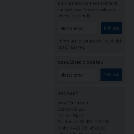
a akční nabídky? Pak neváhejte
zaregistrovat Vaši e-mailovou
adresu a potvrdit.
Přihlásit
Informace o zpracování osobních
údajů (GDPR).
ODHLÁŠENÍ Z ODBĚRU
Odhlásit
KONTAKT
ama Czech s.r.o.
Batňovice 269
542 32, Úpice
Telefon: +420 498 100 050
Mobil: +420 739 452 092