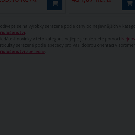
/ ks
/ ks
odívejte se na výrobky seřazené podle ceny od nejlevnějších v katego
říslušenství
.
ledáte-li novinky v této kategorii, nejlépe je naleznete pomocí
Nejnov
rodukty seřazené podle abecedy pro Vaši dobrou orientaci v sortime
říslušenství
abecedně
.