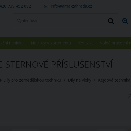
420 739 452 092
info@ama-zahrada.cz
kční nabídka
Novinky v sortimentu
Kontakt
Volná pracovní 
CISTERNOVÉ PŘÍSLUŠENSTVÍ
Díly pro zemědělskou techniku
Díly na vleky
Kejdová technika
Z