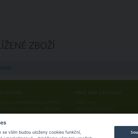
ÍŽENÉ ZBOŽÍ
dukty.
KATEGORIE
PROČ AMA ZAHRADA?
Díly pro zemědělskou techniku
Nízké ceny
Zahradní, komunální a dílenská
Výhody pro dealery
technika
Snadný nákup
OEM výroba
ies
Sou
m se vším budou uloženy cookies funkční,