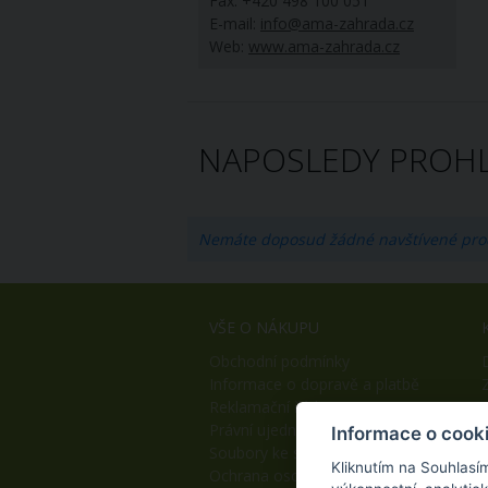
Fax: +420 498 100 051
E-mail:
info@ama-zahrada.cz
Web:
www.ama-zahrada.cz
NAPOSLEDY PROHL
Nemáte doposud žádné navštívené pro
VŠE O NÁKUPU
Obchodní podmínky
Informace o dopravě a platbě
Reklamační řád
Právní ujednání
Informace o cook
Soubory ke stažení
Kliknutím na Souhlasí
Ochrana osobních údajů