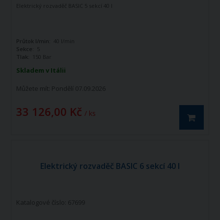
Elektrický rozvaděč BASIC 5 sekcí 40 l
Průtok l/min:
40 l/min
Sekce:
5
Tlak:
150 Bar
Skladem v Itálii
Můžete mít:
Pondělí 07.09.2026
33 126,00 Kč
/ ks
Elektrický rozvaděč BASIC 6 sekcí 40 l
Katalogové číslo: 67699