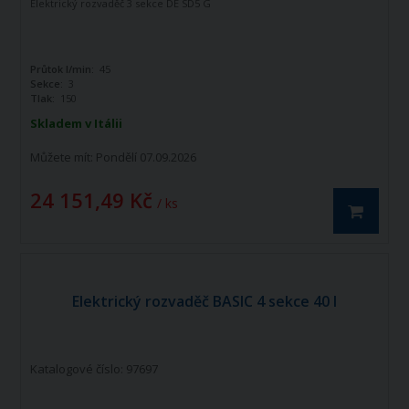
Elektrický rozvaděč 3 sekce DE SD5 G
Průtok l/min:
45
Sekce:
3
Tlak:
150
Skladem v Itálii
Můžete mít:
Pondělí 07.09.2026
24 151,49 Kč
/ ks
Elektrický rozvaděč BASIC 4 sekce 40 l
Katalogové číslo: 97697