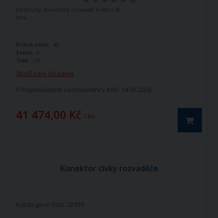
Elektrický dvoučinný rozvaděč 6 sekcí 40
litrů
Průtok l/min:
40
Sekce:
6
Tlak:
150
Zboží není skladem
Předpokládané naskladnění v Itálii: 14.09.2026
41 474,00 Kč
/ ks
Konektor cívky rozvaděče
Katalogové číslo: 02939