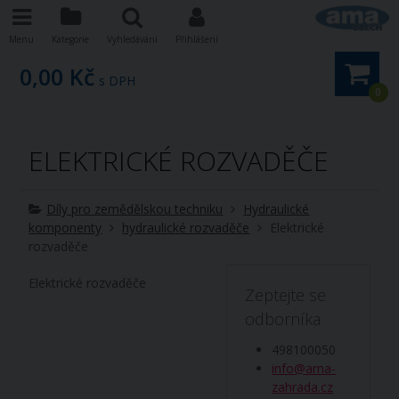
Menu
Kategorie
Vyhledávání
Přihlášení
0,00 Kč
s DPH
0
ELEKTRICKÉ ROZVADĚČE
Díly pro zemědělskou techniku
Hydraulické
komponenty
hydraulické rozvaděče
Elektrické
rozvaděče
Elektrické rozvaděče
Zeptejte se
odborníka
498100050
info@ama-
zahrada.cz