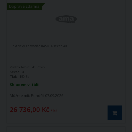
Doprava zdarma
Elektrický rozvaděč BASIC 4 sekce 40 l
Průtok l/min:
40 l/min
Sekce:
4
Tlak:
150 Bar
Skladem v Itálii
Můžete mít:
Pondělí 07.09.2026
26 736,00 Kč
/ ks