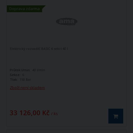
Doprava zdarma
Elektrický rozvaděč BASIC 6 sekcí 40 l
Průtok l/min:
40 l/min
Sekce:
6
Tlak:
150 Bar
Zboží není skladem
33 126,00 Kč
/ ks