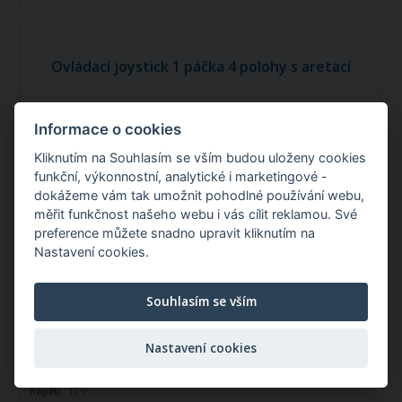
Ovládací joystick 1 páčka 4 polohy s aretací
Informace o cookies
Katalogové číslo: 12317
Kliknutím na Souhlasím se vším budou uloženy cookies
funkční, výkonnostní, analytické i marketingové -
dokážeme vám tak umožnit pohodlné používání webu,
měřit funkčnost našeho webu i vás cílit reklamou. Své
preference můžete snadno upravit kliknutím na
Nastavení cookies.
Souhlasím se vším
Ovládací joystick 1 páčka 4 polohy s
aretací
Nastavení cookies
Počet funkcí:
4 polohy
napětí:
12 V