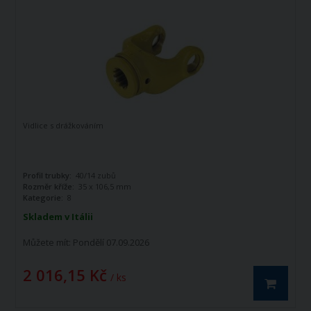
Vidlice s drážkováním
Profil trubky:
40/14 zubů
Rozměr kříže:
35 x 106,5 mm
Kategorie:
8
Skladem v Itálii
Můžete mít:
Pondělí 07.09.2026
2 016,15 Kč
/ ks