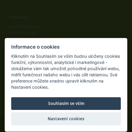
KONTAKT
ama Czech s.r.o.
Batňovice 269
542 32, Úpice
Telefon: +420 498 100 050
Informace o cookies
Mobil: +420 739 452 092
Kliknutím na Souhlasím se vším budou uloženy cookies
Fax: +420 498 100 051
funkční, výkonnostní, analytické i marketingové -
E-mail:
info@ama-zahrada.cz
dokážeme vám tak umožnit pohodlné používání webu,
Web:
www.ama-zahrada.cz
měřit funkčnost našeho webu i vás cílit reklamou. Své
preference můžete snadno upravit kliknutím na
Nastavení cookies.
NAJDETE NÁS TAKÉ NA:
Souhlasím se vším
Nastavení cookies
© 2020 ama Czech s.r.o., Všechna práva vyhrazena.
Eshop na míru
AiShop