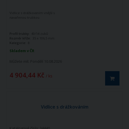
Vidlice s drážkováním vnější s
navařenou trubkou
Profil trubky:
40/14 zubů
Rozměr kříže:
35 x 106,5 mm
Kategorie:
8
Skladem v ČR
Můžete mít:
Pondělí 10.08.2026
4 904,44 Kč
/ ks
Vidlice s drážkováním
Katalogové číslo: 34440