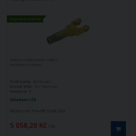
Doprava zdarma
Vidlice s drážkováním vnější s
navařenou trubkou
Profil trubky:
40/14 zubů
Rozměr kříže:
35 x 106,5 mm
Kategorie:
8
Skladem v ČR
Můžete mít:
Pondělí 10.08.2026
5 058,20 Kč
/ ks