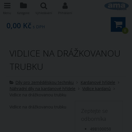
Menu
Kategorie
Vyhledávání
Přihlášení
0,00 Kč
s DPH
0
VIDLICE NA DRÁŽKOVANOU
TRUBKU
Díly pro zemědělskou techniku
Kardanové hřídele
Náhradní díly na kardanové hřídele
Vidlice kardanů
Vidlice na drážkovanou trubku
Vidlice na drážkovanou trubku
Zeptejte se
odborníka
498100050