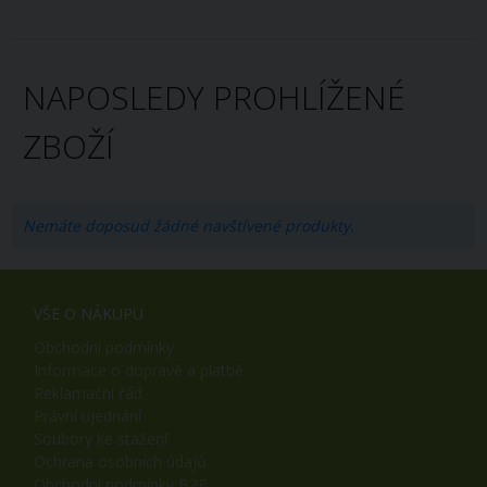
NAPOSLEDY PROHLÍŽENÉ
ZBOŽÍ
Nemáte doposud žádné navštívené produkty.
VŠE O NÁKUPU
Obchodní podmínky
Informace o dopravě a platbě
Reklamační řád
Právní ujednání
Soubory ke stažení
Ochrana osobních údajů
Obchodní podmínky B2B