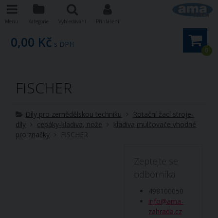
Menu
Kategorie
Vyhledávání
Přihlášení
0,00 Kč
s DPH
0
FISCHER
Díly pro zemědělskou techniku
Rotační žací stroje-
díly
cepáky-kladiva, nože
kladiva mulčovače vhodné
pro značky
FISCHER
Zeptejte se
odborníka
498100050
info@ama-
zahrada.cz