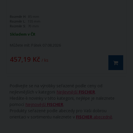
Rozměr H:
85 mm
Rozměr L:
155 mm
Rozměr S:
70 mm
Skladem v ČR
Můžete mít:
Pátek 07.08.2026
457,19 Kč
/ ks
Podívejte se na výrobky seřazené podle ceny od
nejlevnějších v kategorii
Nejlevnější
FISCHER
.
Hledáte-li novinky v této kategorii, nejlépe je naleznete
pomocí
Nejnovější
FISCHER
.
Produkty seřazené podle abecedy pro Vaši dobrou
orientaci v sortimentu naleznete v
FISCHER
abecedně
.