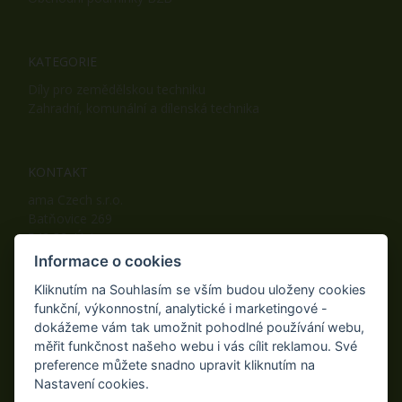
KATEGORIE
Díly pro zemědělskou techniku
Zahradní, komunální a dílenská technika
KONTAKT
ama Czech s.r.o.
Batňovice 269
542 32, Úpice
Telefon: +420 498 100 050
Informace o cookies
Mobil: +420 739 452 092
Kliknutím na Souhlasím se vším budou uloženy cookies
Fax: +420 498 100 051
funkční, výkonnostní, analytické i marketingové -
E-mail:
info@ama-zahrada.cz
dokážeme vám tak umožnit pohodlné používání webu,
Web:
www.ama-zahrada.cz
měřit funkčnost našeho webu i vás cílit reklamou. Své
preference můžete snadno upravit kliknutím na
Nastavení cookies.
NAJDETE NÁS TAKÉ NA: