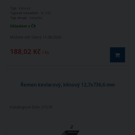
Typ:
klínový
Typové označení:
3L 310
Typ stroje:
Sekačka
Skladem v ČR
Můžete mít:
Úterý 11.08.2026
188,02 Kč
/ ks
Řemen kevlarový, klínový 12,7x736,6 mm
Katalogové číslo: 31578