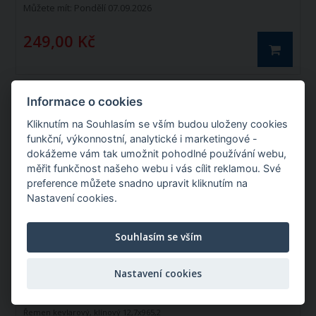
Můžete mít:
Pondělí 07.09.2026
249,00 Kč
Informace o cookies
Řemen kevlarový, klínový 12,7x965,2 mm
Kliknutím na Souhlasím se vším budou uloženy cookies
funkční, výkonnostní, analytické i marketingové -
dokážeme vám tak umožnit pohodlné používání webu,
měřit funkčnost našeho webu i vás cílit reklamou. Své
Katalogové číslo: 31584
preference můžete snadno upravit kliknutím na
Nastavení cookies.
Souhlasím se vším
Nastavení cookies
Řemen kevlarový, klínový 12,7x965,2