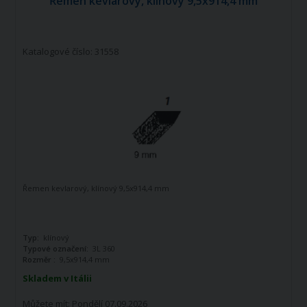
Řemen kevlarový, klínový 9,5x914,4 mm
Katalogové číslo: 31558
Řemen kevlarový, klínový 9,5x914,4 mm
Typ:
klínový
Typové označení:
3L 360
Rozměr :
9,5x914,4 mm
Skladem v Itálii
Můžete mít:
Pondělí 07.09.2026