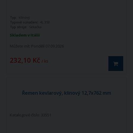
Typ:
klínový
Typové označení:
4L 350
Typ stroje:
Sekačka
Skladem v Itálii
Můžete mít:
Pondělí 07.09.2026
232,10 Kč
/ ks
Řemen kevlarový, klínový 12,7x762 mm
Katalogové číslo: 33551