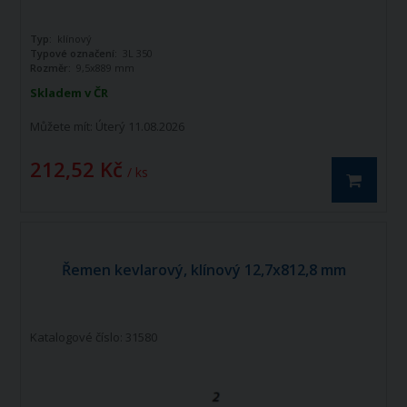
Typ:
klínový
Typové označení:
3L 350
Rozměr:
9,5x889 mm
Skladem v ČR
Můžete mít:
Úterý 11.08.2026
212,52 Kč
/ ks
Řemen kevlarový, klínový 12,7x812,8 mm
Katalogové číslo: 31580