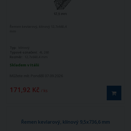
Řemen kevlarový, klínový 12,7x660,4
mm
Typ:
klínový
Typové označení:
4L 260
Rozměr:
12,7x660,4 mm
Skladem v Itálii
Můžete mít:
Pondělí 07.09.2026
171,92 Kč
/ ks
Řemen kevlarový, klínový 9,5x736,6 mm