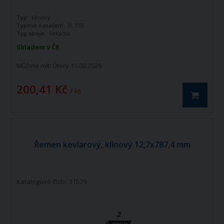
Typ:
klínový
Typové označení:
3L 330
Typ stroje:
Sekačka
Skladem v ČR
Můžete mít:
Úterý 11.08.2026
200,41 Kč
/ ks
Řemen kevlarový, klínový 12,7x787,4 mm
Katalogové číslo: 31579