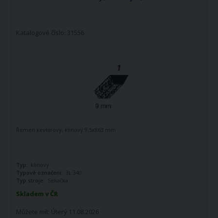
Katalogové číslo: 31556
Řemen kevlarový, klínový 9,5x863 mm
Typ:
klínový
Typové označení:
3L 340
Typ stroje:
Sekačka
Skladem v ČR
Můžete mít:
Úterý 11.08.2026