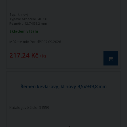
Typ:
klínový
Typové označení:
4L 330
Rozměr :
12,7x838,2 mm
Skladem v Itálii
Můžete mít:
Pondělí 07.09.2026
217,24 Kč
/ ks
Řemen kevlarový, klínový 9,5x939,8 mm
Katalogové číslo: 31559