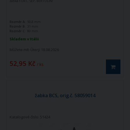
žabka FORT, SEP, BERTOLINI
Rozměr A:
50,8 mm
Rozměr B:
31 mm
Rozměr C:
80 mm
Skladem v Itálii
Můžete mít:
Úterý 18.08.2026
52,95 Kč
/ ks
žabka BCS, orig.č. 58059014
Katalogové číslo: 51424