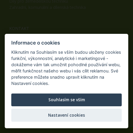
Díly pro zemědělskou techniku
Zahradní, komunální a dílenská technika
KONTAKT
ama Czech s.r.o.
Informace o cookies
Batňovice 269
542 32, Úpice
Kliknutím na Souhlasím se vším budou uloženy cookies
Telefon: +420 498 100 050
funkční, výkonnostní, analytické i marketingové -
Mobil: +420 739 452 092
dokážeme vám tak umožnit pohodlné používání webu,
Fax: +420 498 100 051
měřit funkčnost našeho webu i vás cílit reklamou. Své
E-mail:
info@ama-zahrada.cz
preference můžete snadno upravit kliknutím na
Web:
www.ama-zahrada.cz
Nastavení cookies.
Souhlasím se vším
NAJDETE NÁS TAKÉ NA:
Nastavení cookies