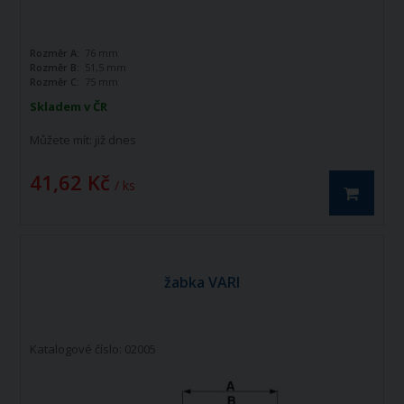
Rozměr A:
76 mm
Rozměr B:
51,5 mm
Rozměr C:
75 mm
Skladem v ČR
Můžete mít:
již dnes
41,62 Kč
/ ks
žabka VARI
Katalogové číslo: 02005