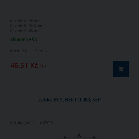
Rozměr A:
76 mm
Rozměr B:
52,5 mm
Rozměr C:
88 mm
Skladem v ČR
Můžete mít:
již dnes
46,51 Kč
/ ks
žabka BCS, BERTOLINI, SEP
Katalogové číslo: 02002