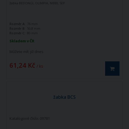
žabka BEDONGI, OLIMPIA, NIBBI, SEP
Rozměr A:
76 mm
Rozměr B:
50,8 mm
Rozměr C:
80 mm
Skladem v ČR
Můžete mít:
již dnes
61,24 Kč
/ ks
žabka BCS
Katalogové číslo: 09781