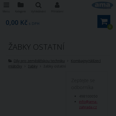
Menu
Kategorie
Vyhledávání
Přihlášení
0,00 Kč
s DPH
0
ŽABKY OSTATNÍ
Díly pro zemědělskou techniku
Kombajny/sklízecí
mlátičky
žabky
žabky ostatní
Zeptejte se
odborníka
498100050
info@ama-
zahrada.cz