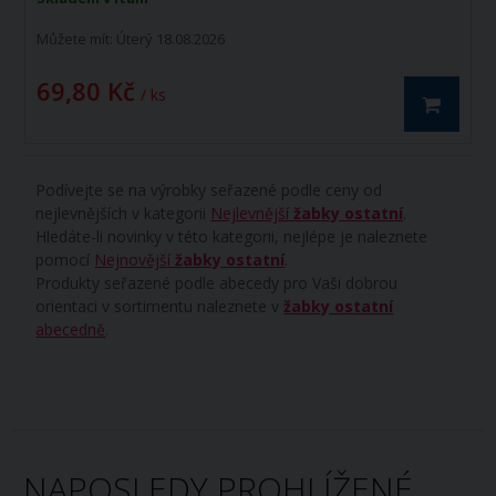
Můžete mít:
Úterý 18.08.2026
69,80 Kč
/ ks
Podívejte se na výrobky seřazené podle ceny od
nejlevnějších v kategorii
Nejlevnější
žabky ostatní
.
Hledáte-li novinky v této kategorii, nejlépe je naleznete
pomocí
Nejnovější
žabky ostatní
.
Produkty seřazené podle abecedy pro Vaši dobrou
orientaci v sortimentu naleznete v
žabky ostatní
abecedně
.
NAPOSLEDY PROHLÍŽENÉ