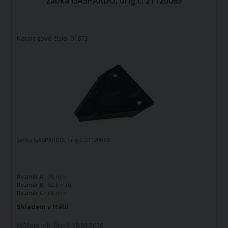
žabka GASPARDO, orig.č. 21120065
Katalogové číslo: 01873
žabka GASPARDO, orig.č. 21120065
Rozměr A:
76 mm
Rozměr B:
52,5 mm
Rozměr C:
88 mm
Skladem v Itálii
Můžete mít:
Úterý 18.08.2026