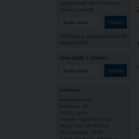
zaregistrovat Vaši e-mailovou
adresu a potvrdit.
Přihlásit
Informace o zpracování osobních
údajů (GDPR).
ODHLÁŠENÍ Z ODBĚRU
K
Odhlásit
KONTAKT
ama Czech s.r.o.
Batňovice 269
542 32, Úpice
Telefon: +420 498 100 050
Mobil: +420 739 452 092
H
Fax: +420 498 100 051
U
E-mail:
info@ama-zahrada.cz
s