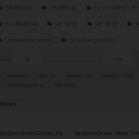
1SN REFLUID
2SN REFLUID
1/2 SC COMPACT REF
Pro základní tlak
SAE 100 R4
SAE 100 R6
S
Termoplastické tvrzené
Vysokotlaké pro myčky
Cena
Novinky
(0)
Akce
(0)
Skladem
(40)
Skladem v ČR
(8)
Doporučujeme
(0)
Výprodej
(0)
ÝROBCE
Spojka/ochrana 21mm, 3/8
Spojka/ochrana 19mm, 5/1