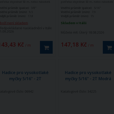
otřeba objednat 50 m, nebo násobek
potřeba objednat 50 m, nebo násobek
0 m (100, 200, 300) V případě
50 m (100, 200, 300) V případě
nitřní průměr (palce):
3/8"
Vnitřní průměr (palce):
5/16"
bjednávky menší než 50 m, nebo
objednávky menší než 50 m, nebo
nitřní průměr (mm):
9,5
Vnitřní průměr (mm):
7,9
ecelého násobku bude množství
necelého násobku bude množství
nější průměr (mm):
17,8
Vnější průměr (mm):
15
utomaticky navýšeno na rovný
automaticky navýšeno na rovný
ásobek 50.
násobek 50.
boží není skladem
Skladem v Itálii
ředpokládané naskladnění v Itálii:
1.09.2026
Můžete mít:
Úterý 18.08.2026
143,43 Kč
147,18 Kč
/ m
/ m
Hadice pro vysokotlaké
Hadice pro vysokotlaké
myčky 5/16" - 2T
myčky 5/16" - 2T Modrá
atalogové číslo: 06942
Katalogové číslo: 34225