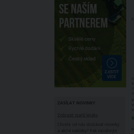
K
H
M
U
s
p
V
ZASÍLAT NOVINKY
5
V
o
V
n
Zobrazit starší letáky
a
S
n
Chcete od nás dostávat novinky
M
a akční nabídky? Pak neváhejte