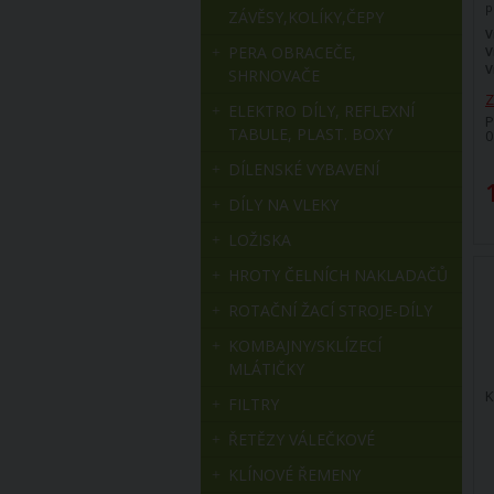
p
ZÁVĚSY,KOLÍKY,ČEPY
5
V
o
PERA OBRACEČE,
V
n
V
SHRNOVAČE
a
n
Z
ELEKTRO DÍLY, REFLEXNÍ
P
TABULE, PLAST. BOXY
0
DÍLENSKÉ VYBAVENÍ
DÍLY NA VLEKY
LOŽISKA
HROTY ČELNÍCH NAKLADAČŮ
ROTAČNÍ ŽACÍ STROJE-DÍLY
KOMBAJNY/SKLÍZECÍ
MLÁTIČKY
K
FILTRY
ŘETĚZY VÁLEČKOVÉ
KLÍNOVÉ ŘEMENY