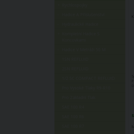
Rychlospojky
Hadice A Příslušenství
K
Hydraulické Hadice
Kompletní Hadice S
Koncovkami
Hadice V Metráži 50 M
1SN REFLUID
2SN REFLUID
S
1/2 SC COMPACT REFLUID
P
D
Pro Vysoké Tlaky R9-R10
Pro Základní Tlak
SAE 100 R4
S
SAE 100 R6
SAE 100 R7
M