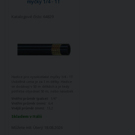
myčky 1/4 - 1T
Katalogové číslo: 64829
Hadice pro vysokotlaké myčky 1/4 - 1T
Uváděná cena je za 1 m délky. Hadice
se dodávají v 50 m délkách a je tedy
potřeba objednat 50 m, nebo násobek
50 m (100, 200, 300) V případě
Vnitřní průměr (palce):
1/4"
objednávky menší než 50 m, nebo
Vnitřní průměr (mm):
6,4
necelého násobku bude množství
Vnější průměr (mm):
13,2
automaticky navýšeno na rovný
násobek 50.
Skladem v Itálii
Můžete mít:
Úterý 18.08.2026