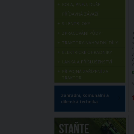
KOLA, PNEU, DUŠE
PŘÍDAVNÁ ZÁVAŽÍ
SILENTBLOKY
ZPRACOVÁNÍ PŮDY
H
U
TRAKTORY-NÁHRADNÍ DÍLY
s
p
ELEKTRICKÉ OHRADNÍKY
5
V
o
V
LANKA A PŘÍSLUŠENSTVÍ
n
V
a
PŘÍPOJNÁ ZAŘÍZENÍ ZA
n
S
TRAKTOR
M
Zahradní, komunální a
dílenská technika