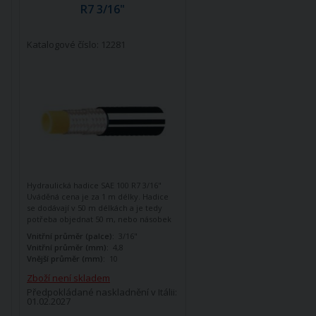
R7 3/16"
Katalogové číslo: 12281
Hydraulická hadice SAE 100 R7 3/16"
Uváděná cena je za 1 m délky. Hadice
se dodávají v 50 m délkách a je tedy
potřeba objednat 50 m, nebo násobek
50 m (100, 200, 300) V případě
Vnitřní průměr (palce):
3/16"
objednávky menší než 50 m, nebo
Vnitřní průměr (mm):
4,8
necelého násobku bude množství
Vnější průměr (mm):
10
automaticky navýšeno na rovný
násobek 50.
Zboží není skladem
Předpokládané naskladnění v Itálii:
01.02.2027