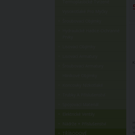
Termoplastické Tvrzené
Vysokotlaké Pro Myčky
Šroubovací Objímky
Hydraulické Hadice-Ochranné
Prvky
Lisovací Objímky
Lisovací Armatury
K
Šroubovací Armatury
Hliníkové Objímky
Koncovky Nízkotlaké
Trubky A Příslušenství
Spojovací Materiál
Elektrické Ventily
H
Nádrže + Příslušenství
U
s
TŘÍBODOVÉ