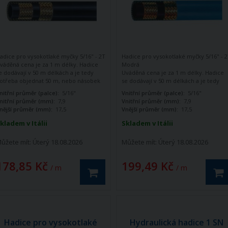
adice pro vysokotlaké myčky 5/16" - 2T
Hadice pro vysokotlaké myčky 5/16" - 
váděná cena je za 1 m délky. Hadice
Modrá
e dodávají v 50 m délkách a je tedy
Uváděná cena je za 1 m délky. Hadice
otřeba objednat 50 m, nebo násobek
se dodávají v 50 m délkách a je tedy
0 m (100, 200, 300) V případě
potřeba objednat 50 m, nebo násobek
nitřní průměr (palce):
5/16"
Vnitřní průměr (palce):
5/16"
bjednávky menší než 50 m, nebo
50 m (100, 200, 300) V případě
nitřní průměr (mm):
7,9
Vnitřní průměr (mm):
7,9
ecelého násobku bude množství
objednávky menší než 50 m, nebo
nější průměr (mm):
17,5
Vnější průměr (mm):
17,5
utomaticky navýšeno na rovný
necelého násobku bude množství
ásobek 50.
automaticky navýšeno na rovný
kladem v Itálii
Skladem v Itálii
násobek 50.
ůžete mít:
Úterý 18.08.2026
Můžete mít:
Úterý 18.08.2026
178,85 Kč
199,49 Kč
/ m
/ m
Hadice pro vysokotlaké
Hydraulická hadice 1 SN