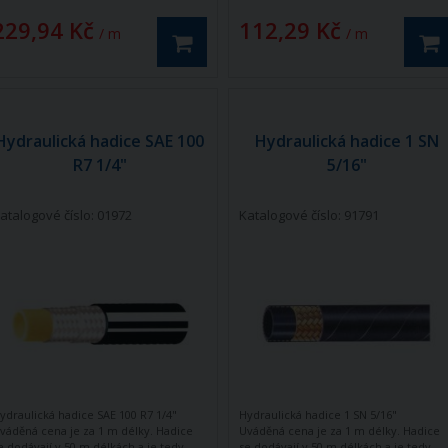
229,94 Kč
112,29 Kč
/ m
/ m
Hydraulická hadice SAE 100
Hydraulická hadice 1 SN
R7 1/4"
5/16"
atalogové číslo: 01972
Katalogové číslo: 91791
ydraulická hadice SAE 100 R7 1/4"
Hydraulická hadice 1 SN 5/16"
váděná cena je za 1 m délky. Hadice
Uváděná cena je za 1 m délky. Hadice
e dodávají v 50 m délkách a je tedy
se dodávají v 50 m délkách a je tedy