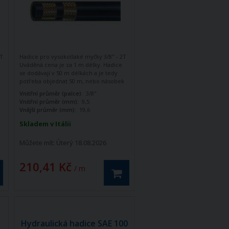
2T
Hadice pro vysokotlaké myčky 3/8" - 2T
Uváděná cena je za 1 m délky. Hadice
se dodávají v 50 m délkách a je tedy
potřeba objednat 50 m, nebo násobek
50 m (100, 200, 300) V případě
Vnitřní průměr (palce):
3/8"
objednávky menší než 50 m, nebo
Vnitřní průměr (mm):
9,5
necelého násobku bude množství
Vnější průměr (mm):
19,6
automaticky navýšeno na rovný
násobek 50.
Skladem v Itálii
Můžete mít:
Úterý 18.08.2026
210,41 Kč
/ m
Hydraulická hadice SAE 100