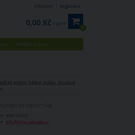
Přihlášení
Registrace
0,00 Kč
s DPH
0
místa
Prodejci a servis
ulické vedení, hadice, trubky, šroubení
 m
eptejte se odborníka
498100050
info@ama-zahrada.cz