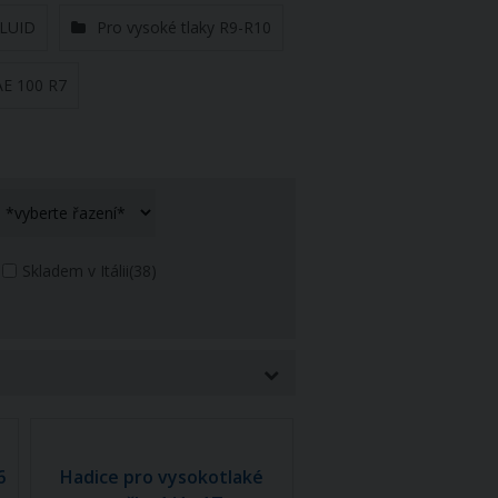
LUID
Pro vysoké tlaky R9-R10
AE 100 R7
Skladem v Itálii
(38)
6
Hadice pro vysokotlaké