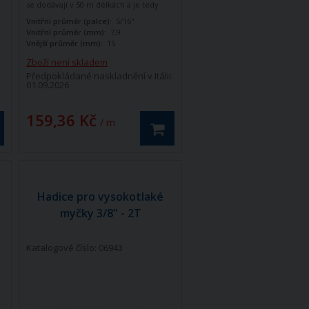
se dodávají v 50 m délkách a je tedy
potřeba objednat 50 m, nebo násobek
Vnitřní průměr (palce):
5/16"
50 m (100, 200, 300) V případě
Vnitřní průměr (mm):
7,9
objednávky menší než 50 m, nebo
Vnější průměr (mm):
15
necelého násobku bude množství
automaticky navýšeno na rovný
Zboží není skladem
násobek 50.
Předpokládané naskladnění v Itálii:
01.09.2026
159,36 Kč
/ m
Hadice pro vysokotlaké
myčky 3/8" - 2T
Katalogové číslo: 06943