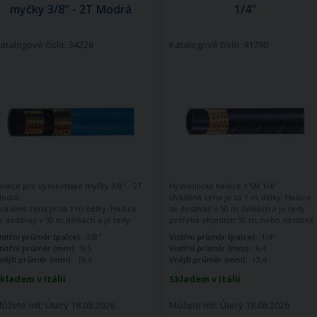
myčky 3/8" - 2T Modrá
1/4"
atalogové číslo: 34226
Katalogové číslo: 91790
adice pro vysokotlaké myčky 3/8" - 2T
Hydraulická hadice 1 SN 1/4"
odrá
Uváděná cena je za 1 m délky. Hadice
váděná cena je za 1 m délky. Hadice
se dodávají v 50 m délkách a je tedy
e dodávají v 50 m délkách a je tedy
potřeba objednat 50 m, nebo násobek
otřeba objednat 50 m, nebo násobek
50 m (100, 200, 300) V případě
nitřní průměr (palce):
3/8"
Vnitřní průměr (palce):
1/4"
0 m (100, 200, 300) V případě
objednávky menší než 50 m, nebo
nitřní průměr (mm):
9,5
Vnitřní průměr (mm):
6,4
bjednávky menší než 50 m, nebo
necelého násobku bude množství
nější průměr (mm):
19,6
Vnější průměr (mm):
13,4
ecelého násobku bude množství
automaticky navýšeno na rovný
utomaticky navýšeno na rovný
násobek 50.
kladem v Itálii
Skladem v Itálii
ásobek 50.
ůžete mít:
Úterý 18.08.2026
Můžete mít:
Úterý 18.08.2026