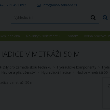
420 739 452 092
info@ama-zahrada.cz
kční nabídka
Novinky v sortimentu
Kontakt
Volná pracovní 
HADICE V METRÁŽI 50 M
Díly pro zemědělskou techniku
Hydraulické komponenty
Hydra
Hadice a příslušenství
Hydraulické hadice
Hadice v metráži 50
adice v metráži 50 m
Z