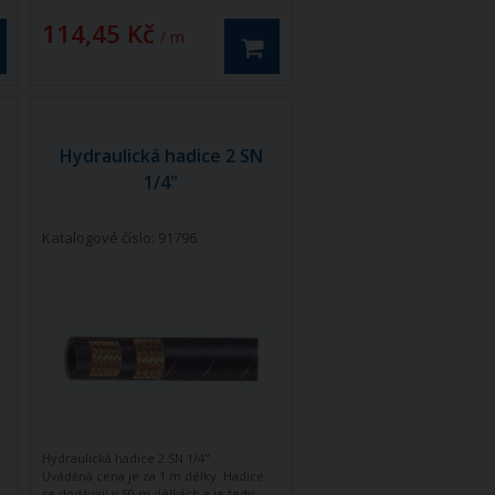
114,45 Kč
/ m
Hydraulická hadice 2 SN
1/4"
Katalogové číslo: 91796
Hydraulická hadice 2 SN 1/4"
Uváděná cena je za 1 m délky. Hadice
se dodávají v 50 m délkách a je tedy