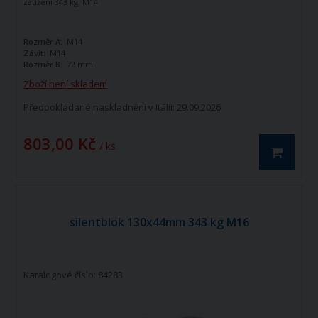
zatížení 343 kg. M14
Rozměr A:
M14
Závit:
M14
Rozměr B:
72 mm
Zboží není skladem
Předpokládané naskladnění v Itálii: 29.09.2026
803,00 Kč
/ ks
silentblok 130x44mm 343 kg M16
Katalogové číslo: 84283