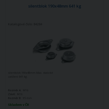
silentblok 190x48mm 641 kg
Katalogové číslo: 84284
silentblok 190x48mm.Max. statické
zatížení 641 kg.
Rozměr A:
M16
Závit:
M16
Rozměr B:
95 mm
Skladem v ČR