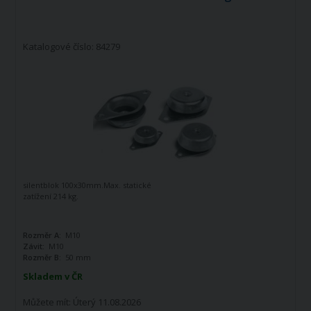
Katalogové číslo: 84279
silentblok 100x30mm.Max. statické
zatížení 214 kg.
Rozměr A:
M10
Závit:
M10
Rozměr B:
50 mm
Skladem v ČR
Můžete mít:
Úterý 11.08.2026