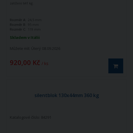
zatížení 641 kg.
Rozměr A:
24,5 mm
Rozměr B:
95 mm
Rozměr C:
119 mm
Skladem v Itálii
Můžete mít:
Úterý 08.09.2026
920,00 Kč
/ ks
silentblok 130x44mm 360 kg
Katalogové číslo: 84291