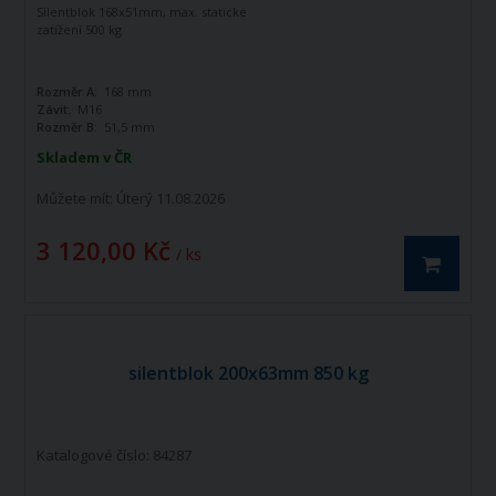
Silentblok 168x51mm, max. statické
zatížení 500 kg
Rozměr A:
168 mm
Závit:
M16
Rozměr B:
51,5 mm
Skladem v ČR
Můžete mít:
Úterý 11.08.2026
3 120,00 Kč
/ ks
silentblok 200x63mm 850 kg
Katalogové číslo: 84287