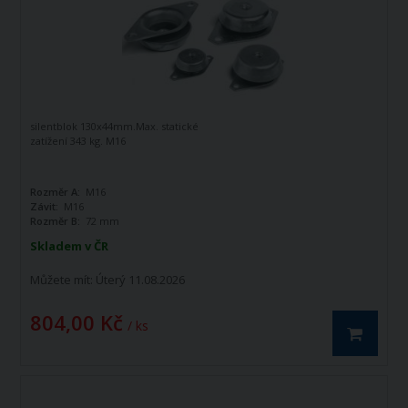
silentblok 130x44mm.Max. statické
zatížení 343 kg. M16
Rozměr A:
M16
Závit:
M16
Rozměr B:
72 mm
Skladem v ČR
Můžete mít:
Úterý 11.08.2026
804,00 Kč
/ ks