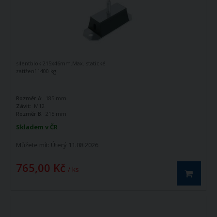
silentblok 215x46mm.Max. statické
zatížení 1400 kg.
Rozměr A:
185 mm
Závit:
M12
Rozměr B:
215 mm
Skladem v ČR
Můžete mít:
Úterý 11.08.2026
765,00 Kč
/ ks