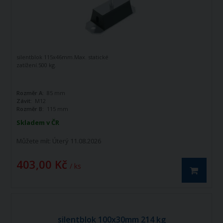
silentblok 115x46mm.Max. statické
zatížení.500 kg.
Rozměr A:
85 mm
Závit:
M12
Rozměr B:
115 mm
Skladem v ČR
Můžete mít:
Úterý 11.08.2026
403,00 Kč
/ ks
silentblok 100x30mm 214 kg