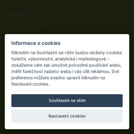
KONTAKT
ama Czech s.r.o.
Batňovice 269
542 32, Úpice
Telefon: +420 498 100 050
Informace o cookies
Mobil: +420 739 452 092
Kliknutím na Souhlasím se vším budou uloženy cookies
Fax: +420 498 100 051
funkční, výkonnostní, analytické i marketingové -
E-mail:
info@ama-zahrada.cz
dokážeme vám tak umožnit pohodlné používání webu,
Web:
www.ama-zahrada.cz
měřit funkčnost našeho webu i vás cílit reklamou. Své
preference můžete snadno upravit kliknutím na
Nastavení cookies.
NAJDETE NÁS TAKÉ NA:
Souhlasím se vším
Nastavení cookies
© 2020 ama Czech s.r.o., Všechna práva vyhrazena.
Eshop na míru
AiShop