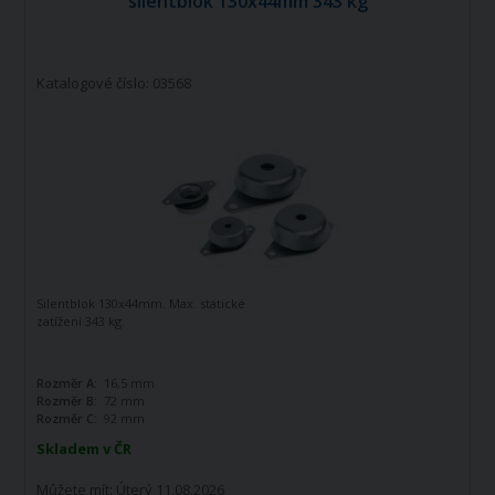
silentblok 130x44mm 343 kg
Katalogové číslo: 03568
Silentblok 130x44mm. Max. statické
zatížení 343 kg.
Rozměr A:
16,5 mm
Rozměr B:
72 mm
Rozměr C:
92 mm
Skladem v ČR
Můžete mít:
Úterý 11.08.2026