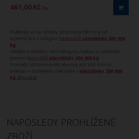
461,00 Kč
/ ks
Podívejte se na výrobky seřazené podle ceny od
nejlevnějších v kategorii
Nejlevnější
silentbloky 200-900
kg
.
Hledáte-li novinky v této kategorii, nejlépe je naleznete
pomocí
Nejnovější
silentbloky 200-900 kg
.
Produkty seřazené podle abecedy pro Vaši dobrou
orientaci v sortimentu naleznete v
silentbloky 200-900
kg
abecedně
.
NAPOSLEDY PROHLÍŽENÉ
ZBOŽÍ