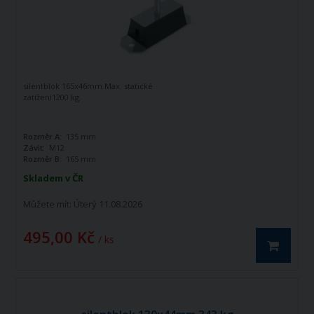
silentblok 165x46mm.Max. statické
zatížení1200 kg.
Rozměr A:
135 mm
Závit:
M12
Rozměr B:
165 mm
Skladem v ČR
Můžete mít:
Úterý 11.08.2026
495,00 Kč
/ ks