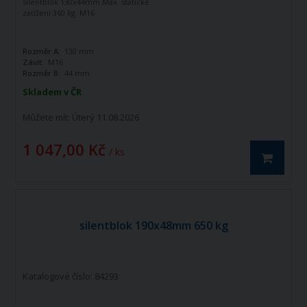
silentblok 130x44mm.Max. statické
zatížení 360 kg. M16
Rozměr A:
130 mm
Závit:
M16
Rozměr B:
44 mm
Skladem v ČR
Můžete mít:
Úterý 11.08.2026
1 047,00 Kč
/ ks
silentblok 190x48mm 650 kg
Katalogové číslo: 84293