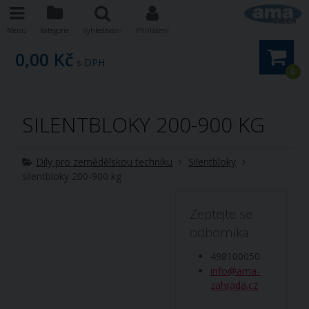
Menu
Kategorie
Vyhledávání
Přihlášení
0,00 Kč
s DPH
0
SILENTBLOKY 200-900 KG
Díly pro zemědělskou techniku
Silentbloky
silentbloky 200-900 kg
Zeptejte se
odborníka
498100050
info@ama-
zahrada.cz