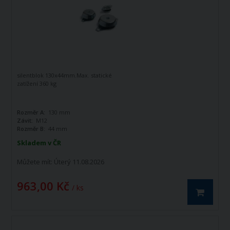
silentblok 130x44mm.Max. statické
zatížení 360 kg
Rozměr A:
130 mm
Závit:
M12
Rozměr B:
44 mm
Skladem v ČR
Můžete mít:
Úterý 11.08.2026
963,00 Kč
/ ks