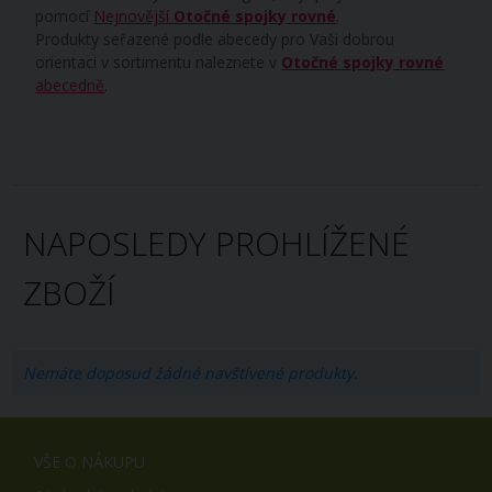
pomocí
Nejnovější
Otočné spojky rovné
.
Produkty seřazené podle abecedy pro Vaši dobrou
orientaci v sortimentu naleznete v
Otočné spojky rovné
abecedně
.
NAPOSLEDY PROHLÍŽENÉ
ZBOŽÍ
Nemáte doposud žádné navštívené produkty.
VŠE O NÁKUPU