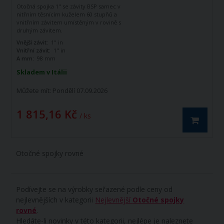
Otočná spojka 1" se závity BSP samec v
nitřním těsnícím kuželem 60 stupňů a
vnitřním závitem umístěným v rovině s
druhým závitem.
Vnější závit:
1" in
Vnitřní závit:
1" in
A mm:
98 mm
Skladem v Itálii
Můžete mít:
Pondělí 07.09.2026
1 815,16 Kč
/ ks
Otočné spojky rovné
Podívejte se na výrobky seřazené podle ceny od
nejlevnějších v kategorii
Nejlevnější
Otočné spojky
rovné
.
Hledáte-li novinky v této kategorii, nejlépe je naleznete