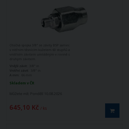
Otočná spojka 3/8" se závity BSP samec
v nitřním těsnícím kuželem 60 stupňů a
vnitřním závitem umístěným v rovině s
druhým závitem.
Vnější závit:
3/8" in
Vnitřní závit:
3/8" in
A mm:
66 mm
Skladem v ČR
Můžete mít:
Pondělí 10.08.2026
645,10 Kč
/ ks