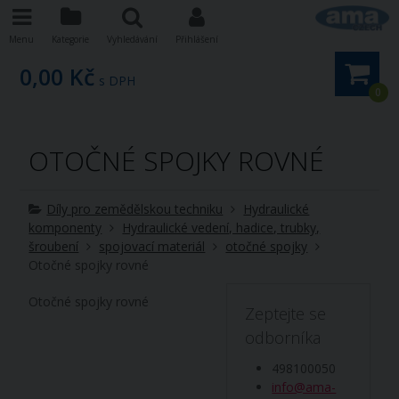
Menu
Kategorie
Vyhledávání
Přihlášení
0,00 Kč
s DPH
0
OTOČNÉ SPOJKY ROVNÉ
Díly pro zemědělskou techniku
Hydraulické
komponenty
Hydraulické vedení, hadice, trubky,
šroubení
spojovací materiál
otočné spojky
Otočné spojky rovné
Otočné spojky rovné
Zeptejte se
odborníka
498100050
info@ama-