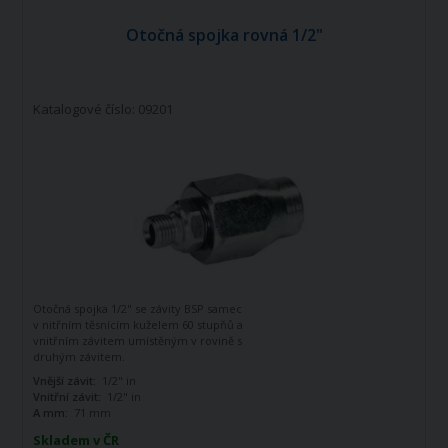
Otočná spojka rovná 1/2"
Katalogové číslo: 09201
Otočná spojka 1/2" se závity BSP samec
v nitřním těsnícím kuželem 60 stupňů a
vnitřním závitem umístěným v rovině s
druhým závitem.
Vnější závit:
1/2" in
Vnitřní závit:
1/2" in
A mm:
71 mm
Skladem v ČR