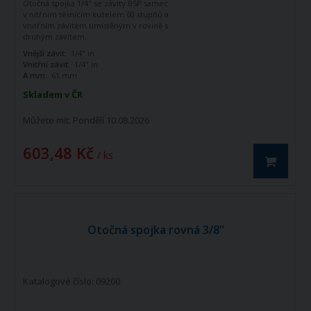
Otočná spojka 1/4" se závity BSP samec
v nitřním těsnícím kuželem 60 stupňů a
vnitřním závitem umístěným v rovině s
druhým závitem.
Vnější závit:
1/4" in
Vnitřní závit:
1/4" in
A mm:
61 mm
Skladem v ČR
Můžete mít:
Pondělí 10.08.2026
603,48 Kč
/ ks
Otočná spojka rovná 3/8"
Katalogové číslo: 09200