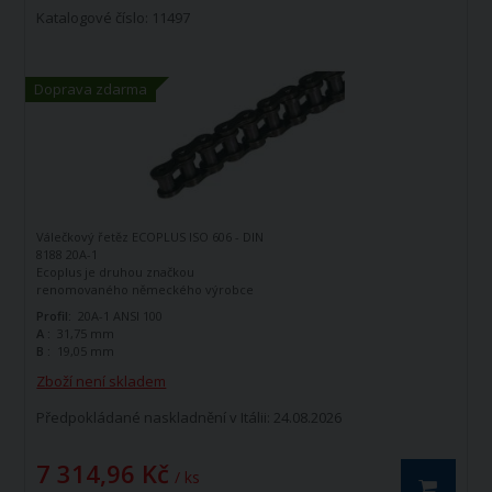
Katalogové číslo: 11497
Doprava zdarma
Válečkový řetěz ECOPLUS ISO 606 - DIN
8188 20A-1
Ecoplus je druhou značkou
renomovaného německého výrobce
řetězů - firmy Iwis Antriebssysteme.
Profil:
20A-1 ANSI 100
Tato značka vznikla jako ekonomická
A :
31,75 mm
řada k doplnění standardní řady tohoto
B :
19,05 mm
výrobce. Jedná se o kvalitní řetězy
vyráběné dle norem ISO 606 - DIN 8188.
Zboží není skladem
Válečkový řetěz ECOPLUS 20A-1 ISO606 -
DIN 8188 je jednořadý hnací řetěz.
Předpokládané naskladnění v Itálii: 24.08.2026
7 314,96 Kč
/ ks