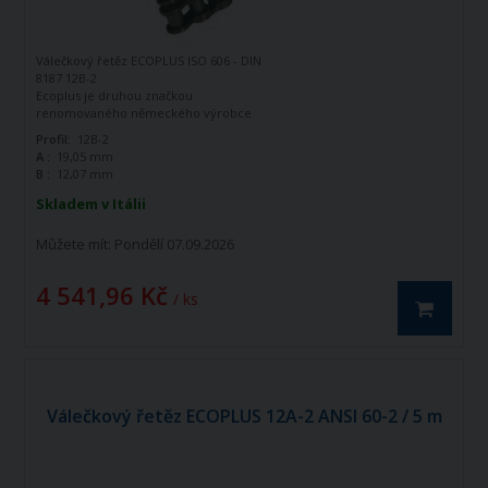
Válečkový řetěz ECOPLUS ISO 606 - DIN
8187 12B-2
Ecoplus je druhou značkou
renomovaného německého výrobce
řetězů - firmy Iwis Antriebssysteme.
Profil:
12B-2
Tato značka vznikla jako ekonomická
A :
19,05 mm
řada k doplnění standardní řady tohoto
B :
12,07 mm
výrobce. Jedná se o kvalitní řetězy
vyráběné dle norem ISO 606 - DIN 8187.
Skladem v Itálii
Válečkový řetěz ECOPLUS 12B-2 ISO606 -
DIN 8187 je dvouřadý hnací řetěz.
Můžete mít:
Pondělí 07.09.2026
4 541,96 Kč
/ ks
Válečkový řetěz ECOPLUS 12A-2 ANSI 60-2 / 5 m