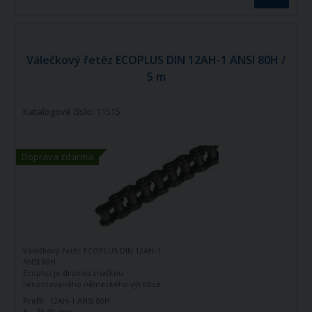
Válečkový řetěz ECOPLUS DIN 12AH-1 ANSI 80H /
5 m
Katalogové číslo: 11515
Doprava zdarma
Válečkový řetěz ECOPLUS DIN 12AH-1
ANSI 80H
Ecoplus je druhou značkou
renomovaného německého výrobce
řetězů - firmy Iwis Antriebssysteme.
Profil:
12AH-1 ANSI 80H
Tato značka vznikla jako ekonomická
A :
25,40 mm