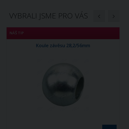
VYBRALI JSME PRO VÁS
NÁŠ TIP
N
Koule závěsu 28,2/56mm