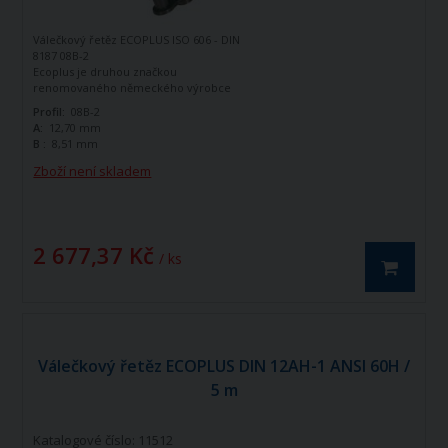
Válečkový řetěz ECOPLUS ISO 606 - DIN
8187 08B-2
Ecoplus je druhou značkou
renomovaného německého výrobce
řetězů - firmy Iwis Antriebssysteme.
Profil:
08B-2
Tato značka vznikla jako ekonomická
A:
12,70 mm
řada k doplnění standardní řady tohoto
B :
8,51 mm
výrobce. Jedná se o kvalitní řetězy
vyráběné dle norem ISO 606 - DIN 8187.
Zboží není skladem
Válečkový řetěz ECOPLUS 08B-2 ISO606 -
DIN 8187 je dvouřadý hnací řetěz.
2 677,37 Kč
/ ks
Válečkový řetěz ECOPLUS DIN 12AH-1 ANSI 60H /
5 m
Katalogové číslo: 11512