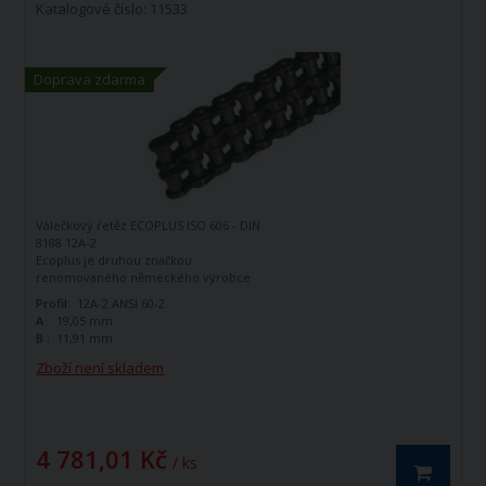
Katalogové číslo: 11533
Doprava zdarma
Válečkový řetěz ECOPLUS ISO 606 - DIN
8188 12A-2
Ecoplus je druhou značkou
renomovaného německého výrobce
řetězů - firmy Iwis Antriebssysteme.
Profil:
12A-2 ANSI 60-2
Tato značka vznikla jako ekonomická
A :
19,05 mm
řada k doplnění standardní řady tohoto
B :
11,91 mm
výrobce. Jedná se o kvalitní řetězy
vyráběné dle norem ISO 606 - DIN 8188.
Zboží není skladem
Válečkový řetěz ECOPLUS 12A-2 ISO606 -
DIN 8188 je dvouřadý hnací řetěz.
4 781,01 Kč
/ ks