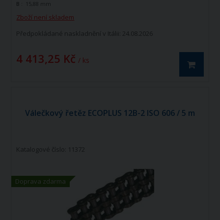
B :
15,88 mm
výrobce. Jedná se o kvalitní řetězy
vyráběné dle norem ISO 606 - DIN 8188.
Zboží není skladem
Válečkový řetěz ECOPLUS 16A-1 ISO606 -
DIN 8188 je jednořadý hnací řetěz.
Předpokládané naskladnění v Itálii: 24.08.2026
4 413,25 Kč
/ ks
Válečkový řetěz ECOPLUS 12B-2 ISO 606 / 5 m
Katalogové číslo: 11372
Doprava zdarma