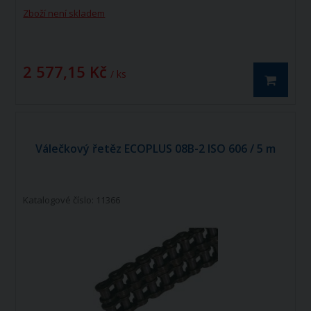
vyráběné dle norem ISO 606 - DIN 8187.
Zboží není skladem
Válečkový řetěz ECOPLUS 06B-2 ISO606 -
DIN 8187 je dvouřadý hnací řetěz.
2 577,15 Kč
/ ks
Válečkový řetěz ECOPLUS 08B-2 ISO 606 / 5 m
Katalogové číslo: 11366