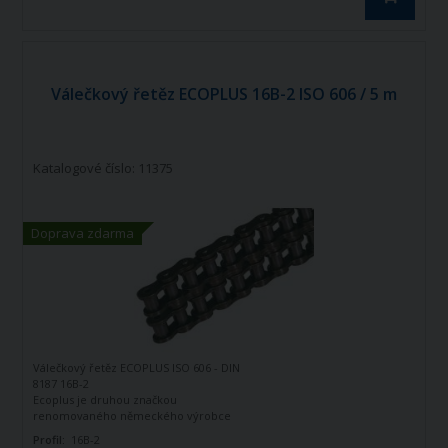
Válečkový řetěz ECOPLUS 16B-2 ISO 606 / 5 m
Katalogové číslo: 11375
Doprava zdarma
Válečkový řetěz ECOPLUS ISO 606 - DIN
8187 16B-2
Ecoplus je druhou značkou
renomovaného německého výrobce
řetězů - firmy Iwis Antriebssysteme.
Profil:
16B-2
Tato značka vznikla jako ekonomická