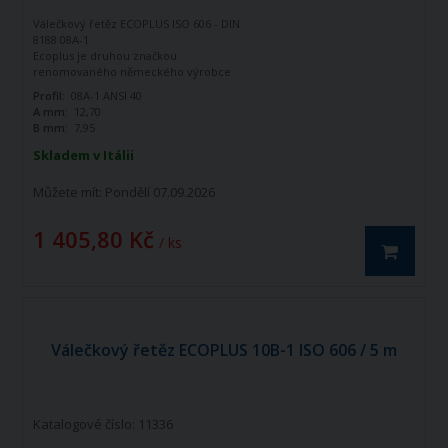
Válečkový řetěz ECOPLUS ISO 606 - DIN
8188 08A-1
Ecoplus je druhou značkou
renomovaného německého výrobce
řetězů - firmy Iwis Antriebssysteme.
Profil:
08A-1 ANSI 40
Tato značka vznikla jako ekonomická
A mm:
12,70
řada k doplnění standardní řady tohoto
B mm:
7,95
výrobce. Jedná se o kvalitní řetězy
vyráběné dle norem ISO 606 - DIN 8188.
Skladem v Itálii
Válečkový řetěz ECOPLUS 08A-1 ISO606 -
DIN 8188 je jednořadý hnací řetěz.
Můžete mít:
Pondělí 07.09.2026
1 405,80 Kč
/ ks
Válečkový řetěz ECOPLUS 10B-1 ISO 606 / 5 m
Katalogové číslo: 11336