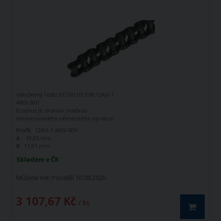
Válečkový řetěz ECOPLUS DIN 12AH-1
ANSI 60H
Ecoplus je druhou značkou
renomovaného německého výrobce
řetězů - firmy Iwis Antriebssysteme.
Profil:
12AH-1 ANSI 60H
Tato značka vznikla jako ekonomická
A :
19,05 mm
řada k doplnění standardní řady tohoto
B:
11,91 mm
výrobce. Jedná se o kvalitní řetězy
vyráběné dle norem ANSI B 29.1
Skladem v ČR
Válečkový řetěz ECOPLUS DIN 12AH-1
ANSI 60H je jednořadý hnací řetěz.
Můžete mít:
Pondělí 10.08.2026
3 107,67 Kč
/ ks