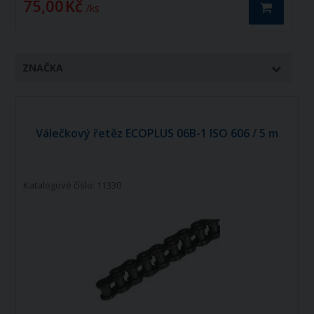
75,00 Kč
1
/ ks
ZNAČKA
Válečkový řetěz ECOPLUS 06B-1 ISO 606 / 5 m
Katalogové číslo: 11330