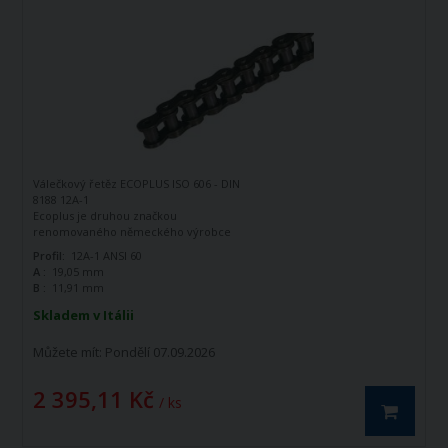
Válečkový řetěz ECOPLUS ISO 606 - DIN
8188 12A-1
Ecoplus je druhou značkou
renomovaného německého výrobce
řetězů - firmy Iwis Antriebssysteme.
Profil:
12A-1 ANSI 60
Tato značka vznikla jako ekonomická
A :
19,05 mm
řada k doplnění standardní řady tohoto
B :
11,91 mm
výrobce. Jedná se o kvalitní řetězy
vyráběné dle norem ISO 606 - DIN 8188.
Skladem v Itálii
Válečkový řetěz ECOPLUS 12A-1 ISO606 -
DIN 8188 je jednořadý hnací řetěz.
Můžete mít:
Pondělí 07.09.2026
2 395,11 Kč
/ ks