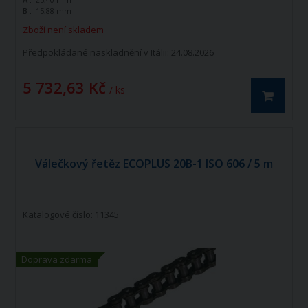
řada k doplnění standardní řady tohoto
B :
15,88 mm
výrobce. Jedná se o kvalitní řetězy
vyráběné dle norem ANSI B 29.1
Zboží není skladem
Válečkový řetěz ECOPLUS DIN 12AH-1
ANSI 80H je jednořadý hnací řetěz.
Předpokládané naskladnění v Itálii: 24.08.2026
5 732,63 Kč
/ ks
Válečkový řetěz ECOPLUS 20B-1 ISO 606 / 5 m
Katalogové číslo: 11345
Doprava zdarma