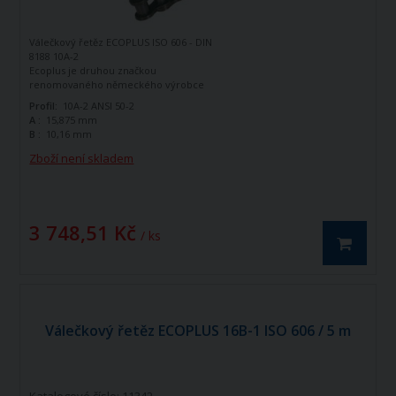
Válečkový řetěz ECOPLUS ISO 606 - DIN
8188 10A-2
Ecoplus je druhou značkou
renomovaného německého výrobce
řetězů - firmy Iwis Antriebssysteme.
Profil:
10A-2 ANSI 50-2
Tato značka vznikla jako ekonomická
A :
15,875 mm
řada k doplnění standardní řady tohoto
B :
10,16 mm
výrobce. Jedná se o kvalitní řetězy
vyráběné dle norem ISO 606 - DIN 8188.
Zboží není skladem
Válečkový řetěz ECOPLUS 10A-2 ISO606 -
DIN 8188 je dvouřadý hnací řetěz.
3 748,51 Kč
/ ks
Válečkový řetěz ECOPLUS 16B-1 ISO 606 / 5 m