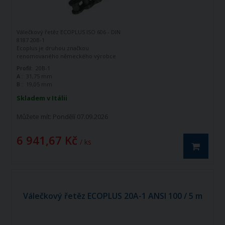
Válečkový řetěz ECOPLUS ISO 606 - DIN
8187 20B-1
Ecoplus je druhou značkou
renomovaného německého výrobce
řetězů - firmy Iwis Antriebssysteme.
Profil:
20B-1
Tato značka vznikla jako ekonomická
A :
31,75 mm
řada k doplnění standardní řady tohoto
B :
19,05 mm
výrobce. Jedná se o kvalitní řetězy
vyráběné dle norem ISO 606 - DIN 8187.
Skladem v Itálii
Válečkový řetěz ECOPLUS 20B-1 ISO606 -
DIN 8187 je jednořadý hnací řetěz.
Můžete mít:
Pondělí 07.09.2026
6 941,67 Kč
/ ks
Válečkový řetěz ECOPLUS 20A-1 ANSI 100 / 5 m