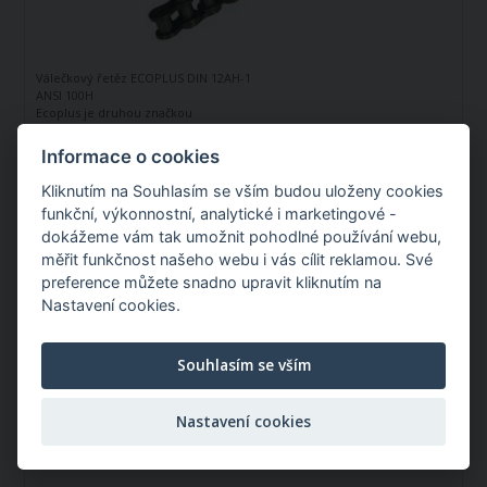
Válečkový řetěz ECOPLUS DIN 12AH-1
ANSI 100H
Ecoplus je druhou značkou
renomovaného německého výrobce
řetězů - firmy Iwis Antriebssysteme.
Informace o cookies
Profil:
12AH-1 ANSI 100H
Tato značka vznikla jako ekonomická
A :
31,75 mm
řada k doplnění standardní řady tohoto
Kliknutím na Souhlasím se vším budou uloženy cookies
B :
19,05 mm
výrobce. Jedná se o kvalitní řetězy
funkční, výkonnostní, analytické i marketingové -
vyráběné dle norem ANSI B 29.1
Skladem v Itálii
Válečkový řetěz ECOPLUS DIN 12AH-1
dokážeme vám tak umožnit pohodlné používání webu,
ANSI 100H je jednořadý hnací řetěz.
měřit funkčnost našeho webu i vás cílit reklamou. Své
Můžete mít:
Pondělí 07.09.2026
preference můžete snadno upravit kliknutím na
9 523,41 Kč
Nastavení cookies.
/ ks
Souhlasím se vším
Nastavení cookies
Válečkový řetěz ECOPLUS 24B-1 ISO606 / 5 m