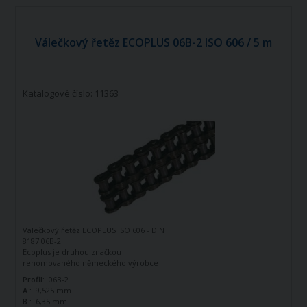
Válečkový řetěz ECOPLUS 06B-2 ISO 606 / 5 m
Katalogové číslo: 11363
Válečkový řetěz ECOPLUS ISO 606 - DIN
8187 06B-2
Ecoplus je druhou značkou
renomovaného německého výrobce
řetězů - firmy Iwis Antriebssysteme.
Profil:
06B-2
Tato značka vznikla jako ekonomická
A :
9,525 mm
řada k doplnění standardní řady tohoto
B :
6,35 mm
výrobce. Jedná se o kvalitní řetězy