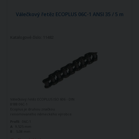
Válečkový řetěz ECOPLUS 06C-1 ANSI 35 / 5 m
Katalogové číslo: 11482
Válečkový řetěz ECOPLUS ISO 606 - DIN
8188 06C-1
Ecoplus je druhou značkou
renomovaného německého výrobce
řetězů - firmy Iwis Antriebssysteme.
Profil:
06C-1
Tato značka vznikla jako ekonomická
A:
9,525 mm
řada k doplnění standardní řady tohoto
B :
5,08 mm
výrobce. Jedná se o kvalitní řetězy
vyráběné dle norem ISO 606 - DIN 8188.