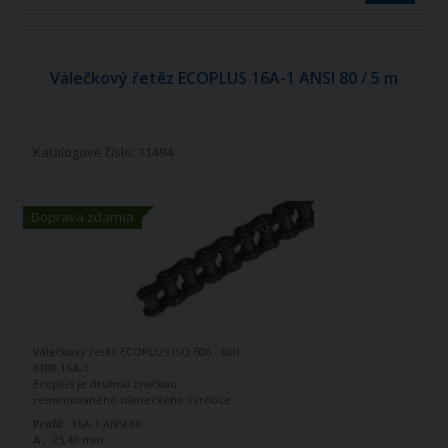
Válečkový řetěz ECOPLUS 16A-1 ANSI 80 / 5 m
Katalogové číslo: 11494
Doprava zdarma
Válečkový řetěz ECOPLUS ISO 606 - DIN
8188 16A-1
Ecoplus je druhou značkou
renomovaného německého výrobce
řetězů - firmy Iwis Antriebssysteme.
Profil:
16A-1 ANSI 80
Tato značka vznikla jako ekonomická
A :
25,40 mm
řada k doplnění standardní řady tohoto