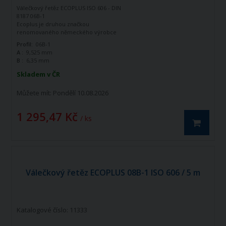
Válečkový řetěz ECOPLUS ISO 606 - DIN
8187 06B-1
Ecoplus je druhou značkou
renomovaného německého výrobce
řetězů - firmy Iwis Antriebssysteme.
Profil:
06B-1
Tato značka vznikla jako ekonomická
A :
9,525 mm
řada k doplnění standardní řady tohoto
B :
6,35 mm
výrobce. Jedná se o kvalitní řetězy
vyráběné dle norem ISO 606 - DIN 8187.
Skladem v ČR
Válečkový řetěz ECOPLUS 06B-1 ISO606 -
DIN 8187 je jednořadý hnací řetěz.
Můžete mít:
Pondělí 10.08.2026
1 295,47 Kč
/ ks
Válečkový řetěz ECOPLUS 08B-1 ISO 606 / 5 m
Katalogové číslo: 11333