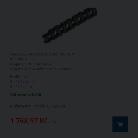
Válečkový řetěz ECOPLUS ISO 606 - DIN
8187 10B-1
Ecoplus je druhou značkou
renomovaného německého výrobce
řetězů - firmy Iwis Antriebssysteme.
Profil:
10B-1
Tato značka vznikla jako ekonomická
A :
15,875 mm
řada k doplnění standardní řady tohoto
B :
10,16 mm
výrobce. Jedná se o kvalitní řetězy
vyráběné dle norem ISO 606 - DIN 8187.
Skladem v Itálii
Válečkový řetěz ECOPLUS 10B-1 ISO606 -
DIN 8187 je jednořadý hnací řetěz.
Můžete mít:
Pondělí 07.09.2026
1 768,97 Kč
/ ks