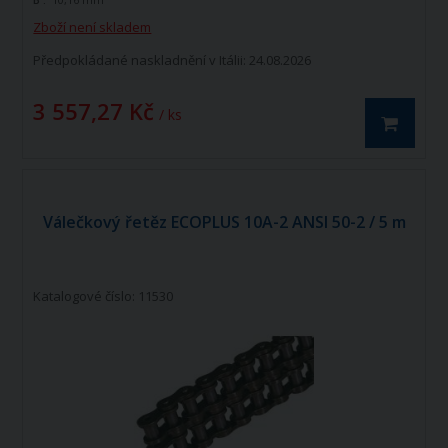
výrobce. Jedná se o kvalitní řetězy
vyráběné dle norem ISO 606 - DIN 8187.
Zboží není skladem
Válečkový řetěz ECOPLUS 10B-2 ISO606 -
DIN 8187 je dvouřadý hnací řetěz.
Předpokládané naskladnění v Itálii: 24.08.2026
3 557,27 Kč
/ ks
Válečkový řetěz ECOPLUS 10A-2 ANSI 50-2 / 5 m
Katalogové číslo: 11530