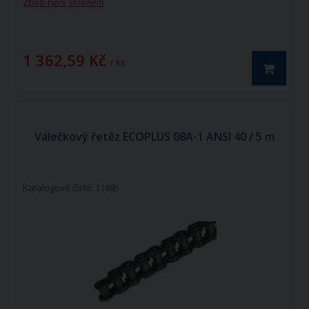
Zboží není skladem
Válečkový řetěz ECOPLUS 06C-1 ISO606 -
DIN 8188 je jednořadý hnací řetěz.
1 362,59 Kč
/ ks
Válečkový řetěz ECOPLUS 08A-1 ANSI 40 / 5 m
Katalogové číslo: 11485