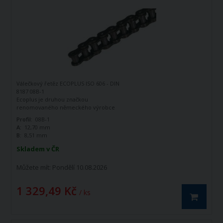
Válečkový řetěz ECOPLUS ISO 606 - DIN
8187 08B-1
Ecoplus je druhou značkou
renomovaného německého výrobce
řetězů - firmy Iwis Antriebssysteme.
Profil:
08B-1
Tato značka vznikla jako ekonomická
A:
12,70 mm
řada k doplnění standardní řady tohoto
B:
8,51 mm
výrobce. Jedná se o kvalitní řetězy
vyráběné dle norem ISO 606 - DIN 8187.
Skladem v ČR
Válečkový řetěz ECOPLUS 08B-1 ISO606 -
DIN 8187 je jednořadý hnací řetěz.
Můžete mít:
Pondělí 10.08.2026
1 329,49 Kč
/ ks