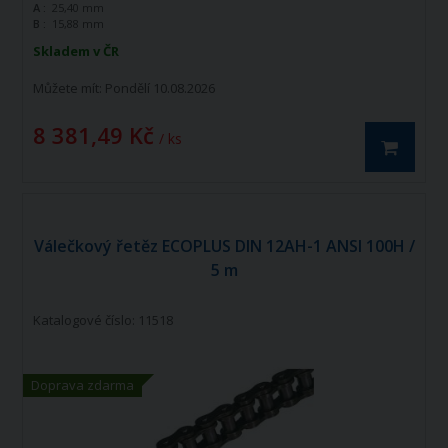
A :
25,40 mm
řada k doplnění standardní řady tohoto
B :
15,88 mm
výrobce. Jedná se o kvalitní řetězy
vyráběné dle norem ISO 606 - DIN 8187.
Skladem v ČR
Válečkový řetěz ECOPLUS 16B-2 ISO606 -
DIN 8187 je dvouřadý hnací řetěz.
Můžete mít:
Pondělí 10.08.2026
8 381,49 Kč
/ ks
Válečkový řetěz ECOPLUS DIN 12AH-1 ANSI 100H /
5 m
Katalogové číslo: 11518
Doprava zdarma