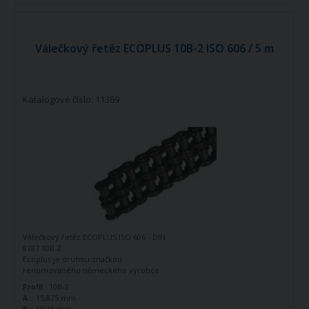
Válečkový řetěz ECOPLUS 10B-2 ISO 606 / 5 m
Katalogové číslo: 11369
Válečkový řetěz ECOPLUS ISO 606 - DIN
8187 10B-2
Ecoplus je druhou značkou
renomovaného německého výrobce
řetězů - firmy Iwis Antriebssysteme.
Profil:
10B-2
Tato značka vznikla jako ekonomická
A :
15,875 mm
řada k doplnění standardní řady tohoto
B :
10,16 mm