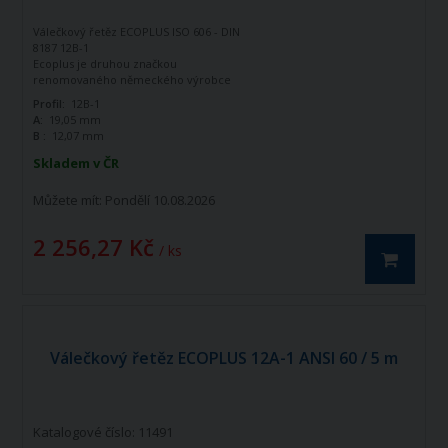
Válečkový řetěz ECOPLUS ISO 606 - DIN
8187 12B-1
Ecoplus je druhou značkou
renomovaného německého výrobce
řetězů - firmy Iwis Antriebssysteme.
Profil:
12B-1
Tato značka vznikla jako ekonomická
A:
19,05 mm
řada k doplnění standardní řady tohoto
B :
12,07 mm
výrobce. Jedná se o kvalitní řetězy
vyráběné dle norem ISO 606 - DIN 8187.
Skladem v ČR
Válečkový řetěz ECOPLUS 12B-1 ISO606 -
DIN 8187 je jednořadý hnací řetěz.
Můžete mít:
Pondělí 10.08.2026
2 256,27 Kč
/ ks
Válečkový řetěz ECOPLUS 12A-1 ANSI 60 / 5 m
Katalogové číslo: 11491