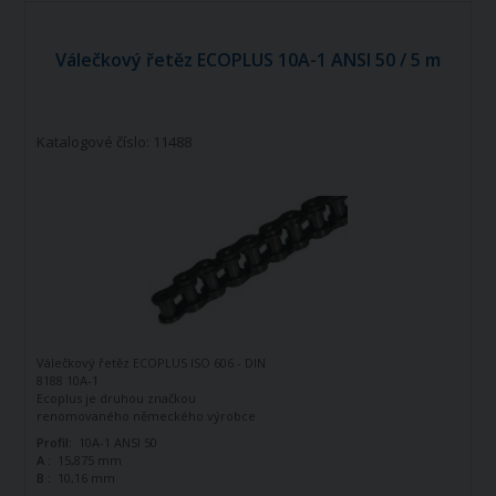
Válečkový řetěz ECOPLUS 10A-1 ANSI 50 / 5 m
Katalogové číslo: 11488
Válečkový řetěz ECOPLUS ISO 606 - DIN
8188 10A-1
Ecoplus je druhou značkou
renomovaného německého výrobce
řetězů - firmy Iwis Antriebssysteme.
Profil:
10A-1 ANSI 50
Tato značka vznikla jako ekonomická
A :
15,875 mm
řada k doplnění standardní řady tohoto
B :
10,16 mm
výrobce. Jedná se o kvalitní řetězy