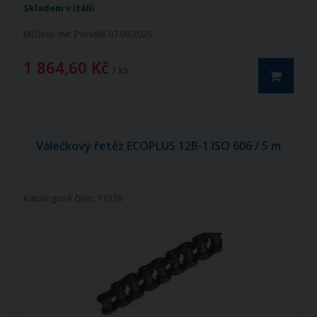
vyráběné dle norem ISO 606 - DIN 8188.
Skladem v Itálii
Válečkový řetěz ECOPLUS 10A-1 ISO606 -
DIN 8188 je jednořadý hnací řetěz.
Můžete mít:
Pondělí 07.09.2026
1 864,60 Kč
/ ks
Válečkový řetěz ECOPLUS 12B-1 ISO 606 / 5 m
Katalogové číslo: 11339