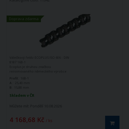
Katalogové číslo: 11342
Doprava zdarma
Válečkový řetěz ECOPLUS ISO 606 - DIN
8187 16B-1
Ecoplus je druhou značkou
renomovaného německého výrobce
řetězů - firmy Iwis Antriebssysteme.
Profil:
16B-1
Tato značka vznikla jako ekonomická
A :
25,40 mm
řada k doplnění standardní řady tohoto
B:
15,88 mm
výrobce. Jedná se o kvalitní řetězy
vyráběné dle norem ISO 606 - DIN 8187.
Skladem v ČR
Válečkový řetěz ECOPLUS 16B-1 ISO606 -
DIN 8187 je jednořadý hnací řetěz.
Můžete mít:
Pondělí 10.08.2026
4 168,68 Kč
/ ks