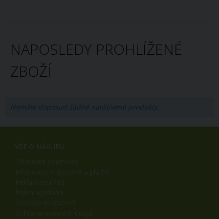
NAPOSLEDY PROHLÍŽENÉ
ZBOŽÍ
Nemáte doposud žádné navštívené produkty.
VŠE O NÁKUPU
Obchodní podmínky
Informace o dopravě a platbě
Reklamační řád
Právní ujednání
Soubory ke stažení
Ochrana osobních údajů