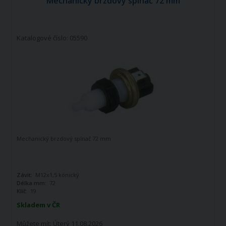
Mechanický brzdový spínač 72 mm
Katalogové číslo: 05590
Mechanický brzdový spínač 72 mm
Závit:
M12x1,5 kónický
Délka mm:
72
Klíč:
19
Skladem v ČR
Můžete mít:
Úterý 11.08.2026