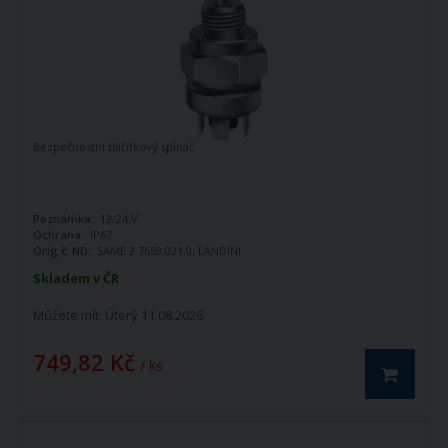
Bezpečnostní tlačítkový spínač
Poznámka:
12/24 V
Ochrana:
IP67
Orig.č. ND:
SAME 2.7659.021.0; LANDINI
3689611M91; CLAAS 770027783, Cobo
Skladem v ČR
17.122.000
Můžete mít:
Úterý 11.08.2026
749,82 Kč
/ ks