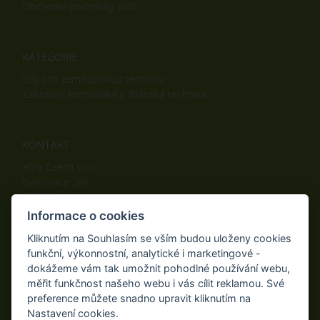
Obchodní podmínky B2B
KATEGORIE
Díly pro zemědělskou techniku
Zahradní, komunální a dílenská technika
KONTAKT
ama Czech s.r.o.
Batňovice 269
542 32, Úpice
Telefon: +420 498 100 050
Informace o cookies
Mobil: +420 739 452 092
Kliknutím na Souhlasím se vším budou uloženy cookies
Fax: +420 498 100 051
funkční, výkonnostní, analytické i marketingové -
E-mail:
info@ama-zahrada.cz
dokážeme vám tak umožnit pohodlné používání webu,
Web:
www.ama-zahrada.cz
měřit funkčnost našeho webu i vás cílit reklamou. Své
preference můžete snadno upravit kliknutím na
Nastavení cookies.