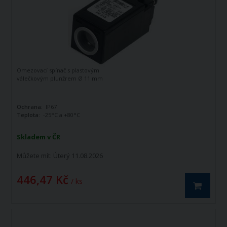
Omezovací spínač s plastovým
válečkovým plunžrem Ø 11 mm
Ochrana:
IP67
Teplota:
-25°C a +80°C
Skladem v ČR
Můžete mít:
Úterý 11.08.2026
446,47 Kč
/ ks