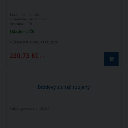
Závit:
10x1 kónický
Poznámka:
klíč 22 mm
Ochrana:
IP54
Skladem v ČR
Můžete mít:
Úterý 11.08.2026
230,73 Kč
/ ks
Brzdový spínač spojený
Katalogové číslo: 03957