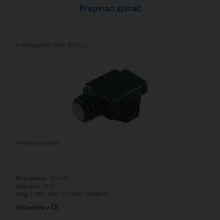
Přepínací spínač
Katalogové číslo: 01121
Přepínací spínač
Poznámka:
12/24 V
Ochrana:
IP67
Orig.č. ND:
NEW HOLAND 340480431,
CLAAS 6000130113, SAME LAMBORGHINI
Skladem v ČR
HURLIMANN S.1260.0009,
2.7649.050.0/10, FIAT 83952126