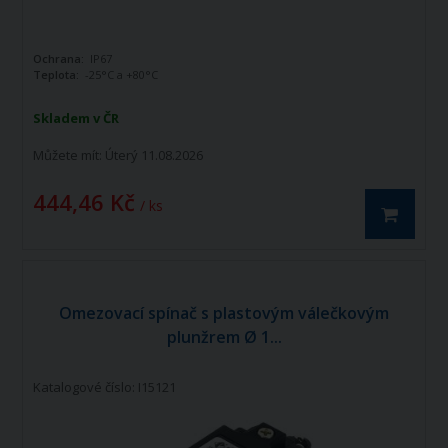
Ochrana:
IP67
Teplota:
-25°C a +80°C
Skladem v ČR
Můžete mít:
Úterý 11.08.2026
444,46 Kč
/ ks
Omezovací spínač s plastovým válečkovým
plunžrem Ø 1...
Katalogové číslo: I15121