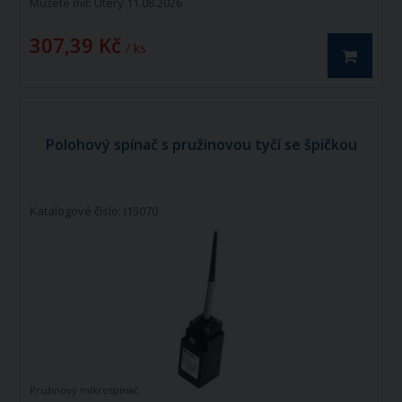
Můžete mít:
Úterý 11.08.2026
307,39 Kč
/ ks
Polohový spínač s pružinovou tyčí se špičkou
Katalogové číslo: I15070
Pružinový mikrospínač