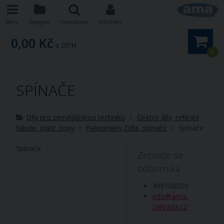
Menu
Kategorie
Vyhledávání
Přihlášení
0,00 Kč
s DPH
0
SPÍNAČE
Díly pro zemědělskou techniku
Elektro díly, reflexní
tabule, plast. boxy
Palivoměry,čidla, spínače
Spínače
Spínače
Zeptejte se
odborníka
498100050
info@ama-
zahrada.cz