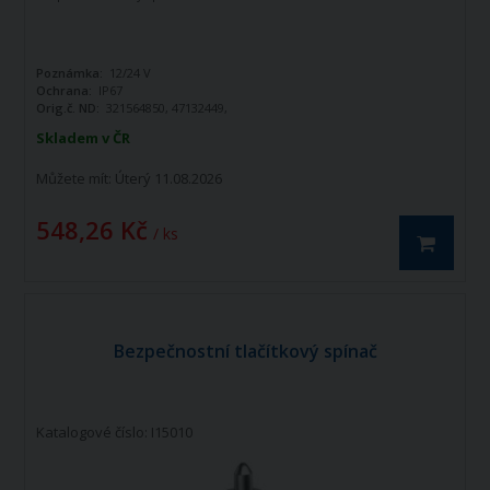
Poznámka:
12/24 V
Ochrana:
IP67
Orig.č. ND:
321564850, 47132449,
5101414, 5163618, 83961542,
Skladem v ČR
3532018M91, 3667775, 83961542,
2.7659.097.0
Můžete mít:
Úterý 11.08.2026
548,26 Kč
/ ks
Bezpečnostní tlačítkový spínač
Katalogové číslo: I15010