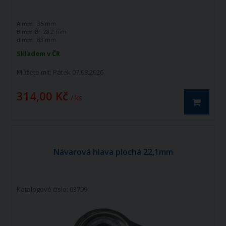
A mm:
35 mm
B mm Ø:
28,2 mm
d mm:
83 mm
Skladem v ČR
Můžete mít:
Pátek 07.08.2026
314,00 Kč
/ ks
Návarová hlava plochá 22,1mm
Katalogové číslo: 03799