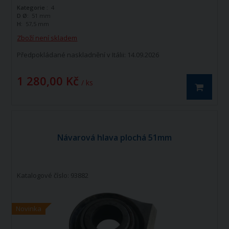
Kategorie :
4
D Ø:
51 mm
H:
57,5 mm
Zboží není skladem
Předpokládané naskladnění v Itálii: 14.09.2026
1 280,00 Kč
/ ks
Návarová hlava plochá 51mm
Katalogové číslo: 93882
Novinka