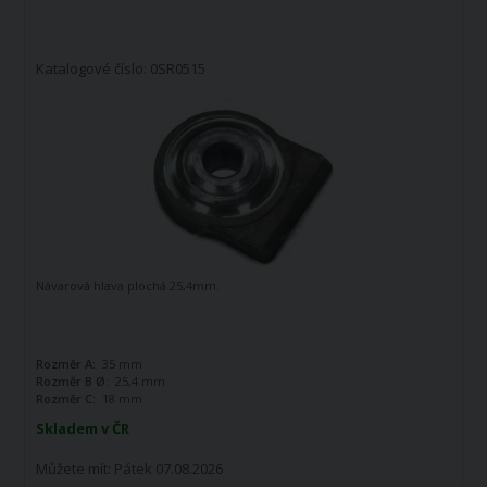
Katalogové číslo: 0SR0515
Návarová hlava plochá 25,4mm.
Rozměr A:
35 mm
Rozměr B Ø:
25,4 mm
Rozměr C:
18 mm
Skladem v ČR
Můžete mít:
Pátek 07.08.2026