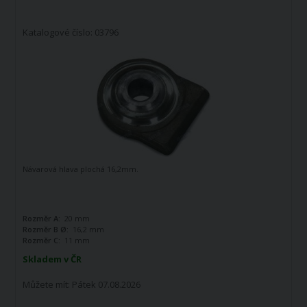
Katalogové číslo: 03796
Návarová hlava plochá 16,2mm.
Rozměr A:
20 mm
Rozměr B Ø:
16,2 mm
Rozměr C:
11 mm
Skladem v ČR
Můžete mít:
Pátek 07.08.2026