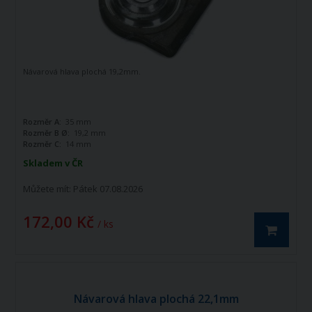
Návarová hlava plochá 19,2mm.
Rozměr A:
35 mm
Rozměr B Ø:
19,2 mm
Rozměr C:
14 mm
Skladem v ČR
Můžete mít:
Pátek 07.08.2026
172,00 Kč
/ ks
Návarová hlava plochá 22,1mm