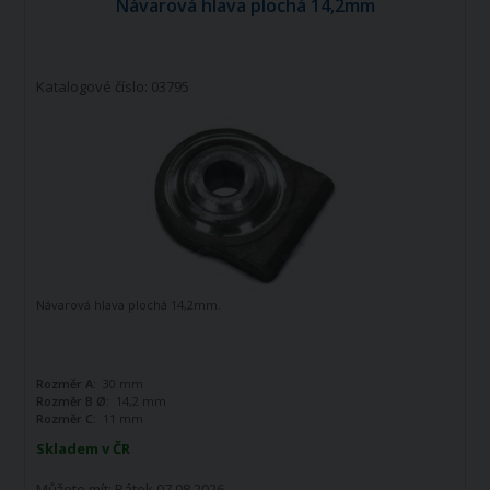
Návarová hlava plochá 14,2mm
Katalogové číslo: 03795
Návarová hlava plochá 14,2mm.
Rozměr A:
30 mm
Rozměr B Ø:
14,2 mm
Rozměr C:
11 mm
Skladem v ČR
Můžete mít:
Pátek 07.08.2026