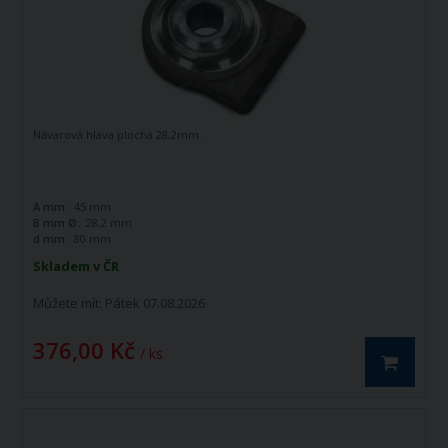
Návarová hlava plochá 28,2mm.
A mm:
45 mm
B mm Ø:
28,2 mm
d mm:
80 mm
Skladem v ČR
Můžete mít:
Pátek 07.08.2026
376,00 Kč
/ ks