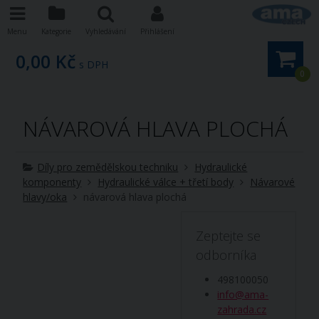
Menu
Kategorie
Vyhledávání
Přihlášení
0,00 Kč
s DPH
0
NÁVAROVÁ HLAVA PLOCHÁ
Díly pro zemědělskou techniku
Hydraulické
komponenty
Hydraulické válce + třetí body
Návarové
hlavy/oka
návarová hlava plochá
Zeptejte se
odborníka
498100050
info@ama-
zahrada.cz