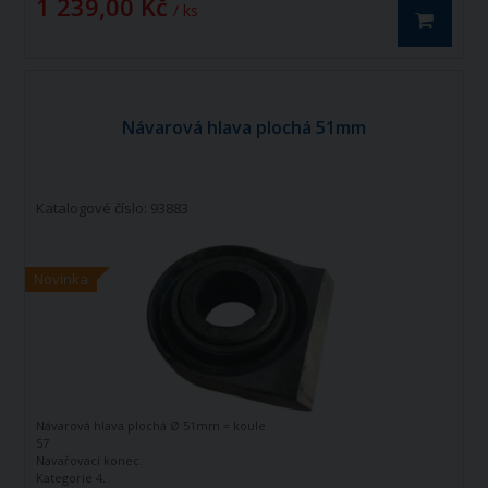
1 239,00 Kč
/ ks
Návarová hlava plochá 51mm
Katalogové číslo: 93883
Novinka
Návarová hlava plochá Ø
51mm = koule
57
Navařovací konec.
Kategorie 4.