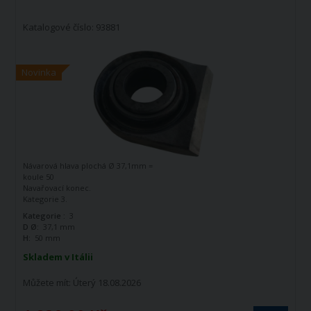
Katalogové číslo: 93881
Novinka
Návarová hlava plochá Ø
37,1mm =
koule 50
Navařovací konec.
Kategorie 3.
Kategorie :
3
D Ø:
37,1 mm
H:
50 mm
Skladem v Itálii
Můžete mít:
Úterý 18.08.2026