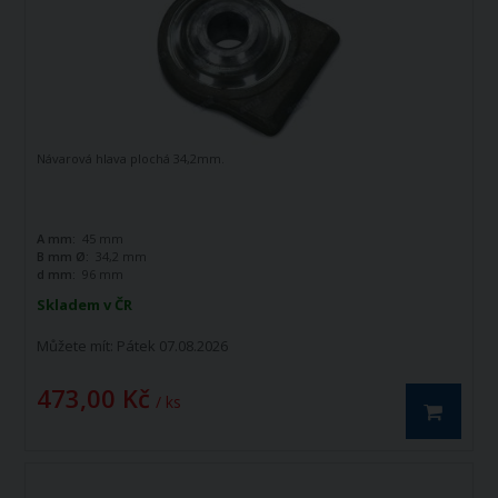
Návarová hlava plochá 34,2mm.
A mm:
45 mm
B mm Ø:
34,2 mm
d mm:
96 mm
Skladem v ČR
Můžete mít:
Pátek 07.08.2026
473,00 Kč
/ ks