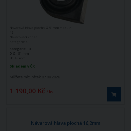
Návarová hlava plochá Ø
51mm = koule
45
Navařovací konec.
Kategorie 4.
Kategorie :
4
D Ø:
51 mm
H:
45 mm
Skladem v ČR
Můžete mít:
Pátek 07.08.2026
1 190,00 Kč
/ ks
Návarová hlava plochá 16,2mm