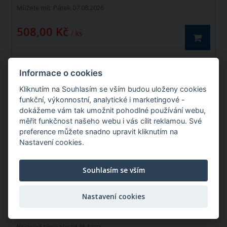
Můžete mít:
Pátek 07.08.2026
508,00 Kč
/ ks
Informace o cookies
Návarová hlava plochá 38,4mm
Kliknutím na Souhlasím se vším budou uloženy cookies
funkční, výkonnostní, analytické i marketingové -
dokážeme vám tak umožnit pohodlné používání webu,
měřit funkčnost našeho webu i vás cílit reklamou. Své
Katalogové číslo: 01022
preference můžete snadno upravit kliknutím na
Nastavení cookies.
Souhlasím se vším
Nastavení cookies
Návarová hlava plochá 38,4mm.