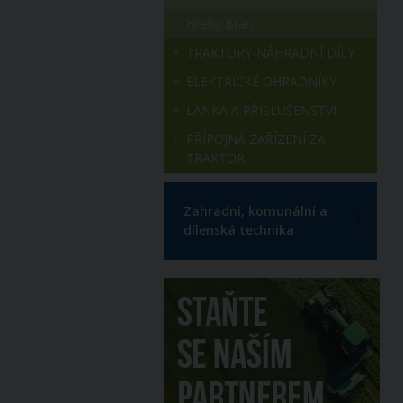
Hřeby Bran
TRAKTORY-NÁHRADNÍ DÍLY
ELEKTRICKÉ OHRADNÍKY
LANKA A PŘÍSLUŠENSTVÍ
PŘÍPOJNÁ ZAŘÍZENÍ ZA
TRAKTOR
Zahradní, komunální a
dílenská technika