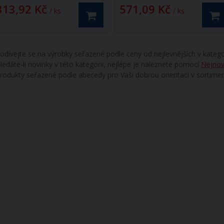
313,92 Kč
571,09 Kč
/ ks
/ ks
odívejte se na výrobky seřazené podle ceny od nejlevnějších v katego
ledáte-li novinky v této kategorii, nejlépe je naleznete pomocí
Nejnov
rodukty seřazené podle abecedy pro Vaši dobrou orientaci v sortime