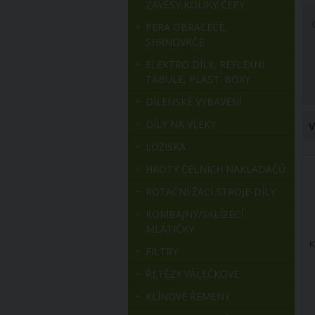
ZÁVĚSY,KOLÍKY,ČEPY
PERA OBRACEČE,
SHRNOVAČE
ELEKTRO DÍLY, REFLEXNÍ
TABULE, PLAST. BOXY
DÍLENSKÉ VYBAVENÍ
DÍLY NA VLEKY
V
LOŽISKA
HROTY ČELNÍCH NAKLADAČŮ
ROTAČNÍ ŽACÍ STROJE-DÍLY
KOMBAJNY/SKLÍZECÍ
MLÁTIČKY
K
FILTRY
ŘETĚZY VÁLEČKOVÉ
KLÍNOVÉ ŘEMENY