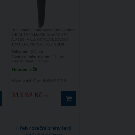
Hřeb rotační brány pravý 300x17x60mm
VHODNÉ PRO MASCHIO, AGROMEC,
ALPEGO, MALE, ORTOLAN, SOVEMA,
,
TORTELLA, VIGOLO, BREVIGLIERI,
SOVEMA
Délka mm:
300mm
Tloušťka materiálu mm:
12 mm
Průměr otvoru:
17 mm
Skladem v ČR
Můžete mít:
Čtvrtek 06.08.2026
313,92 Kč
/ ks
Hřeb rotační brány levý