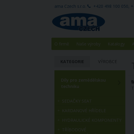
ama Czech s.r.o.
+420 498 100 050, +
O firmě
Naše výroby
Katalogy
A
KATEGORIE
VÝROBCE
Díly pro zemědělskou
techniku
T
SEDAČKY SEAT
KARDANOVÉ HŘÍDELE
HYDRAULICKÉ KOMPONENTY
TŘÍBODOVÉ