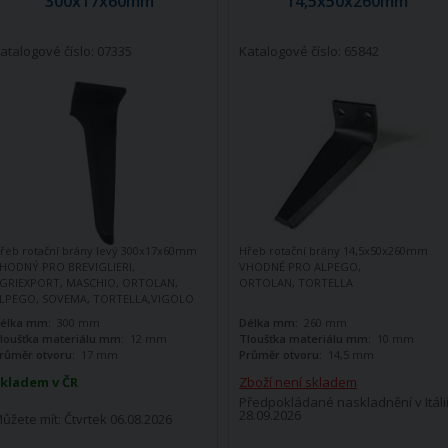
300x17x60mm
14,5x50x260mm
atalogové číslo: 07335
Katalogové číslo: 65842
řeb rotační brány levý 300x17x60mm
Hřeb rotační brány 14,5x50x260mm
HODNÝ PRO BREVIGLIERI,
VHODNÉ PRO ALPEGO,
GRIEXPORT, MASCHIO, ORTOLAN,
ORTOLAN, TORTELLA
LPEGO, SOVEMA, TORTELLA,VIGOLO
élka mm:
300 mm
Délka mm:
260 mm
loušťka materiálu mm:
12 mm
Tloušťka materiálu mm:
10 mm
růměr otvoru:
17 mm
Průměr otvoru:
14,5 mm
kladem v ČR
Zboží není skladem
Předpokládané naskladnění v Itálii
28.09.2026
ůžete mít:
Čtvrtek 06.08.2026