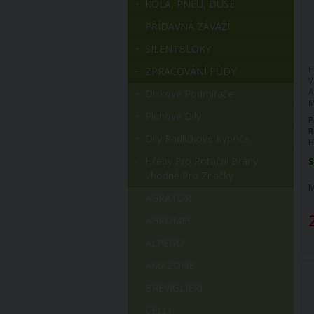
KOLA, PNEU, DUŠE
PŘÍDAVNÁ ZÁVAŽÍ
SILENTBLOKY
H
ZPRACOVÁNÍ PŮDY
V
A
Diskové Podmítače
M
V
Pluhové Díly
P
R
Díly Radličkové Kypřiče
H
Hřeby Pro Rotační Brány
S
Vhodné Pro Značky
M
AGRATOR
AGROMEC
ALPEGO
AMAZONE
BREVIGLIERI
CELLI