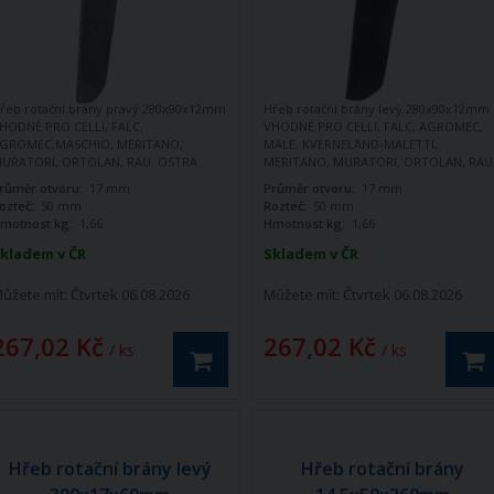
řeb rotační brány pravý 280x90x12mm
Hřeb rotační brány levý 280x90x12mm
HODNÉ PRO CELLI, FALC,
VHODNÉ PRO CELLI, FALC, AGROMEC,
GROMEC,MASCHIO, MERITANO,
MALE, KVERNELAND-MALETTI,
URATORI, ORTOLAN, RAU, OSTRA
MERITANO, MURATORI, ORTOLAN, RAU
ETERE, SPAPPERI, TORTELLA, VIGOLO
SICMA, SPAPPERI, TORTELLA, VIGOLO,
růměr otvoru:
17 mm
Průměr otvoru:
17 mm
CELLI, MASCHIO
ozteč:
50 mm
Rozteč:
50 mm
motnost kg:
1,66
Hmotnost kg:
1,66
kladem v ČR
Skladem v ČR
ůžete mít:
Čtvrtek 06.08.2026
Můžete mít:
Čtvrtek 06.08.2026
267,02 Kč
267,02 Kč
/ ks
/ ks
Hřeb rotační brány levý
Hřeb rotační brány