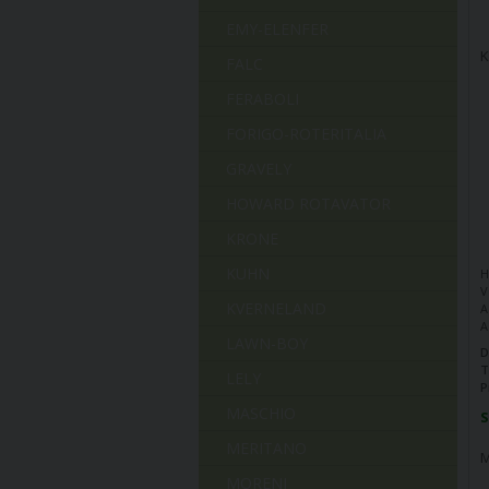
EMY-ELENFER
K
FALC
FERABOLI
FORIGO-ROTERITALIA
GRAVELY
HOWARD ROTAVATOR
KRONE
KUHN
H
V
KVERNELAND
A
A
LAWN-BOY
D
T
LELY
P
MASCHIO
S
MERITANO
M
MORENI