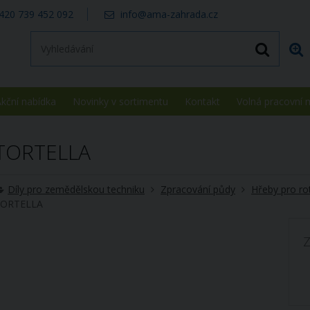
420 739 452 092
info@ama-zahrada.cz
kční nabídka
Novinky v sortimentu
Kontakt
Volná pracovní 
TORTELLA
Díly pro zemědělskou techniku
Zpracování půdy
Hřeby pro ro
ORTELLA
Z