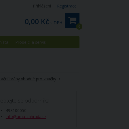
Přihlášení
Registrace
0,00 Kč
s DPH
0
místa
Prodejci a servis
tační brány vhodné pro značky
eptejte se odborníka
498100050
info@ama-zahrada.cz