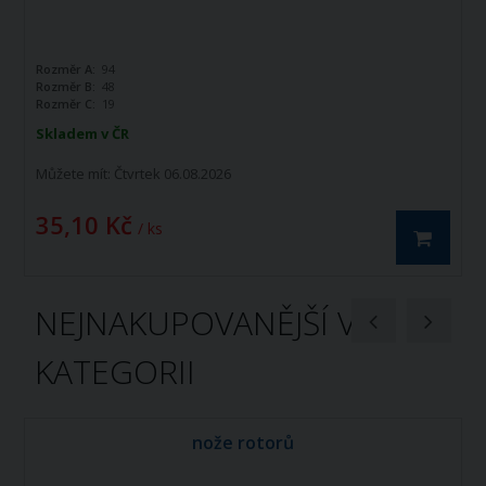
Rozměr A:
94
Rozměr B:
48
Rozměr C:
19
Skladem v ČR
Můžete mít:
Čtvrtek 06.08.2026
35,10 Kč
/ ks
NEJNAKUPOVANĚJŠÍ V
KATEGORII
nože rotorů