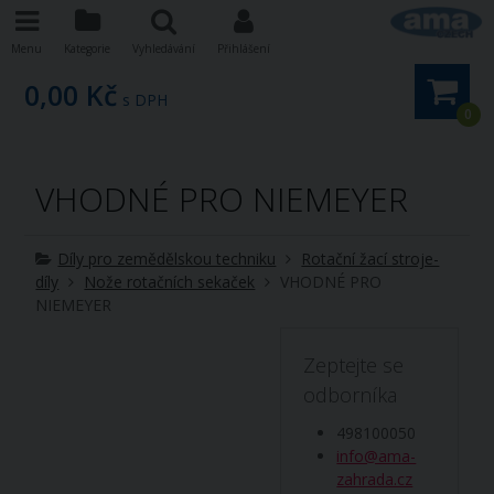
Menu
Kategorie
Vyhledávání
Přihlášení
0,00 Kč
s DPH
0
VHODNÉ PRO NIEMEYER
Díly pro zemědělskou techniku
Rotační žací stroje-
díly
Nože rotačních sekaček
VHODNÉ PRO
NIEMEYER
Zeptejte se
odborníka
498100050
info@ama-
zahrada.cz