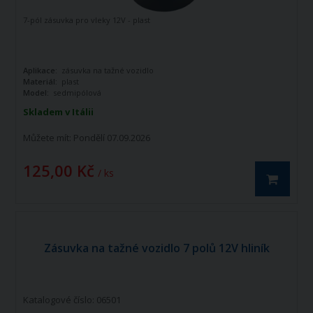
7-pól zásuvka pro vleky 12V - plast
Aplikace:
zásuvka na tažné vozidlo
Materiál:
plast
Model:
sedmipólová
Skladem v Itálii
Můžete mít:
Pondělí 07.09.2026
125,00 Kč
/ ks
Zásuvka na tažné vozidlo 7 polů 12V hliník
Katalogové číslo: 06501