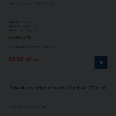
7-pól zástrčka pro vleky 12V - plast
Aplikace:
vleky
Materiál:
plast
Model:
sedmipólová
Skladem v ČR
Můžete mít:
Pondělí 10.08.2026
68,80 Kč
/ ks
Zásuvka pro přípojné vozidlo 7-pólová 12V plast
Katalogové číslo: 02930