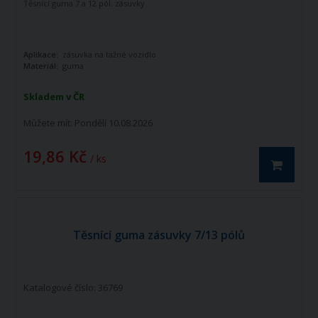
Těsnící guma 7 a 12 pól. zásuvky
Aplikace:
zásuvka na tažné vozidlo
Materiál:
guma
Skladem v ČR
Můžete mít:
Pondělí 10.08.2026
19,86 Kč
/ ks
Těsnící guma zásuvky 7/13 pólů
Katalogové číslo: 36769