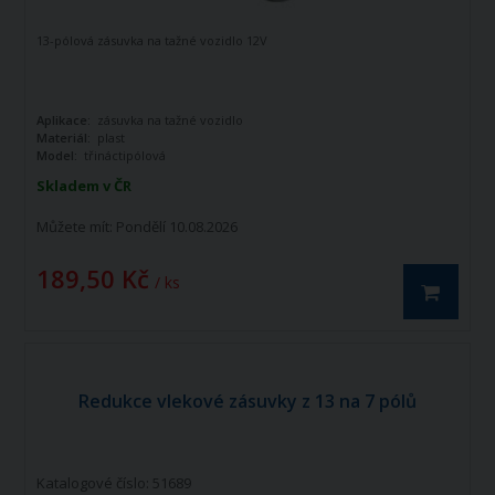
13-pólová zásuvka na tažné vozidlo 12V
Aplikace:
zásuvka na tažné vozidlo
Materiál:
plast
Model:
třináctipólová
Skladem v ČR
Můžete mít:
Pondělí 10.08.2026
189,50 Kč
/ ks
Redukce vlekové zásuvky z 13 na 7 pólů
Katalogové číslo: 51689