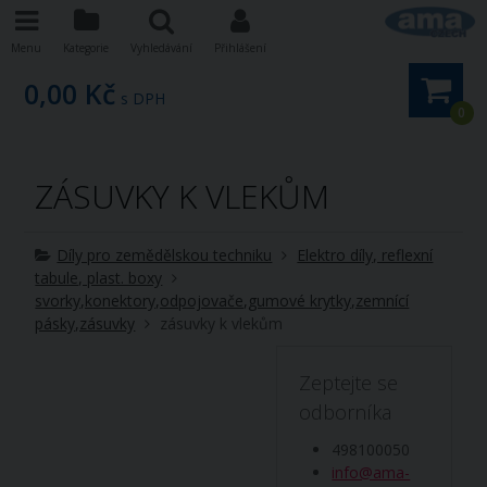
Menu
Kategorie
Vyhledávání
Přihlášení
0,00 Kč
s DPH
0
ZÁSUVKY K VLEKŮM
Díly pro zemědělskou techniku
Elektro díly, reflexní
tabule, plast. boxy
svorky,konektory,odpojovače,gumové krytky,zemnící
pásky,zásuvky
zásuvky k vlekům
Zeptejte se
odborníka
498100050
info@ama-