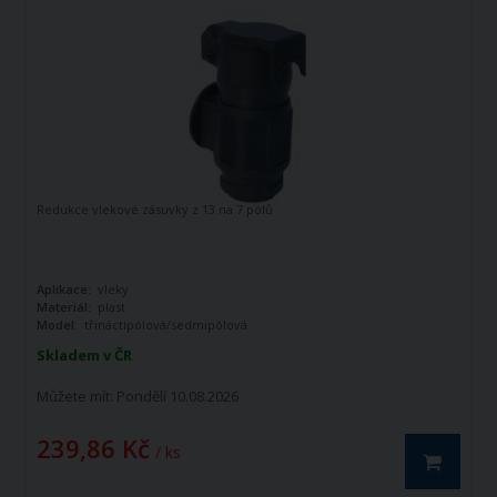
Redukce vlekové zásuvky z 13 na 7 pólů
Aplikace:
vleky
Materiál:
plast
Model:
třináctipólová/sedmipólová
Skladem v ČR
Můžete mít:
Pondělí 10.08.2026
239,86 Kč
/ ks