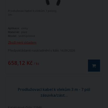
Prodlužovací kabel k vlekům 7 pólový,
3m
Aplikace:
vleky
Materiál:
plast
Model:
sedmipólová
Zboží není skladem
Předpokládané naskladnění v Itálii: 14.09.2026
658,12 Kč
/ ks
Prodlužovací kabel k vlekům 3 m - 7 pól
zásuvka/zást...
Katalogové číslo: 12646