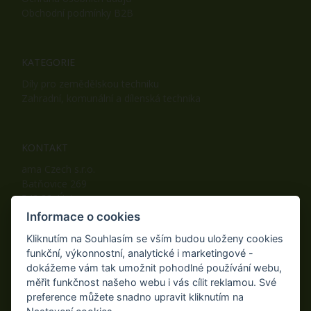
Obchodní podmínky B2B
KATEGORIE
Díly pro zemědělskou techniku
Zahradní, komunální a dílenská technika
KONTAKT
ama Czech s.r.o.
Batňovice 269
542 32, Úpice
Telefon: +420 498 100 050
Informace o cookies
Mobil: +420 739 452 092
Kliknutím na Souhlasím se vším budou uloženy cookies
Fax: +420 498 100 051
funkční, výkonnostní, analytické i marketingové -
E-mail:
info@ama-zahrada.cz
dokážeme vám tak umožnit pohodlné používání webu,
Web:
www.ama-zahrada.cz
měřit funkčnost našeho webu i vás cílit reklamou. Své
preference můžete snadno upravit kliknutím na