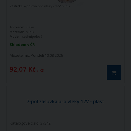
Zástrčka 7-pólová pro vleky - 12V hliník
Aplikace:
vleky
Materiál:
hliník
Model:
sedmipólová
Skladem v ČR
Můžete mít:
Pondělí 10.08.2026
92,07 Kč
/ ks
7-pól zásuvka pro vleky 12V - plast
Katalogové číslo: 37342