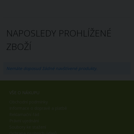
NAPOSLEDY PROHLÍŽENÉ
ZBOŽÍ
Nemáte doposud žádné navštívené produkty.
VŠE O NÁKUPU
Obchodní podmínky
Informace o dopravě a platbě
Reklamační řád
Právní ujednání
Soubory ke stažení
Ochrana osobních údajů