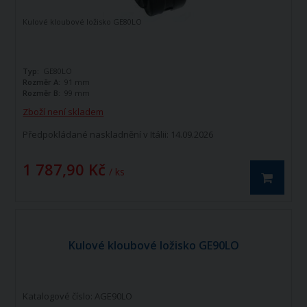
Kulové kloubové ložisko GE80LO
Typ:
GE80LO
Rozměr A:
91 mm
Rozměr B:
99 mm
Zboží není skladem
Předpokládané naskladnění v Itálii: 14.09.2026
1 787,90 Kč
/ ks
Kulové kloubové ložisko GE90LO
Katalogové číslo: AGE90LO