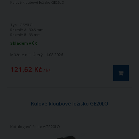
Kulové kloubové ložisko GE25LO
Typ:
GE25LO
Rozměr A:
30,5 mm
Rozměr B:
33 mm
Skladem v ČR
Můžete mít:
Úterý 11.08.2026
121,62 Kč
/ ks
Kulové kloubové ložisko GE20LO
Katalogové číslo: AGE20LO