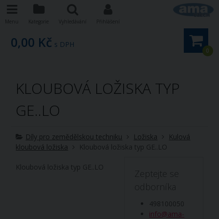
Menu
Kategorie
Vyhledávání
Přihlášení
0,00 Kč
s DPH
0
KLOUBOVÁ LOŽISKA TYP
GE..LO
Díly pro zemědělskou techniku
Ložiska
Kulová
kloubová ložiska
Kloubová ložiska typ GE..LO
Kloubová ložiska typ GE..LO
Zeptejte se
odborníka
498100050
info@ama-