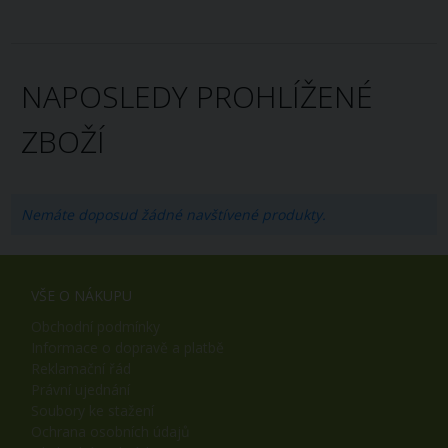
NAPOSLEDY PROHLÍŽENÉ
ZBOŽÍ
Nemáte doposud žádné navštívené produkty.
VŠE O NÁKUPU
Obchodní podmínky
Informace o dopravě a platbě
Reklamační řád
Právní ujednání
Soubory ke stažení
Ochrana osobních údajů