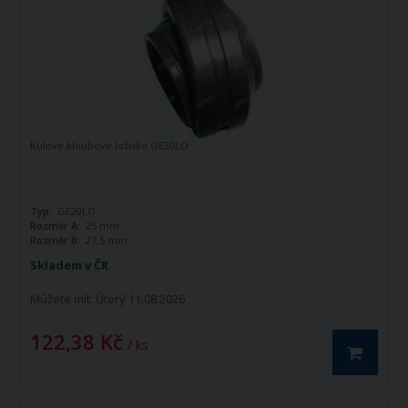
Kulové kloubové ložisko GE20LO
Typ:
GE20LO
Rozměr A:
25 mm
Rozměr B:
27,5 mm
Skladem v ČR
Můžete mít:
Úterý 11.08.2026
122,38 Kč
/ ks