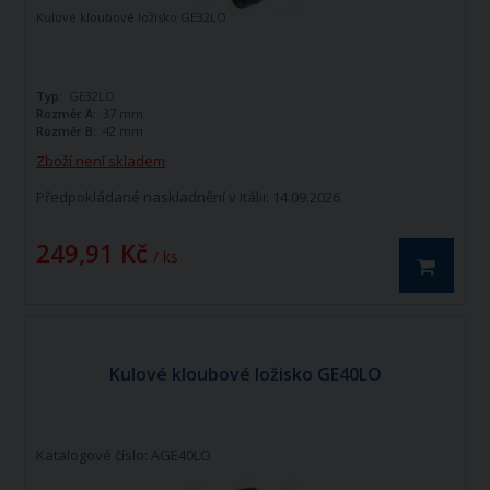
Kulové kloubové ložisko GE32LO
Typ:
GE32LO
Rozměr A:
37 mm
Rozměr B:
42 mm
Zboží není skladem
Předpokládané naskladnění v Itálii: 14.09.2026
249,91 Kč
/ ks
Kulové kloubové ložisko GE40LO
Katalogové číslo: AGE40LO