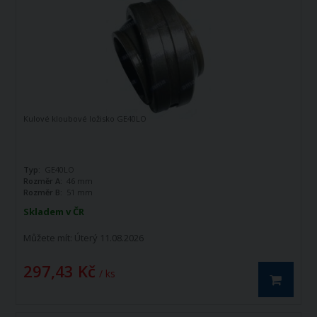
Kulové kloubové ložisko GE40LO
Typ:
GE40LO
Rozměr A:
46 mm
Rozměr B:
51 mm
Skladem v ČR
Můžete mít:
Úterý 11.08.2026
297,43 Kč
/ ks