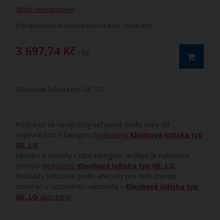
Zboží není skladem
Předpokládané naskladnění v Itálii: 14.09.2026
3 697,74 Kč
/ ks
Kloubová ložiska typ GE..LO
Podívejte se na výrobky seřazené podle ceny od
nejlevnějších v kategorii
Nejlevnější
Kloubová ložiska typ
GE..LO
.
Hledáte-li novinky v této kategorii, nejlépe je naleznete
pomocí
Nejnovější
Kloubová ložiska typ GE..LO
.
Produkty seřazené podle abecedy pro Vaši dobrou
orientaci v sortimentu naleznete v
Kloubová ložiska typ
GE..LO
abecedně
.