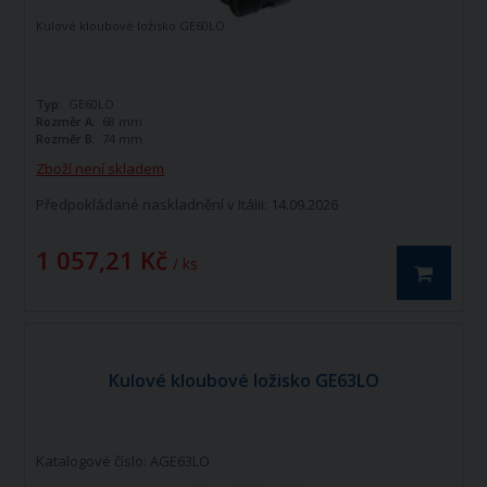
Kulové kloubové ložisko GE60LO
Typ:
GE60LO
Rozměr A:
68 mm
Rozměr B:
74 mm
Zboží není skladem
Předpokládané naskladnění v Itálii: 14.09.2026
1 057,21 Kč
/ ks
Kulové kloubové ložisko GE63LO
Katalogové číslo: AGE63LO