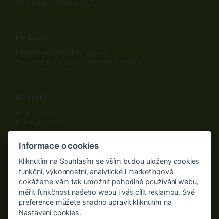
Obchodní podmínky B2B
KATEGORIE
Díly pro zemědělskou techniku
Zahradní, komunální a dílenská technika
KONTAKT
ama Czech s.r.o.
Batňovice 269
542 32, Úpice
Telefon: +420 498 100 050
Informace o cookies
Mobil: +420 739 452 092
Kliknutím na Souhlasím se vším budou uloženy cookies
Fax: +420 498 100 051
funkční, výkonnostní, analytické i marketingové -
E-mail:
info@ama-zahrada.cz
dokážeme vám tak umožnit pohodlné používání webu,
Web:
www.ama-zahrada.cz
měřit funkčnost našeho webu i vás cílit reklamou. Své
preference můžete snadno upravit kliknutím na
Nastavení cookies.
NAJDETE NÁS TAKÉ NA: