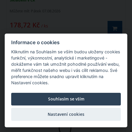
Skladem v ČR
Můžete mít:
Pátek 07.08.2026
178,72 Kč
/ ks
Informace o cookies
Kliknutím na Souhlasím se vším budou uloženy cookies
klínový řemen SPZ1287, 10x1287 Lp, 10x1300 Le
funkční, výkonnostní, analytické i marketingové -
dokážeme vám tak umožnit pohodlné používání webu,
měřit funkčnost našeho webu i vás cílit reklamou. Své
preference můžete snadno upravit kliknutím na
Katalogové číslo: 63641
Nastavení cookies.
Souhlasím se vším
Nastavení cookies