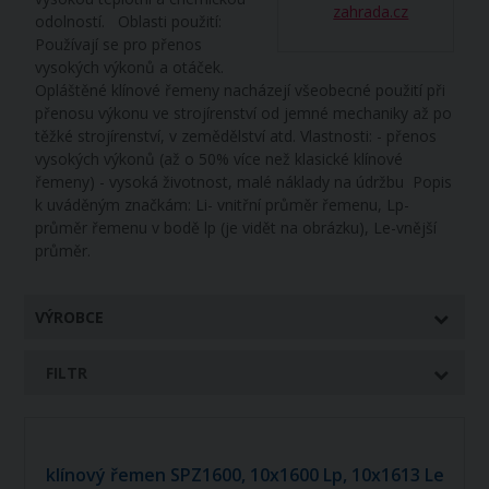
zahrada.cz
odolností. Oblasti použití:
Používají se pro přenos
vysokých výkonů a otáček.
Opláštěné klínové řemeny nacházejí všeobecné použití při
přenosu výkonu ve strojírenství od jemné mechaniky až po
těžké strojírenství, v zemědělství atd. Vlastnosti: - přenos
vysokých výkonů (až o 50% více než klasické klínové
řemeny) - vysoká životnost, malé náklady na údržbu Popis
k uváděným značkám: Li- vnitřní průměr řemenu, Lp-
průměr řemenu v bodě lp (je vidět na obrázku), Le-vnější
průměr.
VÝROBCE
FILTR
klínový řemen SPZ1600, 10x1600 Lp, 10x1613 Le