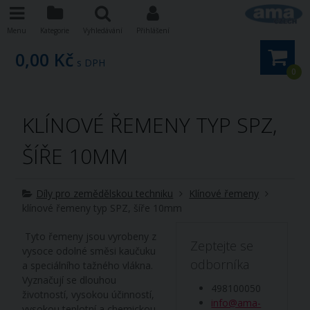
Menu
Kategorie
Vyhledávání
Přihlášení
0,00 Kč
s DPH
0
KLÍNOVÉ ŘEMENY TYP SPZ,
ŠÍŘE 10MM
Díly pro zemědělskou techniku
Klínové řemeny
klínové řemeny typ SPZ, šíře 10mm
Tyto řemeny jsou vyrobeny z
Zeptejte se
vysoce odolné směsi kaučuku
odborníka
a speciálního tažného vlákna.
Vyznačují se dlouhou
498100050
životností, vysokou účinností,
info@ama-
vysokou teplotní a chemickou