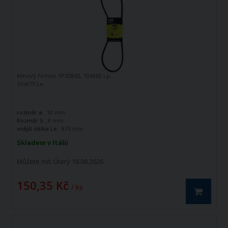
klínový řemen SPZ0862, 10x862 Lp,
10x875 Le
rozměr a:
10 mm
Rozměr S:
8 mm
vnější délka Le:
875 mm
Skladem v Itálii
Můžete mít:
Úterý 18.08.2026
150,35 Kč
/ ks