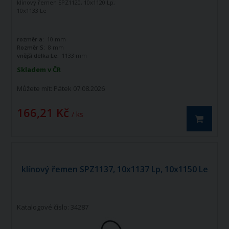
klínový řemen SPZ1120, 10x1120 Lp,
10x1133 Le
rozměr a:
10 mm
Rozměr S:
8 mm
vnější délka Le:
1133 mm
Skladem v ČR
Můžete mít:
Pátek 07.08.2026
166,21 Kč
/ ks
klínový řemen SPZ1137, 10x1137 Lp, 10x1150 Le
Katalogové číslo: 34287