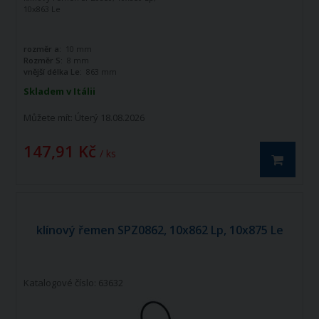
10x863 Le
rozměr a:
10 mm
Rozměr S:
8 mm
vnější délka Le:
863 mm
Skladem v Itálii
Můžete mít:
Úterý 18.08.2026
147,91 Kč
/ ks
klínový řemen SPZ0862, 10x862 Lp, 10x875 Le
Katalogové číslo: 63632