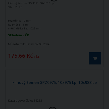
klínový řemen SPZ1010, 10x1010 Lp,
10x1023 Le
rozměr a:
10 mm
Rozměr S:
8 mm
vnější délka Le:
1023 mm
Skladem v ČR
Můžete mít:
Pátek 07.08.2026
175,66 Kč
/ ks
klínový řemen SPZ0975, 10x975 Lp, 10x988 Le
Katalogové číslo: 34283