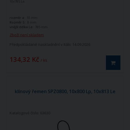
10x785 Le
rozměr a:
10 mm
Rozměr S:
8 mm
vnější délka Le:
785 mm
Zboží není skladem
Předpokládané naskladnění v Itálii: 14.09.2026
134,32 Kč
/ ks
klínový řemen SPZ0800, 10x800 Lp, 10x813 Le
Katalogové číslo: 63630