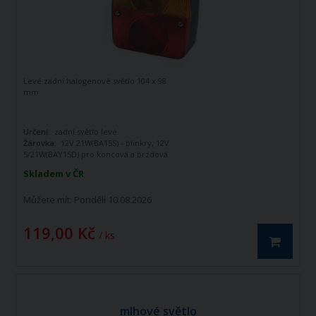
Levé zadní halogenové světlo 104 x 98
mm
Určení:
zadní světlo levé
Žárovka:
12V 21W(BA15S) - blinkry, 12V
5/21W(BAY15D) pro koncová a brzdová
světla
Skladem v ČR
Napětí (V):
12 V
Můžete mít:
Pondělí 10.08.2026
119,00 Kč
/ ks
mlhové světlo