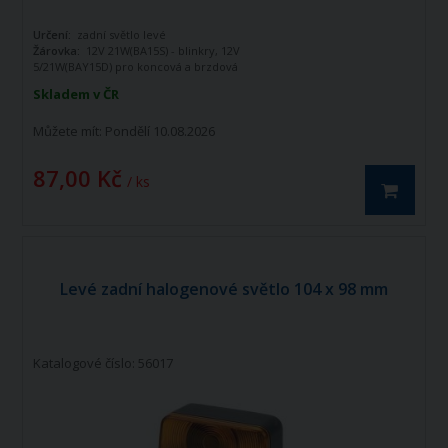
Určení:
zadní světlo levé
Žárovka:
12V 21W(BA15S) - blinkry, 12V
5/21W(BAY15D) pro koncová a brzdová
světla
Skladem v ČR
Napětí (V):
12 V
Můžete mít:
Pondělí 10.08.2026
87,00 Kč
/ ks
Levé zadní halogenové světlo 104 x 98 mm
Katalogové číslo: 56017