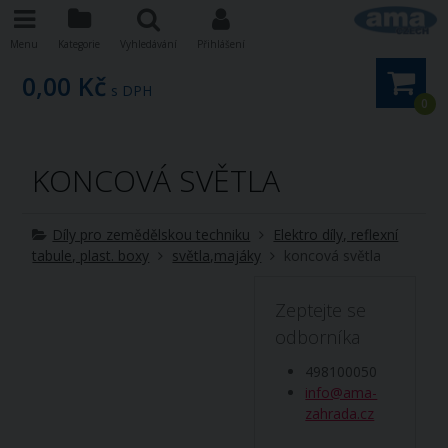
Menu
Kategorie
Vyhledávání
Přihlášení
0,00 Kč
s DPH
0
KONCOVÁ SVĚTLA
Díly pro zemědělskou techniku
Elektro díly, reflexní
tabule, plast. boxy
světla,majáky
koncová světla
Zeptejte se
odborníka
498100050
info@ama-
zahrada.cz