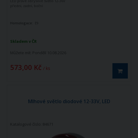
LED pravé obrysové světlo 12-36V
přední, zadní, boční
Homologace:
E9
Skladem v ČR
Můžete mít:
Pondělí 10.08.2026
573,00 Kč
/ ks
Mlhové světlo diodové 12-33V, LED
Katalogové číslo: 84671