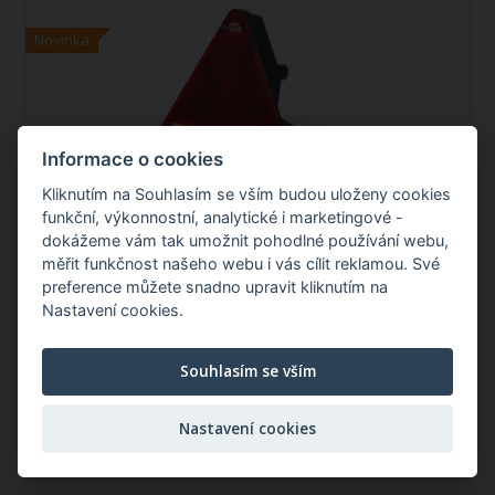
Novinka
Informace o cookies
Zadní LED světlo 12–24V,
Kliknutím na Souhlasím se vším budou uloženy cookies
trojúhelníkové,levé
funkční, výkonnostní, analytické i marketingové -
dokážeme vám tak umožnit pohodlné používání webu,
měřit funkčnost našeho webu i vás cílit reklamou. Své
Typ světla:
LED
Stupeň krytí:
IP66/IP68
preference můžete snadno upravit kliknutím na
Výška:
144mm
Nastavení cookies.
Zboží není skladem
Předpokládané naskladnění v Itálii: 14.09.2026
Souhlasím se vším
1 269,00 Kč
Nastavení cookies
/ ks