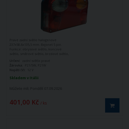
Pravé zadní světlo halogenové
237x58,6x135,5 mm. Bajonet 5 pin.
Funkce: obrysové světlo, koncové
světlo, směrové světlo, brzdové světlo,
zpětné světlo, osvětlení SPZ, odraz.
Určení:
zadní světlo pravé
Žárovky nejsou součástí dodávky.
Žárovka:
P21/5W, P21W
Schváleno pro silniční provoz.
Napětí (V):
12 V
Skladem v Itálii
Můžete mít:
Pondělí 07.09.2026
401,00 Kč
/ ks