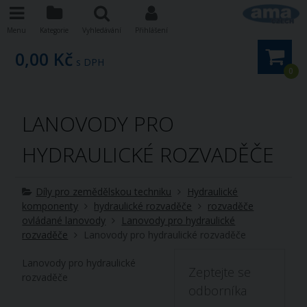
Menu
Kategorie
Vyhledávání
Přihlášení
0,00 Kč
s DPH
0
LANOVODY PRO
HYDRAULICKÉ ROZVADĚČE
Díly pro zemědělskou techniku
Hydraulické
komponenty
hydraulické rozvaděče
rozvaděče
ovládané lanovody
Lanovody pro hydraulické
rozvaděče
Lanovody pro hydraulické rozvaděče
Lanovody pro hydraulické
Zeptejte se
rozvaděče
odborníka