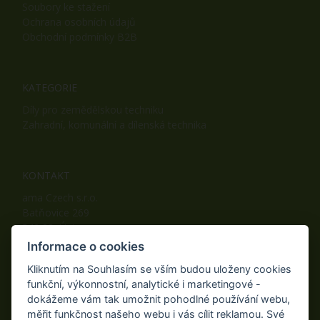
Soubory ke stažení
Ochrana osobních údajů
Obchodní podmínky B2B
KATEGORIE
Díly pro zemědělskou techniku
Zahradní, komunální a dílenská technika
KONTAKT
ama Czech s.r.o.
Batňovice 269
542 32, Úpice
Telefon: +420 498 100 050
Informace o cookies
Mobil: +420 739 452 092
Kliknutím na Souhlasím se vším budou uloženy cookies
Fax: +420 498 100 051
funkční, výkonnostní, analytické i marketingové -
E-mail:
info@ama-zahrada.cz
dokážeme vám tak umožnit pohodlné používání webu,
Web:
www.ama-zahrada.cz
měřit funkčnost našeho webu i vás cílit reklamou. Své