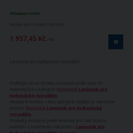
Skladem v Itálii
Můžete mít:
Pondělí 07.09.2026
1 957,45 Kč
/ ks
Lanovody pro hydraulické rozvaděče
Podívejte se na výrobky seřazené podle ceny od
nejlevnějších v kategorii
Nejlevnější
Lanovody pro
hydraulické rozvaděče
.
Hledáte-li novinky v této kategorii, nejlépe je naleznete
pomocí
Nejnovější
Lanovody pro hydraulické
rozvaděče
.
Produkty seřazené podle abecedy pro Vaši dobrou
orientaci v sortimentu naleznete v
Lanovody pro
hydraulické rozvaděče
abecedně
.