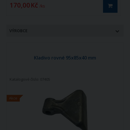
170,00 Kč
1
/ ks
VÝROBCE
Kladivo rovné 95x85x40 mm
Katalogové číslo: 07405
Akce