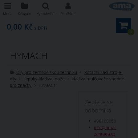
Menu
Kategorie
Vyhledávání
Přihlášení
0,00 Kč
s DPH
0
HYMACH
Díly pro zemědělskou techniku
Rotační žací stroje-
díly
cepáky-kladiva, nože
kladiva mulčovače vhodné
pro značky
HYMACH
Zeptejte se
odborníka
498100050
info@ama-
zahrada.cz