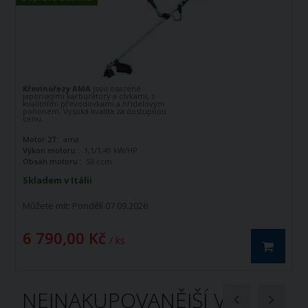
Křovinořezy AMA
jsou osazené
japonskými karburátory a cívkami, s
kvalitními převodovkami a hřídelovým
pohonem. Vysoká kvalita za dostupnou
cenu.
Motor 2T:
ama
Výkon motoru :
1,1/1,49 kW/HP
Obsah motoru :
53 ccm
Skladem v Itálii
Můžete mít:
Pondělí 07.09.2026
6 790,00 Kč
/ ks
NEJNAKUPOVANĚJŠÍ V