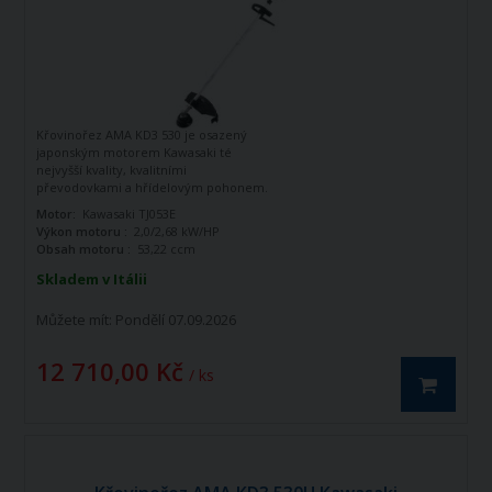
Křovinořez AMA KD3 530 je osazený
japonským motorem Kawasaki té
nejvyšší kvality, kvalitními
převodovkami a hřídelovým pohonem.
Vysoká kvalita za dostupnou cenu.
Motor:
Kawasaki TJ053E
Výkon motoru :
2,0/2,68 kW/HP
Obsah motoru :
53,22 ccm
Skladem v Itálii
Můžete mít:
Pondělí 07.09.2026
12 710,00 Kč
/ ks