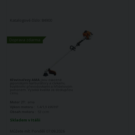
Katalogové číslo: 84900
Doprava zdarma
Křovinořezy AMA
jsou osazené
japonskými karburátory a cívkami,
kvalitními převodovkami a hřídelovým
pohonem. Vysoká kvalita za dostupnou
cenu.
Motor 2T:
ama
Výkon motoru :
1,4/1,9 kW/HP
Obsah motoru :
53 ccm
Skladem v Itálii
Můžete mít:
Pondělí 07.09.2026