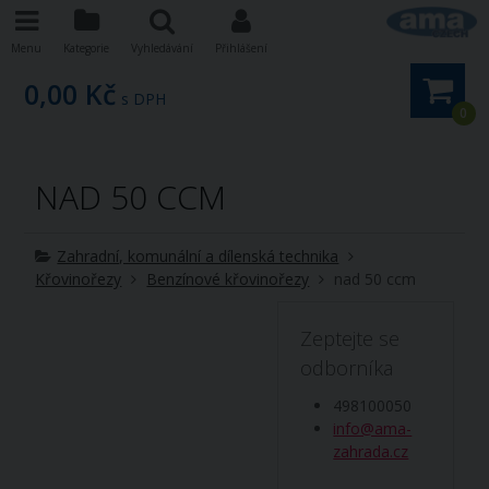
Menu
Kategorie
Vyhledávání
Přihlášení
0,00 Kč
s DPH
0
NAD 50 CCM
Zahradní, komunální a dílenská technika
Křovinořezy
Benzínové křovinořezy
nad 50 ccm
Zeptejte se
odborníka
498100050
info@ama-
zahrada.cz