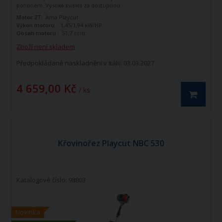
pohonem. Vysoká kvalita za dostupnou
cenu.
Motor 2T:
Ama Playcut
Výkon motoru :
1,45/1,94 kW/HP
Obsah motoru :
51,7 ccm
Zboží není skladem
Předpokládané naskladnění v Itálii: 03.03.2027
4 659,00 Kč
/ ks
Křovinořez Playcut NBC 530
Katalogové číslo: 98803
Novinka