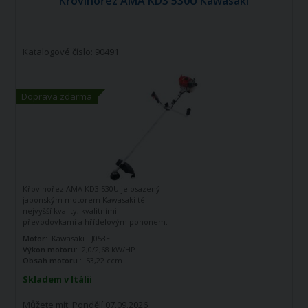
Křovinořez AMA KD3 530U Kawasaki
Katalogové číslo: 90491
Doprava zdarma
Křovinořez AMA KD3 530U je osazený
japonským motorem Kawasaki té
nejvyšší kvality, kvalitními
převodovkami a hřídelovým pohonem.
Vysoká kvalita za dostupnou cenu.
Motor:
Kawasaki TJ053E
Výkon motoru:
2,0/2,68 kW/HP
Obsah motoru :
53,22 ccm
Skladem v Itálii
Můžete mít:
Pondělí 07.09.2026