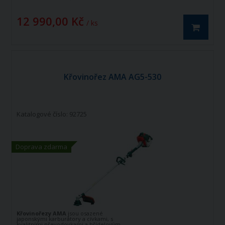
12 990,00 Kč
/ ks
Křovinořez AMA AG5-530
Katalogové číslo: 92725
Doprava zdarma
Křovinořezy AMA
jsou osazené
japonskými karburátory a cívkami, s
kvalitními převodovkami a hřídelovým