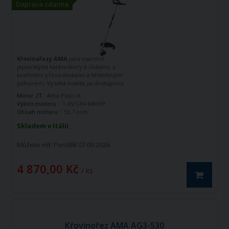
Doprava zdarma
Křovinořezy AMA
jsou osazené
japonskými karburátory a cívkami, s
kvalitními převodovkami a hřídelovým
pohonem. Vysoká kvalita za dostupnou
cenu.
Motor 2T:
Ama Playcut
Výkon motoru :
1,45/1,94 kW/HP
Obsah motoru :
51,7 ccm
Skladem v Itálii
Můžete mít:
Pondělí 07.09.2026
4 870,00 Kč
/ ks
Křovinořez AMA AG3-530