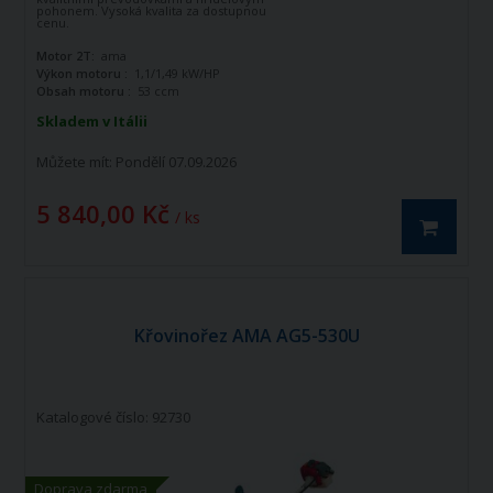
pohonem. Vysoká kvalita za dostupnou
cenu.
Motor 2T:
ama
Výkon motoru :
1,1/1,49 kW/HP
Obsah motoru :
53 ccm
Skladem v Itálii
Můžete mít:
Pondělí 07.09.2026
5 840,00 Kč
/ ks
Křovinořez AMA AG5-530U
Katalogové číslo: 92730
Doprava zdarma