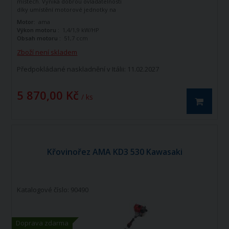
místech. Vyniká dobrou ovladatelností
díky umístění motorové jednotky na
zádech.
Motor:
ama
Výkon motoru :
1,4/1,9 kW/HP
Obsah motoru :
51,7 ccm
Zboží není skladem
Předpokládané naskladnění v Itálii: 11.02.2027
5 870,00 Kč
/ ks
Křovinořez AMA KD3 530 Kawasaki
Katalogové číslo: 90490
Doprava zdarma