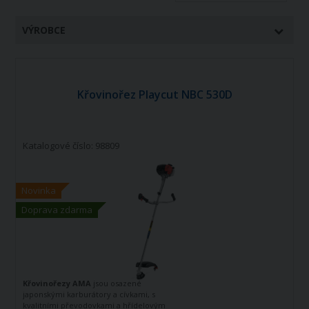
VÝROBCE
Křovinořez Playcut NBC 530D
Katalogové číslo: 98809
Novinka
Doprava zdarma
Křovinořezy AMA
jsou osazené
japonskými karburátory a cívkami, s
kvalitními převodovkami a hřídelovým