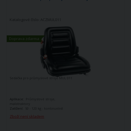
Katalogové číslo: ACZMUL011
Doprava zdarma
Sedačka pro průmyslové stroje MUL 011
Aplikace:
Průmyslové stroje,
malotraktory
Zatížení:
50 - 120 kg - kontinuelně
nastavitelné
Zboží není skladem
barva potahu:
černá koženka