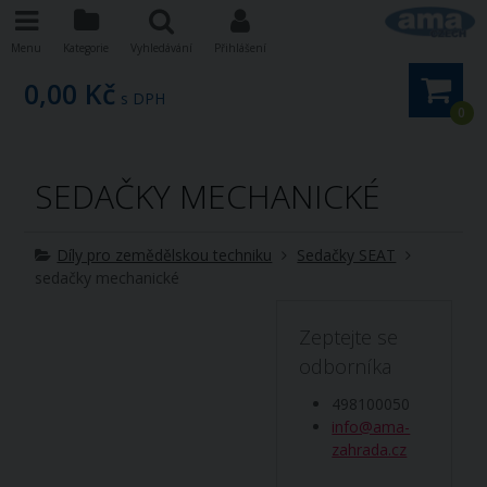
Menu
Kategorie
Vyhledávání
Přihlášení
0,00 Kč
s DPH
0
SEDAČKY MECHANICKÉ
Díly pro zemědělskou techniku
Sedačky SEAT
sedačky mechanické
Zeptejte se
odborníka
498100050
info@ama-
zahrada.cz