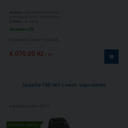
Aplikace:
vysokozdvižné vozíky,
průmyslové stroje, malotraktory
Zatížení:
50-120 kg
barva potahu:
černá koženka
Skladem v ČR
Můžete mít:
Úterý 11.08.2026
6 070,00 Kč
/ ks
Sedačka TRE-SKY s mech. odpružením
Katalogové číslo: 03717
Doprava zdarma