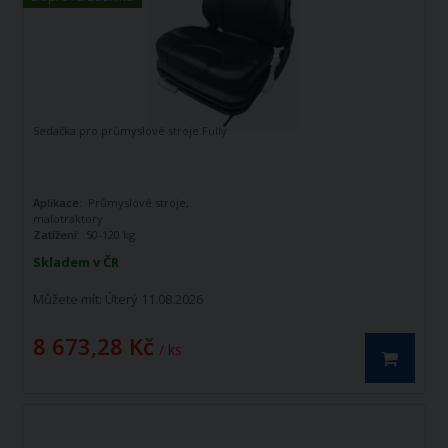
Sedačka pro průmyslové stroje Fully
Aplikace:
Průmyslové stroje,
malotraktory
Zatížení:
50-120 kg
barva potahu:
černá koženka
Skladem v ČR
Můžete mít:
Úterý 11.08.2026
8 673,28 Kč
/ ks