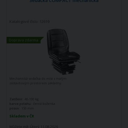
Sedačka COMPACT mechanická
Katalogové číslo: 12619
Doprava zdarma
Mechanická sedačka do míst s malým
zástavbovým prostorem základny.
Zatížení:
40-130 kg
barva potahu:
černá koženka
posuv:
150 mm
Skladem v ČR
Můžete mít:
Úterý 11.08.2026