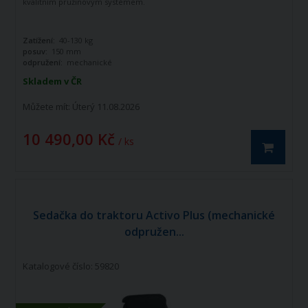
kvalitním pružinovým systémem.
Zatížení:
40-130 kg
posuv:
150 mm
odpružení:
mechanické
Skladem v ČR
Můžete mít:
Úterý 11.08.2026
10 490,00 Kč
/ ks
Sedačka do traktoru Activo Plus (mechanické
odpružen...
Katalogové číslo: 59820