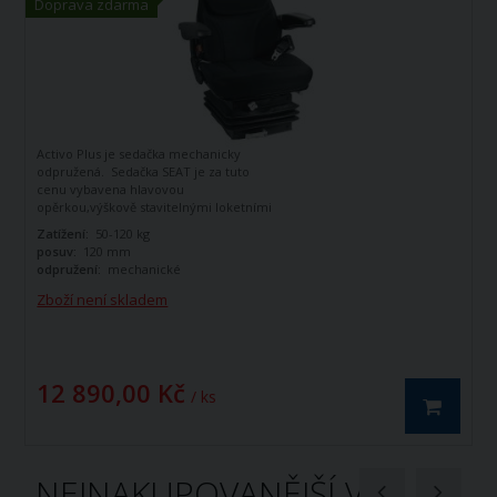
Doprava zdarma
Activo Plus je sedačka mechanicky
odpružená. Sedačka SEAT je za tuto
cenu vybavena hlavovou
opěrkou,výškově stavitelnými loketními
opěrkami
Zatížení:
50-120 kg
posuv:
120 mm
odpružení:
mechanické
Zboží není skladem
12 890,00 Kč
/ ks
NEJNAKUPOVANĚJŠÍ V