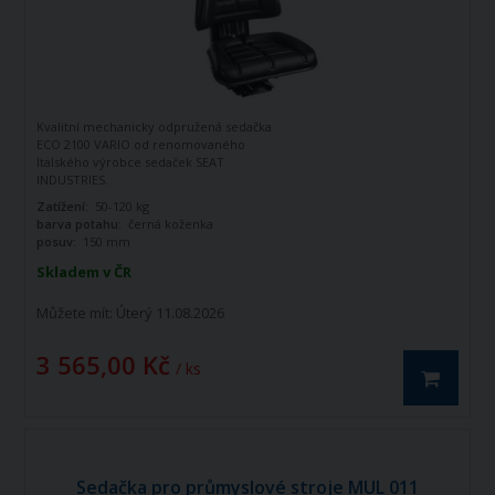
Kvalitní mechanicky odpružená sedačka
ECO 2100 VARIO od renomovaného
Italského výrobce sedaček SEAT
INDUSTRIES.
Tato sedačka je vhodná pro
Zatížení:
50-120 kg
zemědělské, stavební i zahradní stroje.
barva potahu:
černá koženka
Technické vlastnosti:
posuv:
150 mm
regulace hmotnosti obsluhy 50 - 120 kg
pružení: 110 mm (pružiny + tlumič)
Skladem v ČR
posuv sedačky: 150 mm
možnost naklonění vzad (5 možných
Můžete mít:
Úterý 11.08.2026
úhlů nastavení - 0°, 3°, 12°, 24°, 26°)
ergonomick opěradlo
3 565,00 Kč
čalounění: koženka
/ ks
Výkres sedačky na obrázku č.2.
Sedačka pro průmyslové stroje MUL 011