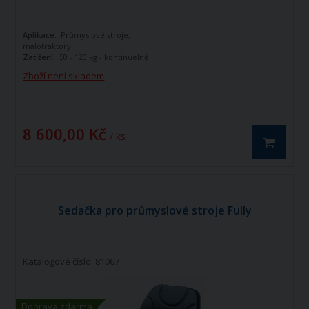
Aplikace:
Průmyslové stroje,
malotraktory
Zatížení:
50 - 120 kg - kontinuelně
nastavitelné
Zboží není skladem
barva potahu:
černá koženka
8 600,00 Kč
/ ks
Sedačka pro průmyslové stroje Fully
Katalogové číslo: 81067
Doprava zdarma