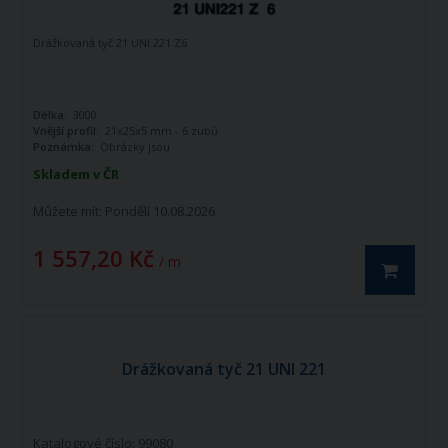
Drážkovaná tyč 21 UNI 221 Z6
Délka:
3000
Vnější profil:
21x25x5 mm - 6 zubů
Poznámka:
Obrázky jsou
informativního charakteru
Skladem v ČR
Můžete mít:
Pondělí 10.08.2026
1 557,20 Kč
/ m
Drážkovaná tyč 21 UNI 221
Katalogové číslo: 99080