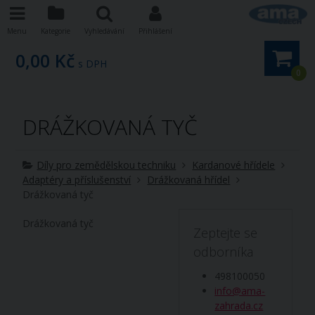
Menu
Kategorie
Vyhledávání
Přihlášení
0,00 Kč
s DPH
0
DRÁŽKOVANÁ TYČ
Díly pro zemědělskou techniku
Kardanové hřídele
Adaptéry a příslušenství
Drážkovaná hřídel
Drážkovaná tyč
Drážkovaná tyč
Zeptejte se
odborníka
498100050
info@ama-
zahrada.cz