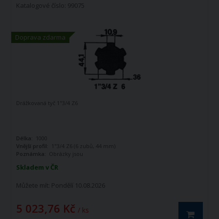
Katalogové číslo: 99075
Doprava zdarma
Drážkovaná tyč 1"3/4 Z6
Délka:
1000
Vnější profil:
1"3/4 Z6 (6 zubů, 44 mm)
Poznámka:
Obrázky jsou
informativního charakteru
Skladem v ČR
Můžete mít:
Pondělí 10.08.2026
5 023,76 Kč
/ ks