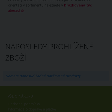
orientaci v sortimentu naleznete v
Drážkovaná tyč
abecedně
.
NAPOSLEDY PROHLÍŽENÉ
ZBOŽÍ
Nemáte doposud žádné navštívené produkty.
VŠE O NÁKUPU
Obchodní podmínky
Informace o dopravě a platbě