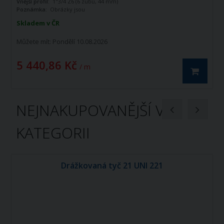
Vnější profil:
1"3/4 Z6 (6 zubů, 44 mm)
Poznámka:
Obrázky jsou
informativního charakteru
Skladem v ČR
Můžete mít:
Pondělí 10.08.2026
5 440,86 Kč
/ m
NEJNAKUPOVANĚJŠÍ V
KATEGORII
Drážkovaná tyč 21 UNI 221