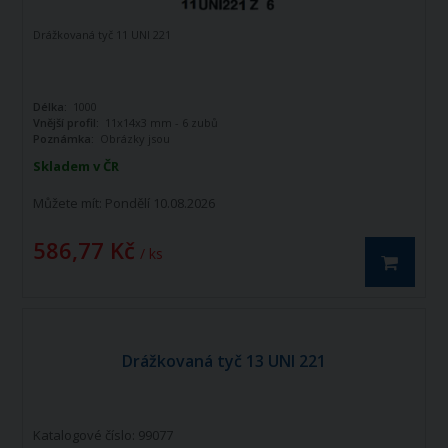
Drážkovaná tyč 11 UNI 221
Délka:
1000
Vnější profil:
11x14x3 mm - 6 zubů
Poznámka:
Obrázky jsou
informativního charakteru
Skladem v ČR
Můžete mít:
Pondělí 10.08.2026
586,77 Kč
/ ks
Drážkovaná tyč 13 UNI 221
Katalogové číslo: 99077