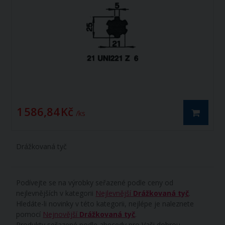
1 586,84 Kč
/ ks
Drážkovaná tyč
Podívejte se na výrobky seřazené podle ceny od
nejlevnějších v kategorii
Nejlevnější
Drážkovaná tyč
.
Hledáte-li novinky v této kategorii, nejlépe je naleznete
pomocí
Nejnovější
Drážkovaná tyč
.
Produkty seřazené podle abecedy pro Vaši dobrou