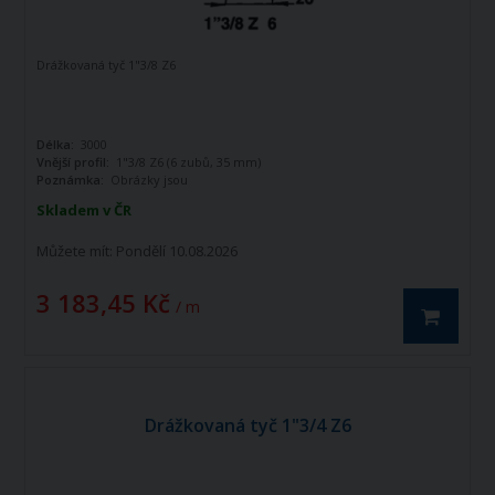
Drážkovaná tyč 1"3/8 Z6
Délka:
3000
Vnější profil:
1"3/8 Z6 (6 zubů, 35 mm)
Poznámka:
Obrázky jsou
informativního charakteru
Skladem v ČR
Můžete mít:
Pondělí 10.08.2026
3 183,45 Kč
/ m
Drážkovaná tyč 1"3/4 Z6